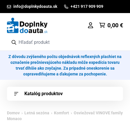
Prejsť na obsah
info@doplnkydoauta.sk
+421 917 909 909
0,00
€
Z dôvodu zvýšeného počtu objednávok reflexných plachiet na
označenie prečnievajúceho nákladu môže expedícia tovaru
trvať dlhšie ako zvyčajne. Za prípadné oneskorenie sa
ospravedlňujeme a ďakujeme za pochopenie.
Katalóg produktov
Domov
›
Letná sezóna
›
Komfort
› Osviežovač VINOVE family
Monaco