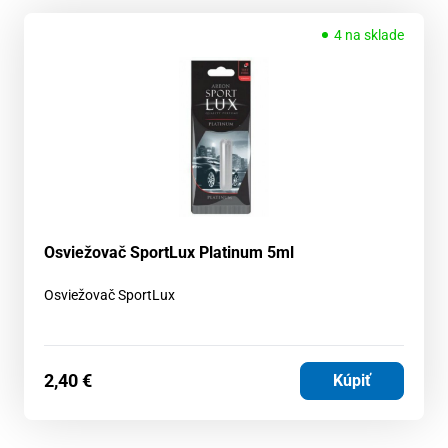
4 na sklade
Osviežovač SportLux Platinum 5ml
Osviežovač SportLux
2,40
€
Kúpiť