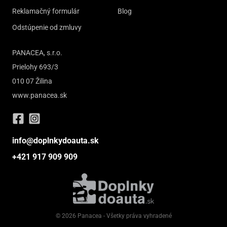
Reklamačný formulár
Blog
Odstúpenie od zmluvy
PANACEA, s.r.o.
Prielohy 693/3
010 07 Žilina
www.panacea.sk
info@doplnkydoauta.sk
+421 917 909 909
© 2026 Panacea - Všetky práva vyhradené