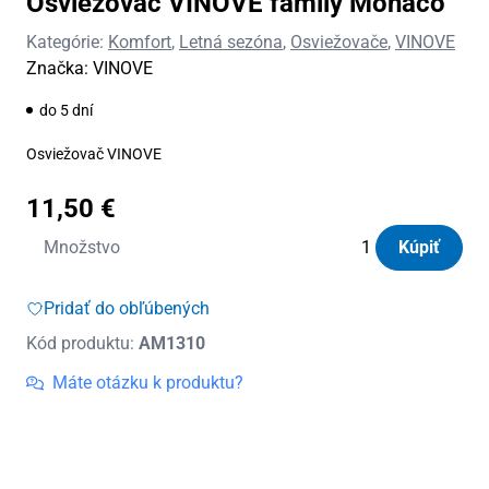
Osviežovač VINOVE family Monaco
Kategórie:
Komfort
,
Letná sezóna
,
Osviežovače
,
VINOVE
Značka:
VINOVE
do 5 dní
Osviežovač VINOVE
11,50
€
množstvo
Množstvo
Kúpiť
Osviežovač
VINOVE
Pridať do obľúbených
family
Kód produktu:
AM1310
Monaco
Máte otázku k produktu?