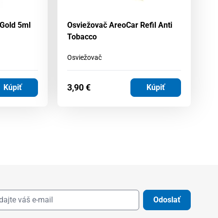
 Gold 5ml
Osviežovač AreoCar Refil Anti
Os
Tobacco
Va
Osviežovač
Li
3,90
€
4
Kúpiť
Kúpiť
Odoslať