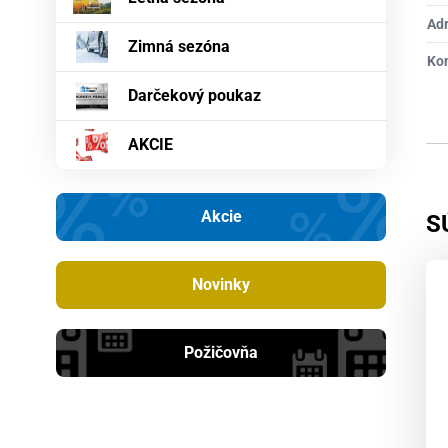
Ad
Zimná sezóna
Ko
Darčekový poukaz
AKCIE
Akcie
S
Novinky
Požičovňa