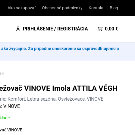
Ako nakupovať
Obchodné podmienky
Kontakt
Blog
PRIHLÁSENIE / REGISTRÁCIA
0,00
€
e ako zvyčajne. Za prípadné oneskorenie sa ospravedlňujeme a
ÉGH
iežovač VINOVE Imola ATTILA VÉGH
rie:
Komfort
,
Letná sezóna
,
Osviežovače
,
VINOVE
a:
VINOVE
sklade
ovač VINOVE