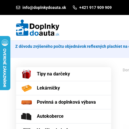
Prejsť na obsah
info@doplnkydoauta.sk
+421 917 909 909
Z dôvodu zvýšeného počtu objednávok reflexných plachiet na 
Do
Tipy na darčeky
Lekárničky
Povinná a doplnková výbava
Autokoberce