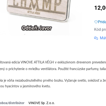
12,
Prid
Kód pr
Mát
itovaná edícia VINOVE ATTILA VÉGH v exkluzívnom drevenom prevedení 
ený o prichytenie o mriežku ventilátora. Použité francúzske parfumy, talia
la je vôňa nezabudnuteľného prvého bozku. Vyžaruje svetlo, sviežosť a že
ou hyacintov a jasmínového kvetu.
obca/distribútor
VINOVE Sp. Z.o.o.