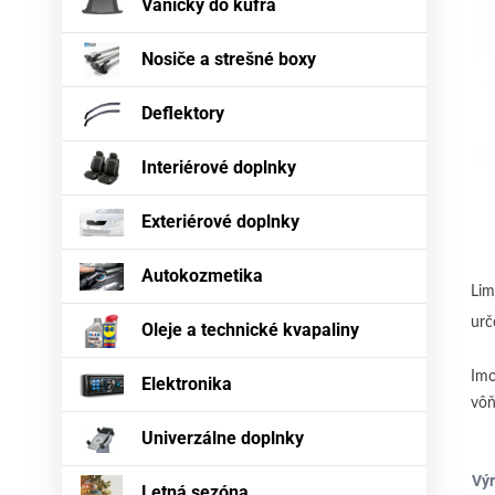
Vaničky do kufra
Nosiče a strešné boxy
Deflektory
Interiérové doplnky
Exteriérové doplnky
Autokozmetika
Lim
urč
Oleje a technické kvapaliny
Imo
Elektronika
vôň
Univerzálne doplnky
Výr
Letná sezóna