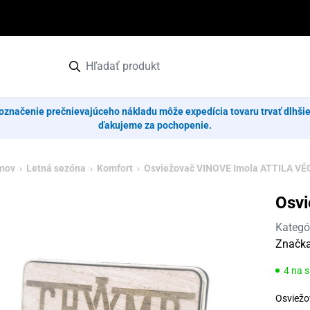
označenie prečnievajúceho nákladu môže expedícia tovaru trvať dlhši
ďakujeme za pochopenie.
mov
›
Letná sezóna
›
Komfort
› Osviežovač VINOVE Imola ATTILA V
Osv
Kategó
Značk
4 na 
Osviež