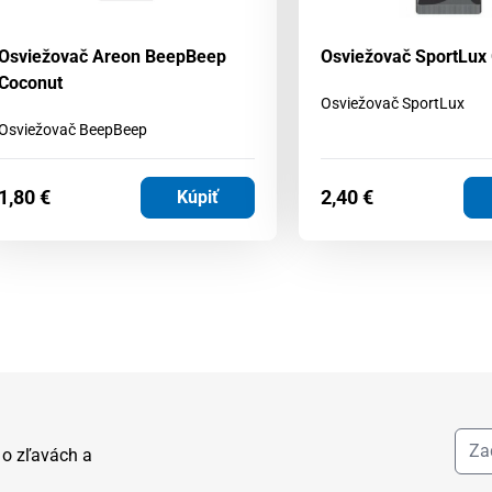
Osviežovač Areon BeepBeep
Osviežovač SportLux
Coconut
Osviežovač SportLux
Osviežovač BeepBeep
1,80
€
2,40
€
Kúpiť
 o zľavách a