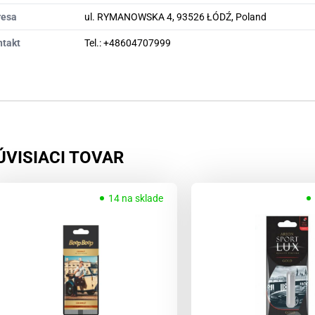
resa
ul. RYMANOWSKA 4, 93526 ŁÓDŹ, Poland
ntakt
Tel.: +48604707999
ÚVISIACI TOVAR
14 na sklade