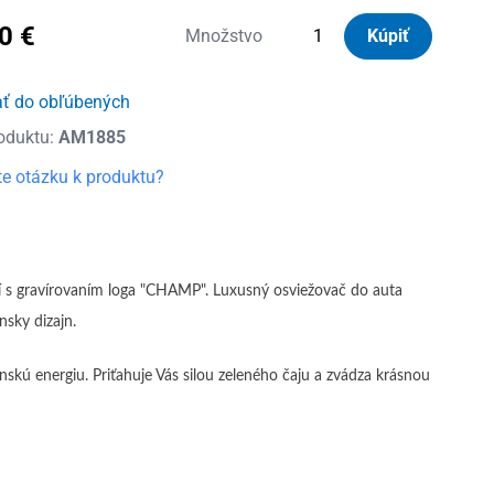
00
€
množstvo
Množstvo
Kúpiť
Osviežovač
VINOVE
ať do obľúbených
Imola
oduktu:
AM1885
ATTILA
VÉGH
e otázku k produktu?
s gravírovaním loga "CHAMP". Luxusný osviežovač do auta
nsky dizajn.
nskú energiu. Priťahuje Vás silou zeleného čaju a zvádza krásnou