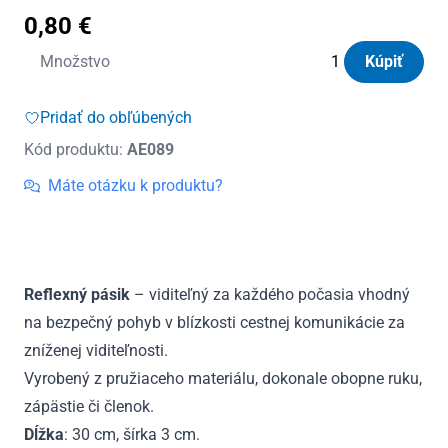
0,80
€
množstvo
Množstvo
Kúpiť
Pásik
reflexný
Pridať do obľúbených
-
Kód produktu:
AE089
strieborný
Máte otázku k produktu?
Reflexný pásik
– viditeľný za každého počasia vhodný
na bezpečný pohyb v blízkosti cestnej komunikácie za
zníženej viditeľnosti.
Vyrobený z pružiaceho materiálu, dokonale obopne ruku,
zápästie či členok.
Dĺžka
: 30 cm, šírka 3 cm.