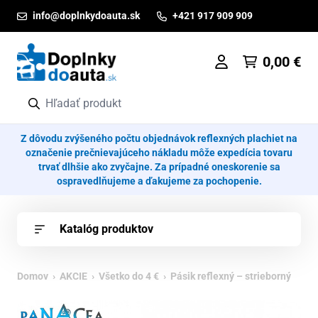
Prejsť na obsah
info@doplnkydoauta.sk
+421 917 909 909
0,00
€
Z dôvodu zvýšeného počtu objednávok reflexných plachiet na
označenie prečnievajúceho nákladu môže expedícia tovaru
trvať dlhšie ako zvyčajne. Za prípadné oneskorenie sa
ospravedlňujeme a ďakujeme za pochopenie.
Katalóg produktov
Domov
›
AKCIE
›
Všetko do 4 €
› Pásik reflexný – strieborný