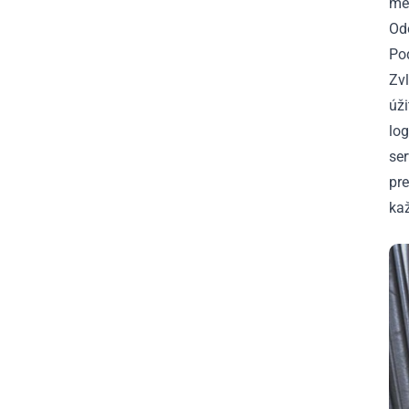
me
Od
Po
Zv
úži
log
se
pr
ka