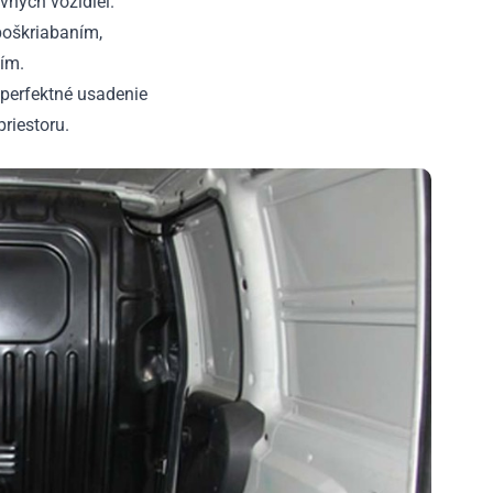
vných vozidiel.
poškriabaním,
ím.
perfektné usadenie
riestoru.