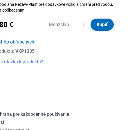
podlaha Rezaw-Plast pre dodávkové vozidlá chráni pred vodou,
a poškodením.
,80
€
množstvo
Množstvo
Kúpiť
Podlaha
do
ať do obľúbených
kufra
oduktu:
VKP1335
Fiat
Talento
e otázku k produktu?
L2
Long
2016
-
2020
chrana pre každodenné používanie
utá