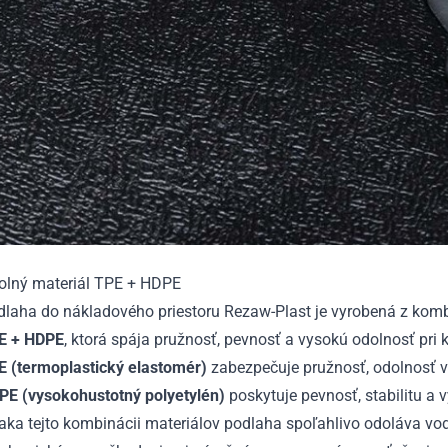
olný materiál TPE + HDPE
dlaha do nákladového priestoru Rezaw-Plast je vyrobená z kom
E + HDPE
, ktorá spája pružnosť, pevnosť a vysokú odolnosť pr
E (termoplastický elastomér)
zabezpečuje pružnosť, odolnosť v
PE (vysokohustotný polyetylén)
poskytuje pevnosť, stabilitu a 
ka tejto kombinácii materiálov podlaha spoľahlivo odoláva vode