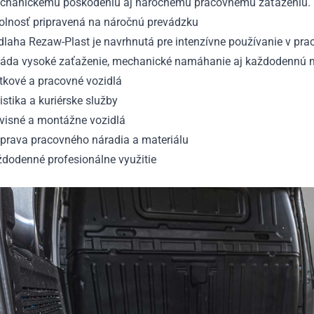
chanickému poškodeniu aj náročnému pracovnému zaťaženiu.
olnosť pripravená na náročnú prevádzku
dlaha Rezaw-Plast je navrhnutá pre intenzívne používanie v p
láda vysoké zaťaženie, mechanické namáhanie aj každodennú 
tkové a pracovné vozidlá
istika a kuriérske služby
rvisné a montážne vozidlá
eprava pracovného náradia a materiálu
ždodenné profesionálne využitie