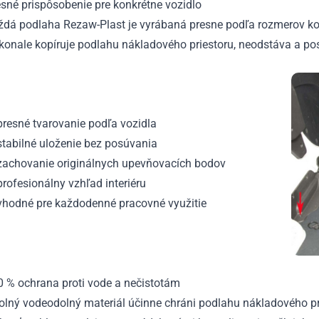
sné prispôsobenie pre konkrétne vozidlo
ždá podlaha Rezaw-Plast je vyrábaná presne podľa rozmerov k
konale kopíruje podlahu nákladového priestoru, neodstáva a po
resné tvarovanie podľa vozidla
stabilné uloženie bez posúvania
zachovanie originálnych upevňovacích bodov
rofesionálny vzhľad interiéru
vhodné pre každodenné pracovné využitie
0 % ochrana proti vode a nečistotám
olný vodeodolný materiál účinne chráni podlahu nákladového pr