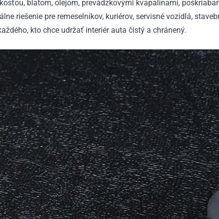
hkosťou, blatom, olejom, prevádzkovými kvapalinami, poškria
álne riešenie pre remeselníkov, kuriérov, servisné vozidlá, staveb
každého, kto chce udržať interiér auta čistý a chránený.