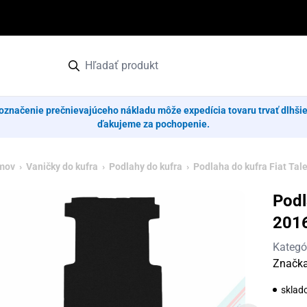
označenie prečnievajúceho nákladu môže expedícia tovaru trvať dlhši
ďakujeme za pochopenie.
mov
›
Vaničky do kufra
›
Podlahy do kufra
› Podlaha do kufra Fiat Tal
Podl
201
Kategó
Značk
sklad