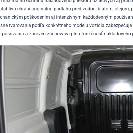
e maximálnu ochranu nákladového priestoru úžitkových aj praco
ľahlivo chráni originálnu podlahu pred vodou, blatom, olejom, 
chanickým poškodením aj intenzívnym každodenným používan
esné tvarovanie podľa konkrétneho modelu vozidla zabezpečuje 
z posúvania a zároveň zachováva plnú funkčnosť nákladového p