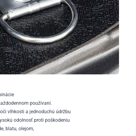
binácie
i každodennom používaní.
oči vlhkosti a jednoduchú údržbu
vysokú odolnosť proti poškodeniu
, blatu, olejom,