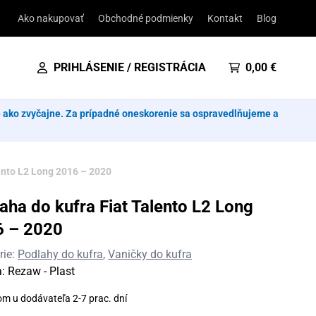
Ako nakupovať
Obchodné podmienky
Kontakt
Blog
PRIHLÁSENIE / REGISTRÁCIA
0,00
€
e ako zvyčajne. Za prípadné oneskorenie sa ospravedlňujeme a
ento L2 Long 2016 – 2020
aha do kufra Fiat Talento L2 Long
6 – 2020
rie:
Podlahy do kufra
,
Vaničky do kufra
a:
Rezaw - Plast
om u dodávateľa 2-7 prac. dní