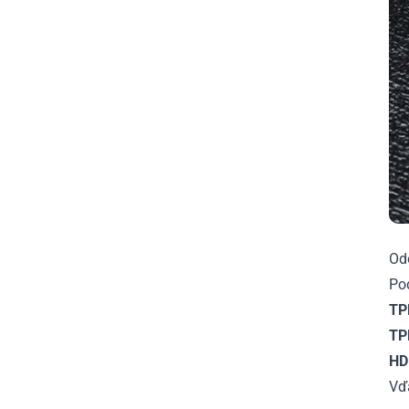
Od
Po
TP
TP
HD
Vďa