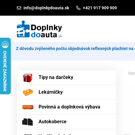
Prejsť na obsah
info@doplnkydoauta.sk
+421 917 909 909
Z dôvodu zvýšeného počtu objednávok reflexných plachiet na 
Do
Tipy na darčeky
Lekárničky
Povinná a doplnková výbava
Autokoberce