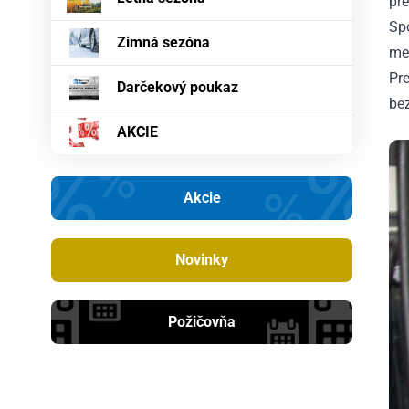
pr
Spo
Zimná sezóna
me
Pr
Darčekový poukaz
be
AKCIE
Akcie
Novinky
Požičovňa