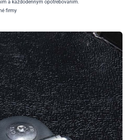
baním a každodenným opotrebovaním.
né firmy