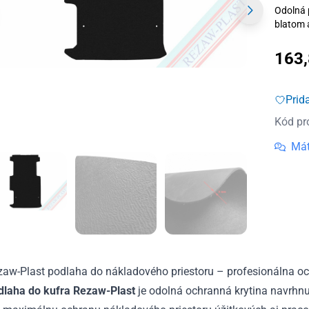
Odolná 
blatom 
163
Prid
Kód pr
Mát
zaw-Plast podlaha do nákladového priestoru – profesionálna o
dlaha do kufra Rezaw-Plast
je odolná ochranná krytina navrhn