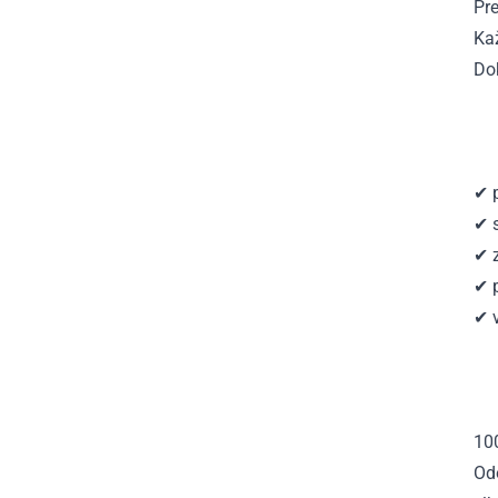
Pre
Ka
Do
✔ p
✔ 
✔ 
✔ p
✔ 
10
Od