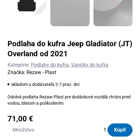
Podlaha do kufra Jeep Gladiator (JT)
Overland od 2021
Kategórie:
Podlahy do kufra
,
Vaničky do kufra
Značka:
Rezaw - Plast
skladom u dodávateľa 2-7 prac. dní
Odolná podlaha Rezaw-Plast pre dodávkové vozidlá chráni pred
vodou, blatom a poškodením.
71,00
€
množstvo
Množstvo
Kúpiť
Podlaha