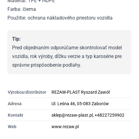
Materiál: TPE + HDPE
Farba: čierna
Použitie: ochrana nákladového priestoru vozidla
Tip:
Pred objednaním odporúčame skontrolovať model
vozidla, rok výroby, dĺžku verzie a typ karosérie pre
správne prispôsobenie podlahy.
Výrobca/distribútor
REZAW-PLAST Ryszard Zawół
Adresa
Ul. Leśna 46, 05-083 Zaborów
Kontakt
sklep@rezaw-plast.pl, +48227259902
Web
www.rezaw.pl