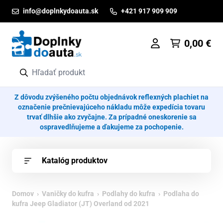
Prejsť na obsah
info@doplnkydoauta.sk
+421 917 909 909
0,00
€
Z dôvodu zvýšeného počtu objednávok reflexných plachiet na
označenie prečnievajúceho nákladu môže expedícia tovaru
trvať dlhšie ako zvyčajne. Za prípadné oneskorenie sa
ospravedlňujeme a ďakujeme za pochopenie.
Katalóg produktov
Domov
›
Vaničky do kufra
›
Podlahy do kufra
› Podlaha do
kufra Jeep Gladiator (JT) Overland od 2021