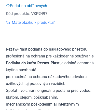
do
Pridať do obľúbených
kufra
Kód produktu:
VKP2497
Jeep
Gladiator
Máte otázku k produktu?
(JT)
Overland
od
2021
Rezaw-Plast podlaha do nákladového priestoru –
profesionálna ochrana pre každodenné používanie
Podlaha do kufra Rezaw-Plast
je odolná ochranná
krytina navrhnutá
pre maximálnu ochranu nákladového priestoru
úžitkových aj pracovných vozidiel.
Spoľahlivo chráni originálnu podlahu pred vodou,
blatom, olejom, poškriabaním,
mechanickým poškodením aj intenzívnym