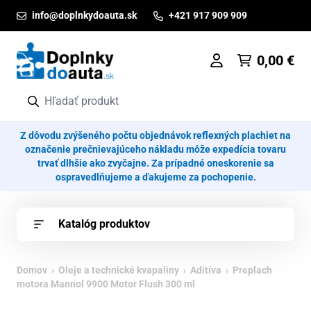
Prejsť na obsah
info@doplnkydoauta.sk
+421 917 909 909
0,00
€
Z dôvodu zvýšeného počtu objednávok reflexných plachiet na
označenie prečnievajúceho nákladu môže expedícia tovaru
trvať dlhšie ako zvyčajne. Za prípadné oneskorenie sa
ospravedlňujeme a ďakujeme za pochopenie.
Katalóg produktov
Domov
›
Oleje a technické kvapaliny
›
Aditíva
› Preplach
motora Mannol 9900 Motor Flush 300 ml