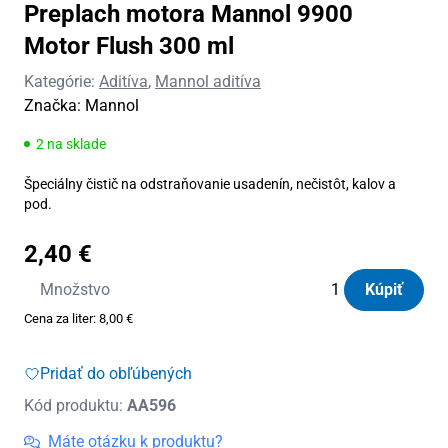
Preplach motora Mannol 9900
Motor Flush 300 ml
Kategórie:
Aditíva
,
Mannol aditíva
Značka:
Mannol
2 na sklade
Špeciálny čistič na odstraňovanie usadenín, nečistôt, kalov a
pod.
2,40
€
množstvo
Množstvo
Kúpiť
Preplach
Cena za liter:
8,00
€
motora
Mannol
Pridať do obľúbených
9900
Kód produktu:
AA596
Motor
Flush
Máte otázku k produktu?