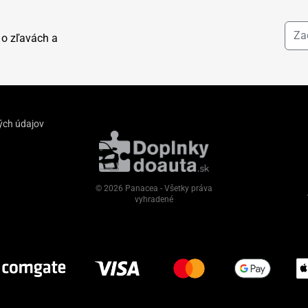
 o zľavách a
ých údajov
© 2026 Panacea - Všetky práva
vyhradené