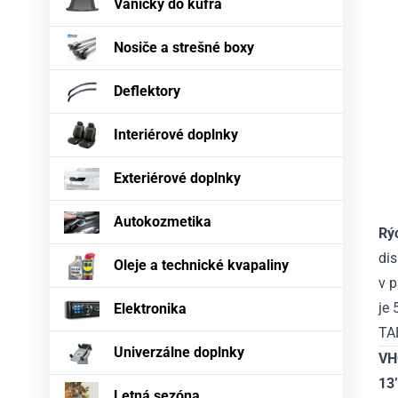
Vaničky do kufra
Nosiče a strešné boxy
Deflektory
Interiérové doplnky
Exteriérové doplnky
Autokozmetika
Rý
di
Oleje a technické kvapaliny
v 
je 
Elektronika
TA
Univerzálne doplnky
VH
13’
Letná sezóna