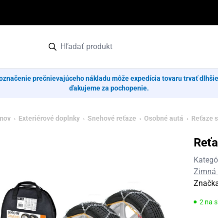
označenie prečnievajúceho nákladu môže expedícia tovaru trvať dlhši
ďakujeme za pochopenie.
mov
›
Exteriérové doplnky
›
Snehové reťaze
›
Osobné autá
› Reťaze 
Reť
Kategó
Zimná
Značk
2 na 