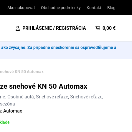
Ako nakupovať
Obchodné podmienky
Kontakt
Blog
PRIHLÁSENIE / REGISTRÁCIA
0,00
€
e ako zvyčajne. Za prípadné oneskorenie sa ospravedlňujeme a
snehové KN 50 Automax
aze snehové KN 50 Automax
rie:
Osobné autá
,
Snehové reťaze
,
Snehové reťaze
,
 sezóna
a:
Automax
sklade