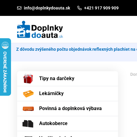
Prejsť na obsah
info@doplnkydoauta.sk
+421 917 909 909
Z dôvodu zvýšeného počtu objednávok reflexných plachiet na 
Do
Tipy na darčeky
Lekárničky
Povinná a doplnková výbava
Autokoberce