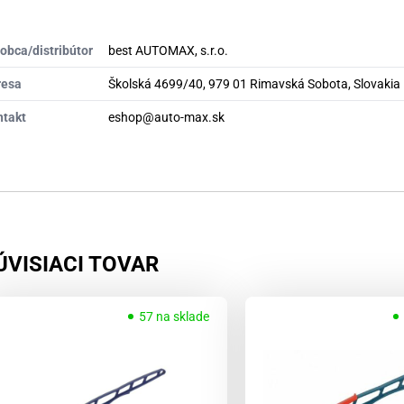
obca/distribútor
best AUTOMAX, s.r.o.
resa
Školská 4699/40, 979 01 Rimavská Sobota, Slovakia
ntakt
eshop@auto-max.sk
ÚVISIACI TOVAR
57 na sklade