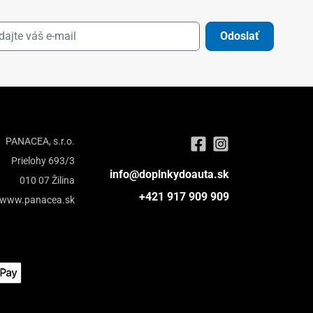
Odoslať
PANACEA, s.r.o.
Prielohy 693/3
info@doplnkydoauta.sk
010 07 Žilina
+421 917 909 909
www.panacea.sk