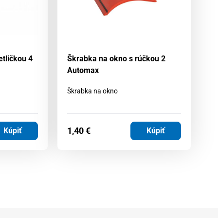
tličkou 4
Škrabka na okno s rúčkou 2
Ká
Automax
A
Škrabka na okno
Kv
AU
1,40
€
1
Kúpiť
Kúpiť