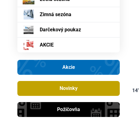
1
1
Zimná sezóna
5
Darčekový poukaz
5
1
AKCIE
1
1
1
Akcie
1
2
Novinky
14’
5
5
Požičovňa
1
1
1