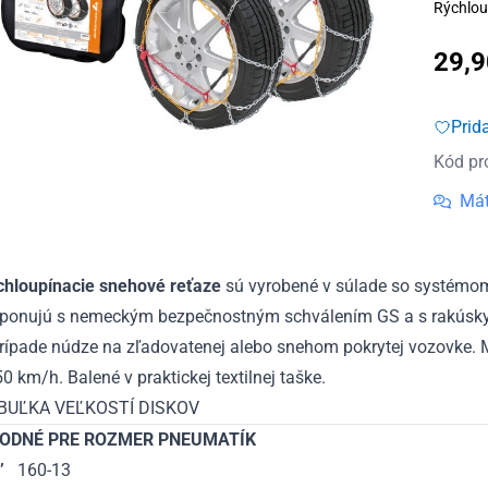
Rýchlou
29,
Prid
Kód pr
Mát
chloupínacie snehové reťaze
sú vyrobené v súlade so systémo
sponujú s nemeckým bezpečnostným schválením GS a s rakúskymi
prípade núdze na zľadovatenej alebo snehom pokrytej vozovke.
50 km/h. Balené v praktickej textilnej taške.
BUĽKA VEĽKOSTÍ DISKOV
ODNÉ PRE ROZMER PNEUMATÍK
’
160-13