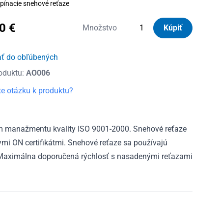
pínacie snehové reťaze
90
€
množstvo
Množstvo
Kúpiť
Reťaze
snehové
ať do obľúbených
KN
oduktu:
AO006
50
Automax
e otázku k produktu?
m manažmentu kvality ISO 9001-2000. Snehové reťaze
 ON certifikátmi. Snehové reťaze sa používajú
 Maximálna doporučená rýchlosť s nasadenými reťazami