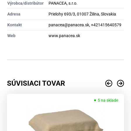
Výrobca/distribútor
PANACEA, s.r.o.
Adresa
Prielohy 693/3, 01007 Žilina, Slovakia
Kontakt
panacea@panacea.sk, +421415640579
Web
www.panacea.sk
SÚVISIACI TOVAR
5 na sklade