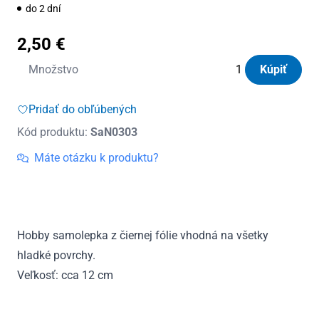
do 2 dní
2,50
€
množstvo
Množstvo
Kúpiť
Samolepka
Motorbike
Pridať do obľúbených
black
Kód produktu:
SaN0303
(12
cm)
Máte otázku k produktu?
(C4)
Hobby samolepka z čiernej fólie vhodná na všetky
hladké povrchy.
Veľkosť: cca 12 cm