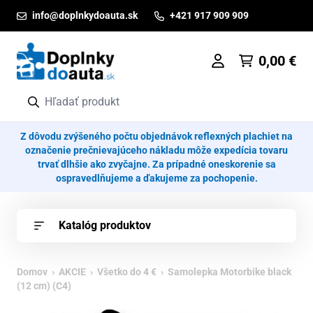
Prejsť na obsah
info@doplnkydoauta.sk
+421 917 909 909
0,00
€
Z dôvodu zvýšeného počtu objednávok reflexných plachiet na
označenie prečnievajúceho nákladu môže expedícia tovaru
trvať dlhšie ako zvyčajne. Za prípadné oneskorenie sa
ospravedlňujeme a ďakujeme za pochopenie.
Katalóg produktov
Domov
›
AKCIE
›
Všetko do 4 €
› Samolepka Motorbike black
(12 cm) (C4)