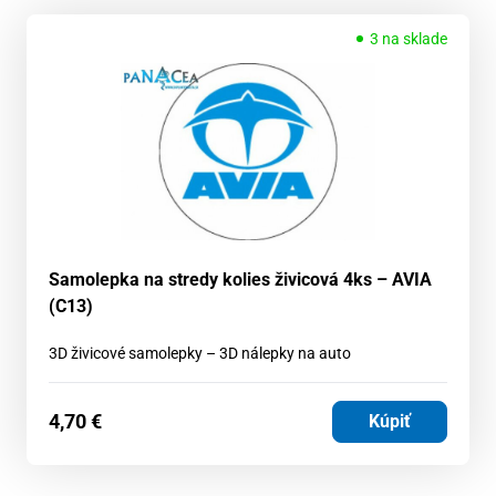
3 na sklade
Samolepka na stredy kolies živicová 4ks – AVIA
(C13)
3D živicové samolepky – 3D nálepky na auto
4,70
€
Kúpiť