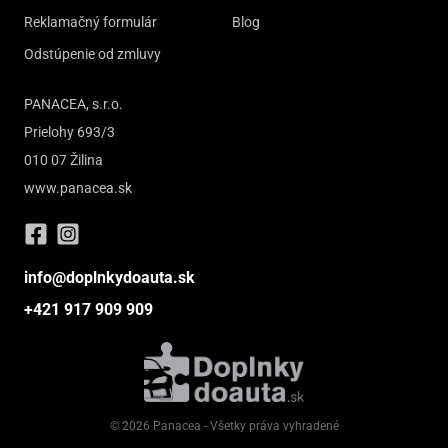
Reklamačný formulár
Blog
Odstúpenie od zmluvy
PANACEA, s.r.o.
Prielohy 693/3
010 07 Žilina
www.panacea.sk
info@doplnkydoauta.sk
+421 917 909 909
© 2026 Panacea - Všetky práva vyhradené