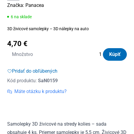
Značka:
Panacea
6 na sklade
3D živicové samolepky – 3D nálepky na auto
4,70
€
množstvo
Množstvo
Kúpiť
Samolepka
na
Pridať do obľúbených
stredy
Kód produktu:
SaN0159
kolies
živicová
Máte otázku k produktu?
4ks
-
INFINITY
(C13)
Samolepky 3D živicové na stredy kolies – sada
obsahuje 4 ks. Priemer samolepky je 5,5 cm. Živicové 3D