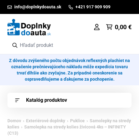
Prejsť na obsah
info@doplnkydoauta.sk
+421 917 909 909
0,00
€
Z dôvodu zvýšeného počtu objednávok reflexných plachiet na
označenie prečnievajúceho nákladu môže expedícia tovaru
trvať dlhšie ako zvyčajne. Za prípadné oneskorenie sa
ospravedlňujeme a ďakujeme za pochopenie.
Katalóg produktov
Domov
›
Exteriérové doplnky
›
Puklice
›
Samolepky na stredy
kolies
› Samolepka na stredy kolies živicová 4ks – INFINITY
(C13)