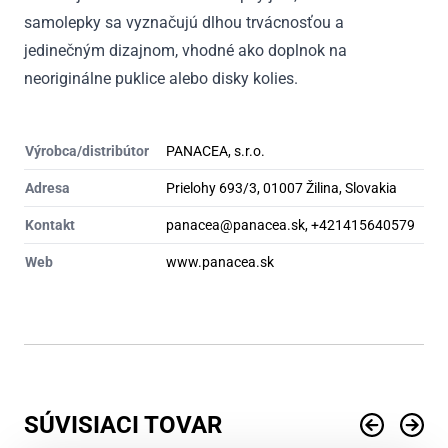
samolepky sa vyznačujú dlhou trvácnosťou a
jedinečným dizajnom, vhodné ako doplnok na
neoriginálne puklice alebo disky kolies.
Výrobca/distribútor
PANACEA, s.r.o.
Adresa
Prielohy 693/3, 01007 Žilina, Slovakia
Kontakt
panacea@panacea.sk, +421415640579
Web
www.panacea.sk
SÚVISIACI TOVAR