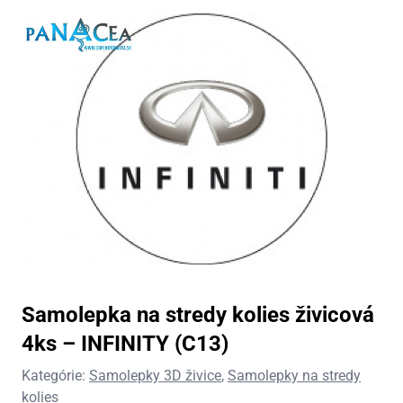
Samolepka na stredy kolies živicová
4ks – INFINITY (C13)
Kategórie:
Samolepky 3D živice
,
Samolepky na stredy
kolies