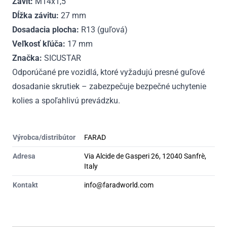
Závit:
M14x1,5
Dĺžka závitu:
27 mm
Dosadacia plocha:
R13 (guľová)
Veľkosť kľúča:
17 mm
Značka:
SICUSTAR
Odporúčané pre vozidlá, ktoré vyžadujú presné guľové
dosadanie skrutiek – zabezpečuje bezpečné uchytenie
kolies a spoľahlivú prevádzku.
Výrobca/distribútor
FARAD
Adresa
Via Alcide de Gasperi 26, 12040 Sanfrè,
Italy
Kontakt
info@faradworld.com