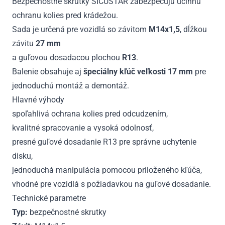
Bezpečnostné skrutky SICUSTAR zabezpečujú účinnú
ochranu kolies pred krádežou.
Sada je určená pre vozidlá so závitom
M14x1,5
, dĺžkou
závitu
27 mm
a guľovou dosadacou plochou
R13
.
Balenie obsahuje aj
špeciálny kľúč veľkosti 17 mm
pre
jednoduchú montáž a demontáž.
Hlavné výhody
spoľahlivá ochrana kolies pred odcudzením,
kvalitné spracovanie a vysoká odolnosť,
presné guľové dosadanie R13 pre správne uchytenie
disku,
jednoduchá manipulácia pomocou priloženého kľúča,
vhodné pre vozidlá s požiadavkou na guľové dosadanie.
Technické parametre
Typ:
bezpečnostné skrutky