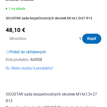
1 na sklade
SICUSTAR sada bezpečnostných skrutiek M14x1,5×27 R13
48,10
€
množstvo
Množstvo
Kúpiť
Skrutky
bezpečnostné
Pridať do obľúbených
Sicustar
Kód produktu:
AU028
M14x
1,5
Máte otázku k produktu?
x
27
R13
guľa
SICUSTAR sada bezpečnostných skrutiek M14x1,5×27
17
R13