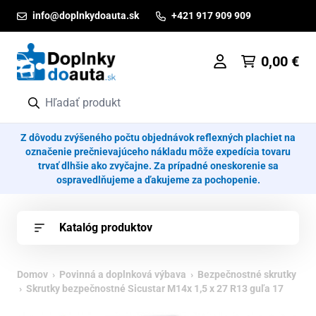
Prejsť na obsah
info@doplnkydoauta.sk
+421 917 909 909
0,00
€
Z dôvodu zvýšeného počtu objednávok reflexných plachiet na
označenie prečnievajúceho nákladu môže expedícia tovaru
trvať dlhšie ako zvyčajne. Za prípadné oneskorenie sa
ospravedlňujeme a ďakujeme za pochopenie.
Katalóg produktov
Domov
›
Povinná a doplnková výbava
›
Bezpečnostné skrutky
› Skrutky bezpečnostné Sicustar M14x 1,5 x 27 R13 guľa 17