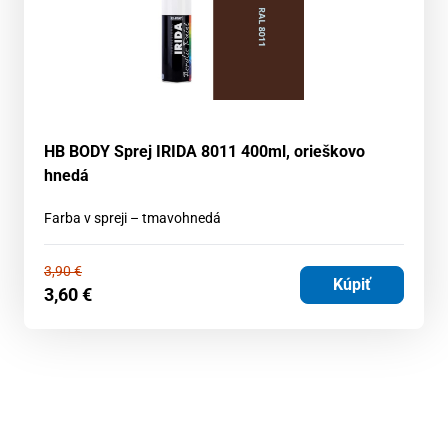
HB BODY Sprej IRIDA 8011 400ml, orieškovo
hnedá
Farba v spreji – tmavohnedá
3,90
€
Kúpiť
3,60
€