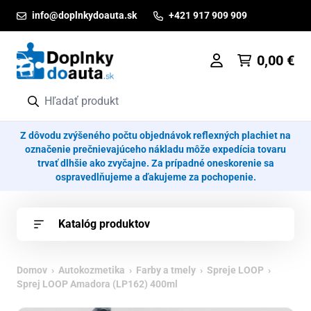
Prejsť na obsah
info@doplnkydoauta.sk
+421 917 909 909
0,00
€
Z dôvodu zvýšeného počtu objednávok reflexných plachiet na
označenie prečnievajúceho nákladu môže expedícia tovaru
trvať dlhšie ako zvyčajne. Za prípadné oneskorenie sa
ospravedlňujeme a ďakujeme za pochopenie.
Katalóg produktov
Domov
›
Autokozmetika
›
Farby a tmely
›
Spreje LOOP
›
Sprej LOOP Amadora (LP162) 400ml