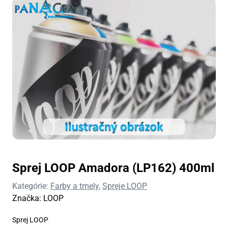
Sprej LOOP Amadora (LP162) 400ml
Kategórie:
Farby a tmely
,
Spreje LOOP
Značka:
LOOP
Sprej LOOP