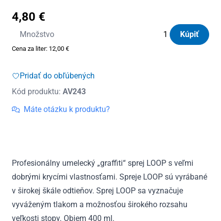
4,80
€
množstvo
Množstvo
Kúpiť
Sprej
Cena za liter:
12,00
€
LOOP
Amadora
Pridať do obľúbených
(LP162)
Kód produktu:
AV243
400ml
Máte otázku k produktu?
Profesionálny umelecký „graffiti“ sprej LOOP s veľmi
dobrými krycími vlastnosťami. Spreje LOOP sú vyrábané
v širokej
škále odtieňov.
Sprej LOOP sa vyznačuje
vyváženým tlakom a možnosťou širokého rozsahu
veľkosti stopy. Objem 400 ml.