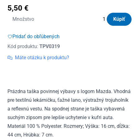
5,50
€
množstvo
Množstvo
Kúpiť
TPV
Mazda
Pridať do obľúbených
modrá
Kód produktu:
TPV0319
Máte otázku k produktu?
Prázdna taška povinnej výbavy s logom Mazda. Vhodná
pre textilnú lekárničku, ťažné lano, výstražný trojuholník
a reflexnú vestu. Na spodnej strane je taška vybavená
suchým zipsom pre lepšie uchytenie v kufri auta.
Materiál 100 % Polyester. Rozmery; Výška: 16 cm, dĺžka:
44 cm, Hrúbka: 7 cm.