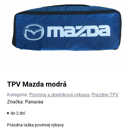
TPV Mazda modrá
Kategórie:
Povinná a doplnková výbava
,
Prázdne TPV
Značka:
Panacea
do 2 dní
Prázdna taška povinnej výbavy