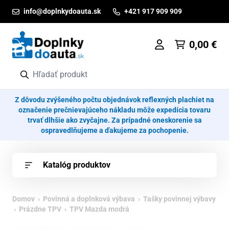
Prejsť na obsah
info@doplnkydoauta.sk
+421 917 909 909
0,00
€
Z dôvodu zvýšeného počtu objednávok reflexných plachiet na
označenie prečnievajúceho nákladu môže expedícia tovaru
trvať dlhšie ako zvyčajne. Za prípadné oneskorenie sa
ospravedlňujeme a ďakujeme za pochopenie.
Katalóg produktov
Domov
›
Povinná a doplnková výbava
›
Tašky povinnej výbavy
›
Prázdne TPV
› TPV Mazda modrá