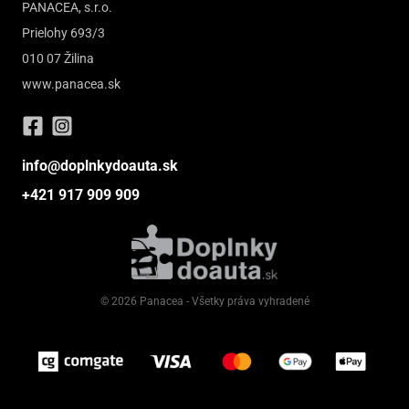
PANACEA, s.r.o.
Prielohy 693/3
010 07 Žilina
www.panacea.sk
info@doplnkydoauta.sk
+421 917 909 909
© 2026 Panacea - Všetky práva vyhradené