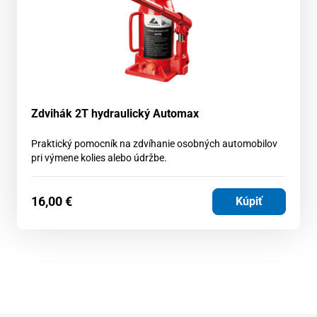
Zdvihák 2T hydraulický Automax
Praktický pomocník na zdvíhanie osobných automobilov
pri výmene kolies alebo údržbe.
16,00
€
Kúpiť