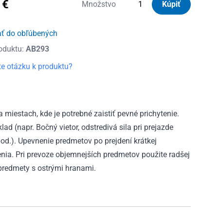
0
€
množstvo
Množstvo
Kúpiť
Upínač
pružný
ať do obľúbených
60cm/12mm
oduktu:
AB293
e otázku k produktu?
miestach, kde je potrebné zaistiť pevné prichytenie.
 (napr. Bočný vietor, odstredivá sila pri prejazde
od.). Upevnenie predmetov po prejdení krátkej
tenia. Pri prevoze objemnejších predmetov použite radšej
predmety s ostrými hranami.