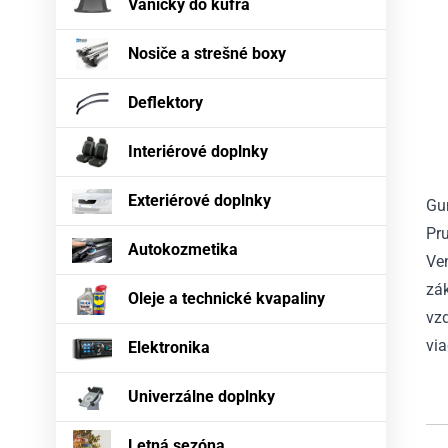
Vaničky do kufra
Nosiče a strešné boxy
Deflektory
Interiérové doplnky
Exteriérové doplnky
Gu
Pru
Autokozmetika
Ven
zák
Oleje a technické kvapaliny
vzd
via
Elektronika
Univerzálne doplnky
Letná sezóna