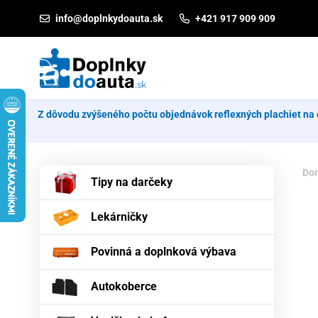
Prejsť na obsah
info@doplnkydoauta.sk
+421 917 909 909
Z dôvodu zvýšeného počtu objednávok reflexných plachiet na 
Do
Tipy na darčeky
Lekárničky
Povinná a doplnková výbava
Autokoberce