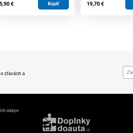
5,90
€
19,70
€
Kúpiť
 o zľavách a
ých údajov