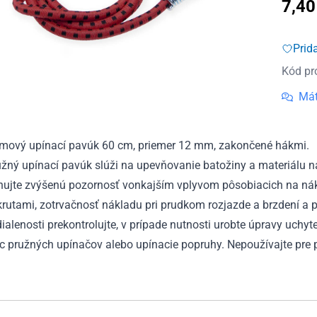
7,4
Prid
Kód pr
Mát
mový upínací pavúk 60 cm, priemer 12 mm, zakončené hákmi.
žný upínací pavúk slúži na upevňovanie batožiny a materiálu na 
ujte zvýšenú pozornosť vonkajším vplyvom pôsobiacich na náklad
rutami, zotrvačnosť nákladu pri prudkom rozjazde a brzdení a p
ialenosti prekontrolujte, v prípade nutnosti urobte úpravy uchy
c pružných upínačov alebo upínacie popruhy. Nepoužívajte pre 