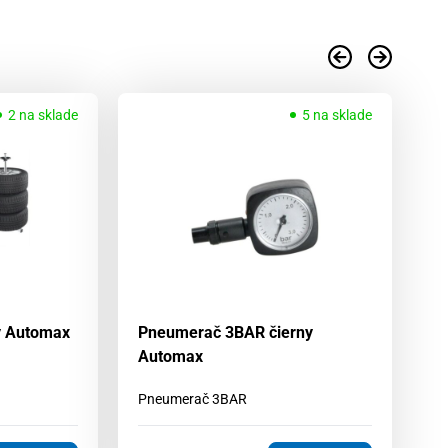
2 na sklade
5 na sklade
ky Automax
Pneumerač 3BAR čierny
Kľ
Automax
8
Pneumerač 3BAR
Pá