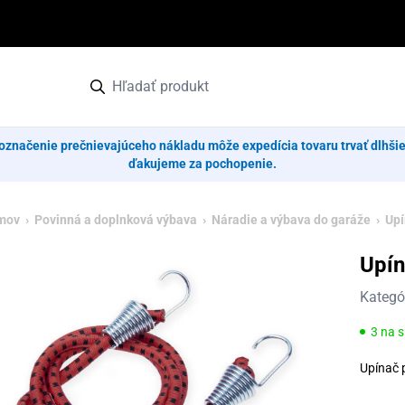
označenie prečnievajúceho nákladu môže expedícia tovaru trvať dlhši
ďakujeme za pochopenie.
mov
›
Povinná a doplnková výbava
›
Náradie a výbava do garáže
› Upí
Upí
Kategó
3 na 
Upínač 