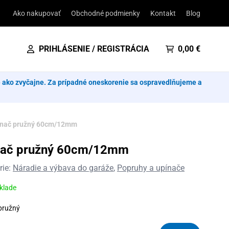
Ako nakupovať
Obchodné podmienky
Kontakt
Blog
PRIHLÁSENIE / REGISTRÁCIA
0,00
€
e ako zvyčajne. Za prípadné oneskorenie sa ospravedlňujeme a
nač pružný 60cm/12mm
nač pružný 60cm/12mm
rie:
Náradie a výbava do garáže
,
Popruhy a upínače
sklade
pružný