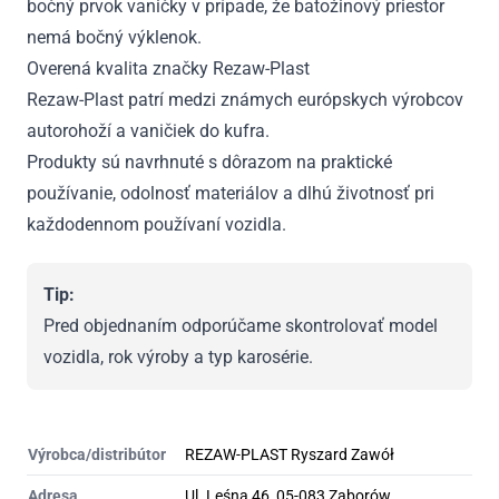
bočný prvok vaničky v prípade, že batožinový priestor
nemá bočný výklenok.
Overená kvalita značky Rezaw-Plast
Rezaw-Plast patrí medzi známych európskych výrobcov
autorohoží a vaničiek do kufra.
Produkty sú navrhnuté s dôrazom na praktické
používanie, odolnosť materiálov a dlhú životnosť pri
každodennom používaní vozidla.
Tip:
Pred objednaním odporúčame skontrolovať model
vozidla, rok výroby a typ karosérie.
Výrobca/distribútor
REZAW-PLAST Ryszard Zawół
Adresa
Ul. Leśna 46, 05-083 Zaborów