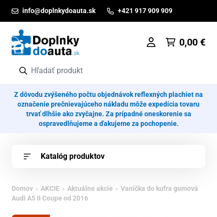
Prejsť na obsah
info@doplnkydoauta.sk
+421 917 909 909
0,00
€
Z dôvodu zvýšeného počtu objednávok reflexných plachiet na
označenie prečnievajúceho nákladu môže expedícia tovaru
trvať dlhšie ako zvyčajne. Za prípadné oneskorenie sa
ospravedlňujeme a ďakujeme za pochopenie.
Katalóg produktov
Domov
›
AKCIE
›
Aktuálne akcie
› Vanička do kufra gumová
Audi A5 II Coupe od 2016