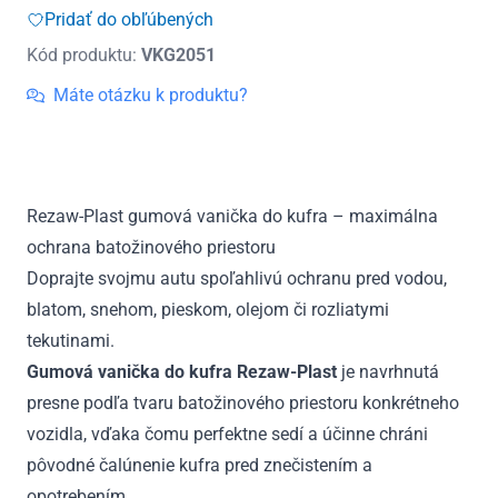
A5
Pridať do obľúbených
II
Kód produktu:
VKG2051
Coupe
od
Máte otázku k produktu?
2016
Rezaw-Plast gumová vanička do kufra – maximálna
ochrana batožinového priestoru
Doprajte svojmu autu spoľahlivú ochranu pred vodou,
blatom, snehom, pieskom, olejom či rozliatymi
tekutinami.
Gumová vanička do kufra Rezaw-Plast
je navrhnutá
presne podľa tvaru batožinového priestoru konkrétneho
vozidla, vďaka čomu perfektne sedí a účinne chráni
pôvodné čalúnenie kufra pred znečistením a
opotrebením.