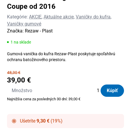
Coupe od 2016
Kategórie:
AKCIE
,
Aktuálne akcie
,
Vaničky do kufra
,
Vaničky gumové
Značka:
Rezaw - Plast
1 na sklade
Gumová vanička do kufra Rezaw-Plast poskytuje spoľahlivú
ochranu batožinového priestoru.
48,30
€
39,00
€
množstvo
Množstvo
Kúpiť
Vanička
Najnižšia cena za posledných 30 dní:
39,00
€
do
kufra
gumová
Ušetríte
9,30
€
(19%)
Audi