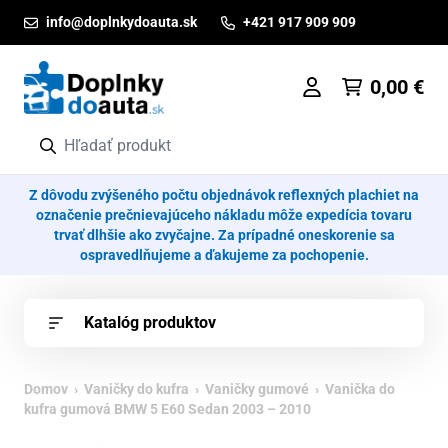
Prejsť na obsah
info@doplnkydoauta.sk
+421 917 909 909
0,00
€
Z dôvodu zvýšeného počtu objednávok reflexných plachiet na
označenie prečnievajúceho nákladu môže expedícia tovaru
trvať dlhšie ako zvyčajne. Za prípadné oneskorenie sa
ospravedlňujeme a ďakujeme za pochopenie.
Katalóg produktov
Domov
›
Vaničky do kufra
›
Vaničky gumové
› Vanička do
kufra gumová BMW 5 E60 Sedan 2003 – 2010