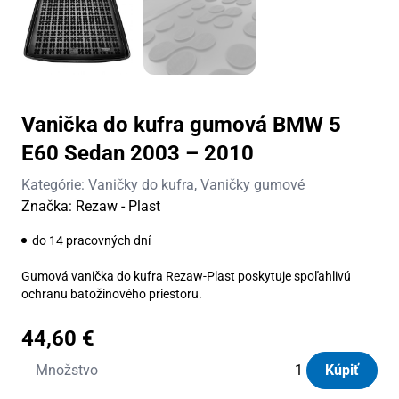
Vanička do kufra gumová BMW 5
E60 Sedan 2003 – 2010
Kategórie:
Vaničky do kufra
,
Vaničky gumové
Značka:
Rezaw - Plast
do 14 pracovných dní
Gumová vanička do kufra Rezaw-Plast poskytuje spoľahlivú
ochranu batožinového priestoru.
44,60
€
množstvo
Množstvo
Kúpiť
Vanička