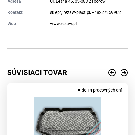
Adresa
Ul. Leśna 46, 05-083 Zaborów
Kontakt
sklep@rezaw-plast.pl, +48227259902
Web
www.rezaw.pl
SÚVISIACI TOVAR
do 14 pracovných dní