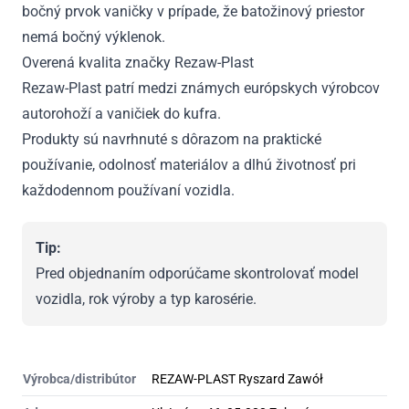
bočný prvok vaničky v prípade, že batožinový priestor
nemá bočný výklenok.
Overená kvalita značky Rezaw-Plast
Rezaw-Plast patrí medzi známych európskych výrobcov
autorohoží a vaničiek do kufra.
Produkty sú navrhnuté s dôrazom na praktické
používanie, odolnosť materiálov a dlhú životnosť pri
každodennom používaní vozidla.
Tip:
Pred objednaním odporúčame skontrolovať model
vozidla, rok výroby a typ karosérie.
Výrobca/distribútor
REZAW-PLAST Ryszard Zawół