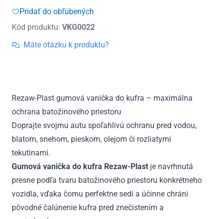
do
Pridať do obľúbených
kufra
Kód produktu:
VKG0022
gumová
BMW
Máte otázku k produktu?
5
E60
Sedan
2003
Rezaw-Plast gumová vanička do kufra – maximálna
-
ochrana batožinového priestoru
2010
Doprajte svojmu autu spoľahlivú ochranu pred vodou,
blatom, snehom, pieskom, olejom či rozliatymi
tekutinami.
Gumová vanička do kufra Rezaw-Plast
je navrhnutá
presne podľa tvaru batožinového priestoru konkrétneho
vozidla, vďaka čomu perfektne sedí a účinne chráni
pôvodné čalúnenie kufra pred znečistením a