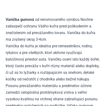
X1
F48
pevné
Vanička gumová
od renomovaného výrobcu Novline
zadné
zabezpečí ochranu Vášho kufra pred poškodením a
sedadlá
2015
znečistením od prevážaného tovaru. Vanička do kufra
-
má zvýšený okraj 3-4cm.
2022
Vanička do kufra je ideálna pre remeselníkov, rodiny,
rybárov a pre všetkých, ktorí aktívne využívajú
batožinový priestor auta. Vaničku ocení isto každý šofér,
ktorý často preváža v kufri rôzny materiál alebo doplnky,
či už sú to lyžiarky s roztápajúcim sa snehom, detské
kočíky od nečistôt z chodníka alebo bežné nákupy.
Posunu prevážaného materiálu a predmetov účinne
zamedzí celoplošná protišmyková vrstva s veľmi
vysokou kvalitou na vrchnej strane zabraňujúci posunu
predmetov položených na podložke. Vďaka gumovej