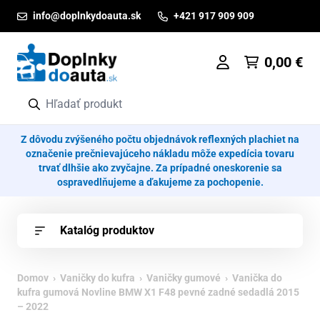
Prejsť na obsah
info@doplnkydoauta.sk
+421 917 909 909
0,00
€
Z dôvodu zvýšeného počtu objednávok reflexných plachiet na
označenie prečnievajúceho nákladu môže expedícia tovaru
trvať dlhšie ako zvyčajne. Za prípadné oneskorenie sa
ospravedlňujeme a ďakujeme za pochopenie.
Katalóg produktov
Domov
›
Vaničky do kufra
›
Vaničky gumové
› Vanička do
kufra gumová Novline BMW X1 F48 pevné zadné sedadlá 2015
– 2022