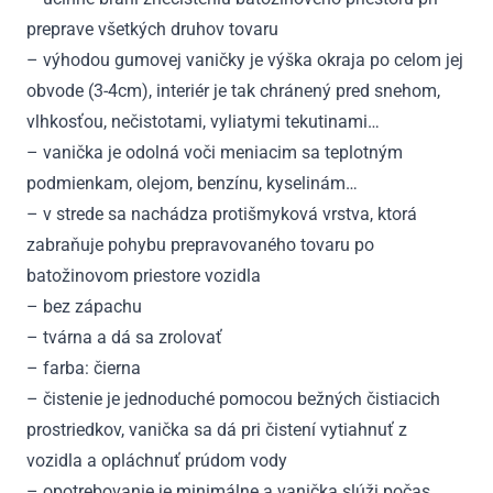
preprave všetkých druhov tovaru
– výhodou gumovej vaničky je výška okraja po celom jej
obvode (3-4cm), interiér je tak chránený pred snehom,
vlhkosťou, nečistotami, vyliatymi tekutinami…
– vanička je odolná voči meniacim sa teplotným
podmienkam, olejom, benzínu, kyselinám…
– v strede sa nachádza protišmyková vrstva, ktorá
zabraňuje pohybu prepravovaného tovaru po
batožinovom priestore vozidla
– bez zápachu
– tvárna a dá sa zrolovať
– farba: čierna
– čistenie je jednoduché pomocou bežných čistiacich
prostriedkov, vanička sa dá pri čistení vytiahnuť z
vozidla a opláchnuť prúdom vody
– opotrebovanie je minimálne a vanička slúži počas