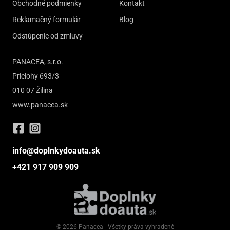
Obchodné podmienky
Kontakt
Reklamačný formulár
Blog
Odstúpenie od zmluvy
PANACEA, s.r.o.
Prielohy 693/3
010 07 Žilina
www.panacea.sk
info@doplnkydoauta.sk
+421 917 909 909
© 2026 Panacea - Všetky práva vyhradené