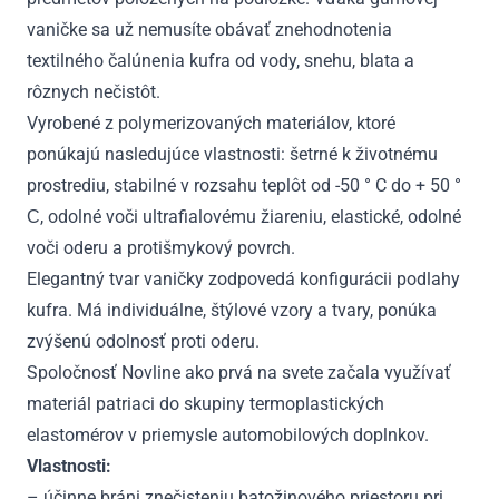
vaničke sa už nemusíte obávať znehodnotenia
textilného čalúnenia kufra od vody, snehu, blata a
rôznych nečistôt.
Vyrobené z polymerizovaných materiálov, ktoré
ponúkajú nasledujúce vlastnosti: šetrné k životnému
prostrediu, stabilné v rozsahu teplôt od -50 ° C do + 50 °
С, odolné voči ultrafialovému žiareniu, elastické, odolné
voči oderu a protišmykový povrch.
Elegantný tvar vaničky zodpovedá konfigurácii podlahy
kufra. Má individuálne, štýlové vzory a tvary, ponúka
zvýšenú odolnosť proti oderu.
Spoločnosť Novline ako prvá na svete začala využívať
materiál patriaci do skupiny termoplastických
elastomérov v priemysle automobilových doplnkov.
Vlastnosti:
– účinne bráni znečisteniu batožinového priestoru pri