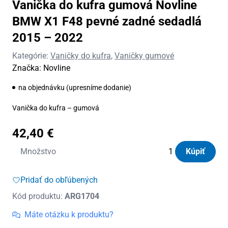
Vanička do kufra gumová Novline
BMW X1 F48 pevné zadné sedadlá
2015 – 2022
Kategórie:
Vaničky do kufra
,
Vaničky gumové
Značka:
Novline
na objednávku (upresníme dodanie)
Vanička do kufra – gumová
42,40
€
množstvo
Množstvo
Kúpiť
Vanička
do
Pridať do obľúbených
kufra
Kód produktu:
ARG1704
gumová
Novline
Máte otázku k produktu?
BMW