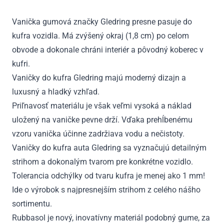
G02
od
Vanička gumová značky Gledring presne pasuje do
2018
kufra vozidla. Má zvýšený okraj (1,8 cm) po celom
obvode a dokonale chráni interiér a pôvodný koberec v
kufri.
Vaničky do kufra Gledring majú moderný dizajn a
luxusný a hladký vzhľad.
Priľnavosť materiálu je však veľmi vysoká a náklad
uložený na vaničke pevne drží. Vďaka prehĺbenému
vzoru vanička účinne zadržiava vodu a nečistoty.
Vaničky do kufra auta Gledring sa vyznačujú detailným
strihom a dokonalým tvarom pre konkrétne vozidlo.
Tolerancia odchýlky od tvaru kufra je menej ako 1 mm!
Ide o výrobok s najpresnejším strihom z celého nášho
sortimentu.
Rubbasol je nový, inovatívny materiál podobný gume, za