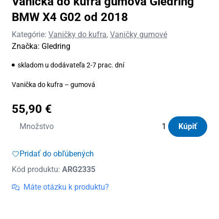
Vanička do kufra gumová Gledring
BMW X4 G02 od 2018
Kategórie:
Vaničky do kufra
,
Vaničky gumové
Značka:
Gledring
skladom u dodávateľa 2-7 prac. dní
Vanička do kufra – gumová
55,90
€
množstvo
Množstvo
Kúpiť
Vanička
do
Pridať do obľúbených
kufra
Kód produktu:
ARG2335
gumová
Gledring
Máte otázku k produktu?
BMW
X4