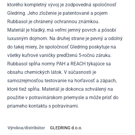
ktorého kompletný vývoj je zodpovedná spoločnosť
Gledring. Jeho zloženie je patentované a pojem
Rubbasol je chránený ochrannou známkou.
Materiál je hladký, má veľmi jemný povrch a pôsobí
luxusným dojmom. Na druhej strane je pevný a odolný
do takej miery, že spoločnosť Gledring poskytuje na
všetky kufrové vaničky predĺženú 5-ročnú záruku.
Rubbasol spĺňa normy PAH a REACH týkajúce sa
obsahu chemických látok. V súčasnosti je
samozrejmosťou testovanie na horľavosť a zápach,
ktoré tiež spĺňa. Materiál je dokonca schválený na
použitie v potravinárskom priemysle a môže prísť do
priameho kontaktu s potravinami.
Výrobca/distribútor
GLEDRING d.o.o.