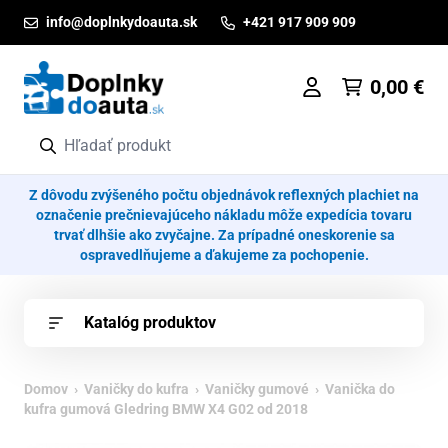
Prejsť na obsah
info@doplnkydoauta.sk
+421 917 909 909
0,00
€
Z dôvodu zvýšeného počtu objednávok reflexných plachiet na
označenie prečnievajúceho nákladu môže expedícia tovaru
trvať dlhšie ako zvyčajne. Za prípadné oneskorenie sa
ospravedlňujeme a ďakujeme za pochopenie.
Katalóg produktov
Domov
›
Vaničky do kufra
›
Vaničky gumové
› Vanička do
kufra gumová Gledring BMW X4 G02 od 2018