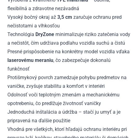
flexibilná a zdravotne nezávadná
Vysoký bočný okraj až
3,5 cm
zaručuje ochranu pred
nečistotami a vlhkosťou
Technológia
DryZone
minimalizuje riziko zatečenia vody
a nečistôt, čím udržiava podlahu vozidla suchú a čistú
Presné prispôsobenie na konkrétny model vozidla vďaka
laserovému meraniu
, čo zabezpečuje dokonalú
funkčnosť
Protišmykový povrch zamedzuje pohybu predmetov na
vaničke, zvyšuje stabilitu a komfort v interiéri
Odolnosť voči teplotným zmenám a mechanickému
opotrebeniu, čo predlžuje životnosť vaničky
Jednoduchá inštalácia a údržba – stačí ju umyť a je
pripravená na ďalšie použitie
Vhodná pre všetkých, ktorí hľadajú ochranu interiéru pri
prevoze lyží, kočíkov, stavebného materiálu či domácich