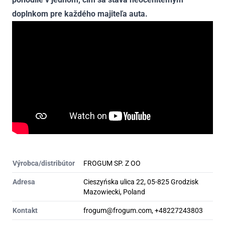
doplnkom pre každého majiteľa auta.
Výrobca/distribútor
FROGUM SP. Z OO
Adresa
Cieszyńska ulica 22, 05-825 Grodzisk
Mazowiecki, Poland
Kontakt
frogum@frogum.com, +48227243803