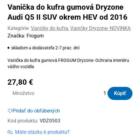
Vanička do kufra gumová Dryzone
Audi Q5 II SUV okrem HEV od 2016
Kategórie:
Vaničky do kufra
,
Vaničky Dryzone- NOVINKA
Značka:
Frogum
skladom u dodávateľa 2-7 prac. dní
Vanička do kufra gumová FROGUM Dryzone- Ochrana interiéru
vášho vozidla
27,80
€
množstvo
Množstvo
Kúpiť
Vanička
do
Pridať do obľúbených
kufra
Kód produktu:
VDZ0503
gumová
Dryzone
Máte otázku k produktu?
Audi