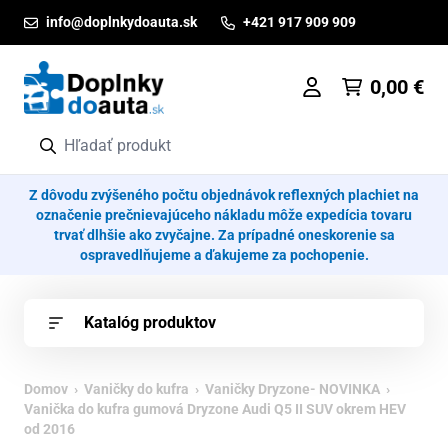
Prejsť na obsah
info@doplnkydoauta.sk
+421 917 909 909
0,00
€
Z dôvodu zvýšeného počtu objednávok reflexných plachiet na
označenie prečnievajúceho nákladu môže expedícia tovaru
trvať dlhšie ako zvyčajne. Za prípadné oneskorenie sa
ospravedlňujeme a ďakujeme za pochopenie.
Katalóg produktov
Domov
›
Vaničky do kufra
›
Vaničky Dryzone- NOVINKA
›
Vanička do kufra gumová Dryzone Audi Q5 II SUV okrem HEV
od 2016