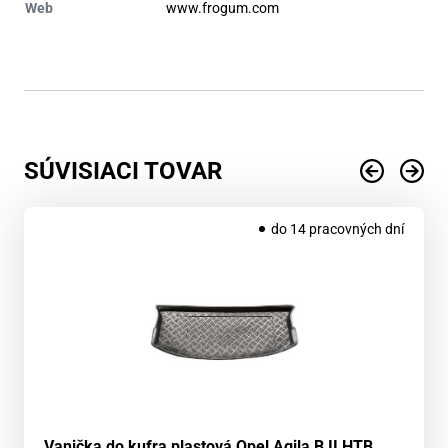
Web
www.frogum.com
SÚVISIACI TOVAR
do 14 pracovných dní
Vanička do kufra plastová Opel Agila B II HTB