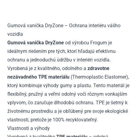
Q5
II
SUV
Gumová vanička DryZone – Ochrana interiéru vášho
okrem
vozidla
HEV
od
Gumová vanička DryZone
od výrobcu Frogum je
2016
ideálnym riešením pre tých, ktorí hľadajú efektívnu
ochranu a jednoduchú údržbu v interiéri vozidla.
Vyrobená je z kvalitného, odolného a
zdravotne
nezávadného TPE materiálu
(Thermoplastic Elastomer),
ktorý kombinuje výhody gumy a plastu. Tento materiál je
flexibilný, pružný a veľmi odolný voči rôznym vonkajším
vplyvom, čo zaručuje dlhodobú ochranu. TPE je šetrný k
životnému prostrediu a je obľúbený pre svoje ekologické
vlastnosti, pretože je 100% recyklovateľný.
Vlastnosti a výhody
Vyrobená z kvalitného
TPE materiálu
– odolná,