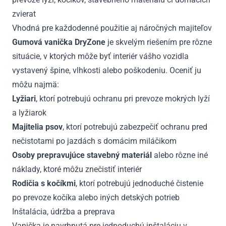
zvierat
Vhodná pre každodenné použitie aj náročných majiteľov
Gumová vanička DryZone
je skvelým riešením pre rôzne
situácie, v ktorých môže byť interiér vášho vozidla
vystavený špine, vlhkosti alebo poškodeniu. Oceniť ju
môžu najmä:
Lyžiari
, ktorí potrebujú ochranu pri prevoze mokrých lyží
a lyžiarok
Majitelia psov
, ktorí potrebujú zabezpečiť ochranu pred
nečistotami po jazdách s domácim miláčikom
Osoby prepravujúce stavebný materiál
alebo rôzne iné
náklady, ktoré môžu znečistiť interiér
Rodičia s kočíkmi
, ktorí potrebujú jednoduché čistenie
po prevoze kočíka alebo iných detských potrieb
Inštalácia, údržba a preprava
Vanička je navrhnutá pre jednoduchú inštaláciu v