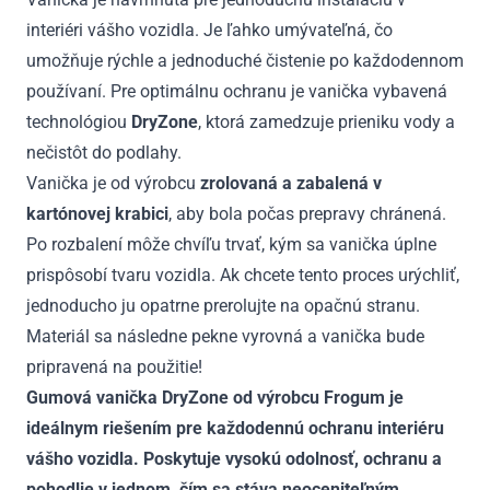
interiéri vášho vozidla. Je ľahko umývateľná, čo
umožňuje rýchle a jednoduché čistenie po každodennom
používaní. Pre optimálnu ochranu je vanička vybavená
technológiou
DryZone
, ktorá zamedzuje prieniku vody a
nečistôt do podlahy.
Vanička je od výrobcu
zrolovaná a zabalená v
kartónovej krabici
, aby bola počas prepravy chránená.
Po rozbalení môže chvíľu trvať, kým sa vanička úplne
prispôsobí tvaru vozidla. Ak chcete tento proces urýchliť,
jednoducho ju opatrne prerolujte na opačnú stranu.
Materiál sa následne pekne vyrovná a vanička bude
pripravená na použitie!
Gumová vanička DryZone od výrobcu Frogum je
ideálnym riešením pre každodennú ochranu interiéru
vášho vozidla. Poskytuje vysokú odolnosť, ochranu a
pohodlie v jednom, čím sa stáva neoceniteľným