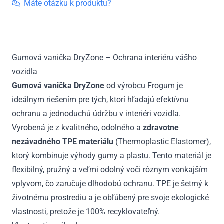
Dryzone
Máte otázku k produktu?
DS3
Crossback
Crossover
so
Gumová vanička DryZone – Ochrana interiéru vášho
subwooferom
vozidla
od
2018
Gumová vanička DryZone
od výrobcu Frogum je
ideálnym riešením pre tých, ktorí hľadajú efektívnu
ochranu a jednoduchú údržbu v interiéri vozidla.
Vyrobená je z kvalitného, odolného a
zdravotne
nezávadného TPE materiálu
(Thermoplastic Elastomer),
ktorý kombinuje výhody gumy a plastu. Tento materiál je
flexibilný, pružný a veľmi odolný voči rôznym vonkajším
vplyvom, čo zaručuje dlhodobú ochranu. TPE je šetrný k
životnému prostrediu a je obľúbený pre svoje ekologické
vlastnosti, pretože je 100% recyklovateľný.