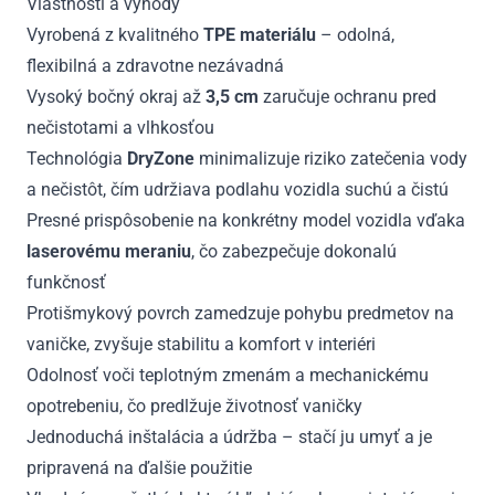
Vlastnosti a výhody
Vyrobená z kvalitného
TPE materiálu
– odolná,
flexibilná a zdravotne nezávadná
Vysoký bočný okraj až
3,5 cm
zaručuje ochranu pred
nečistotami a vlhkosťou
Technológia
DryZone
minimalizuje riziko zatečenia vody
a nečistôt, čím udržiava podlahu vozidla suchú a čistú
Presné prispôsobenie na konkrétny model vozidla vďaka
laserovému meraniu
, čo zabezpečuje dokonalú
funkčnosť
Protišmykový povrch zamedzuje pohybu predmetov na
vaničke, zvyšuje stabilitu a komfort v interiéri
Odolnosť voči teplotným zmenám a mechanickému
opotrebeniu, čo predlžuje životnosť vaničky
Jednoduchá inštalácia a údržba – stačí ju umyť a je
pripravená na ďalšie použitie