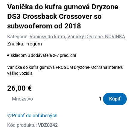
Vanička do kufra gumová Dryzone
DS3 Crossback Crossover so
subwooferom od 2018
Kategórie:
Vaničky do kufra
,
Vaničky Dryzone- NOVINKA
Značka:
Frogum
skladom u dodávateľa 2-7 prac. dní
Vanička do kufra gumová FROGUM Dryzone- Ochrana interiéru
vášho vozidla
26,00
€
množstvo
Množstvo
Kúpiť
Vanička
do
Pridať do obľúbených
kufra
Kód produktu:
VDZ0242
gumová