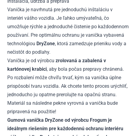
Inštalácia, údržba a preprava
Vanička je navrhnutá pre jednoduchú inštaláciu v
interiéri vášho vozidla. Je ľahko umývateľná, čo
umožňuje rýchle a jednoduché čistenie po každodennom
používaní. Pre optimálnu ochranu je vanička vybavená
technológiou
DryZone
, ktorá zamedzuje prieniku vody a
nečistôt do podlahy.
Vanička je od výrobcu
zrolovaná a zabalená v
kartónovej krabici
, aby bola počas prepravy chránená.
Po rozbalení môže chvíľu trvať, kým sa vanička úplne
prispôsobí tvaru vozidla. Ak chcete tento proces urýchliť,
jednoducho ju opatrne prerolujte na opačnú stranu.
Materiál sa následne pekne vyrovná a vanička bude
pripravená na použitie!
Gumová vanička DryZone od výrobcu Frogum je
ideálnym riešením pre každodennú ochranu interiéru