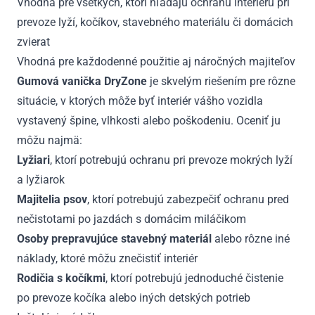
Vhodná pre všetkých, ktorí hľadajú ochranu interiéru pri
prevoze lyží, kočíkov, stavebného materiálu či domácich
zvierat
Vhodná pre každodenné použitie aj náročných majiteľov
Gumová vanička DryZone
je skvelým riešením pre rôzne
situácie, v ktorých môže byť interiér vášho vozidla
vystavený špine, vlhkosti alebo poškodeniu. Oceniť ju
môžu najmä:
Lyžiari
, ktorí potrebujú ochranu pri prevoze mokrých lyží
a lyžiarok
Majitelia psov
, ktorí potrebujú zabezpečiť ochranu pred
nečistotami po jazdách s domácim miláčikom
Osoby prepravujúce stavebný materiál
alebo rôzne iné
náklady, ktoré môžu znečistiť interiér
Rodičia s kočíkmi
, ktorí potrebujú jednoduché čistenie
po prevoze kočíka alebo iných detských potrieb