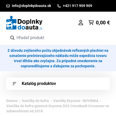
Prejsť na obsah
info@doplnkydoauta.sk
+421 917 909 909
0,00
€
Z dôvodu zvýšeného počtu objednávok reflexných plachiet na
označenie prečnievajúceho nákladu môže expedícia tovaru
trvať dlhšie ako zvyčajne. Za prípadné oneskorenie sa
ospravedlňujeme a ďakujeme za pochopenie.
Katalóg produktov
Domov
›
Vaničky do kufra
›
Vaničky Dryzone- NOVINKA
›
Vanička do kufra gumová Dryzone DS3 Crossback Crossover so
subwooferom od 2018