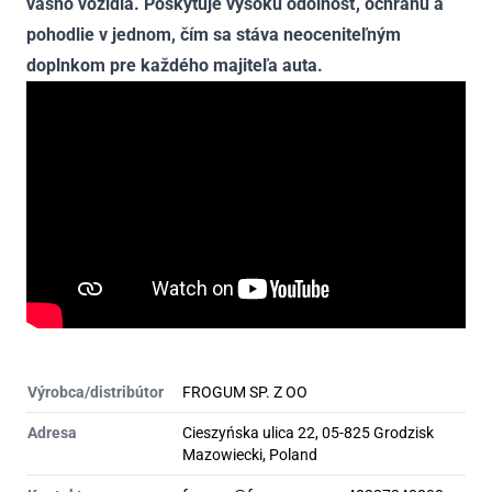
vášho vozidla. Poskytuje vysokú odolnosť, ochranu a
pohodlie v jednom, čím sa stáva neoceniteľným
doplnkom pre každého majiteľa auta.
Výrobca/distribútor
FROGUM SP. Z OO
Adresa
Cieszyńska ulica 22, 05-825 Grodzisk
Mazowiecki, Poland