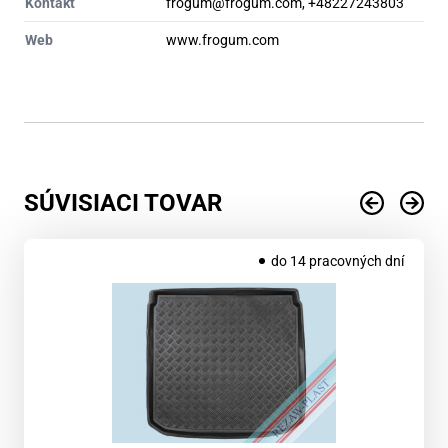
Kontakt
frogum@frogum.com, +48227243803
Web
www.frogum.com
SÚVISIACI TOVAR
do 14 pracovných dní