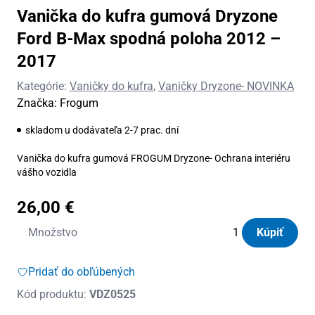
Vanička do kufra gumová Dryzone
Ford B-Max spodná poloha 2012 –
2017
Kategórie:
Vaničky do kufra
,
Vaničky Dryzone- NOVINKA
Značka:
Frogum
skladom u dodávateľa 2-7 prac. dní
Vanička do kufra gumová FROGUM Dryzone- Ochrana interiéru
vášho vozidla
26,00
€
množstvo
Množstvo
Kúpiť
Vanička
do
Pridať do obľúbených
kufra
Kód produktu:
VDZ0525
gumová