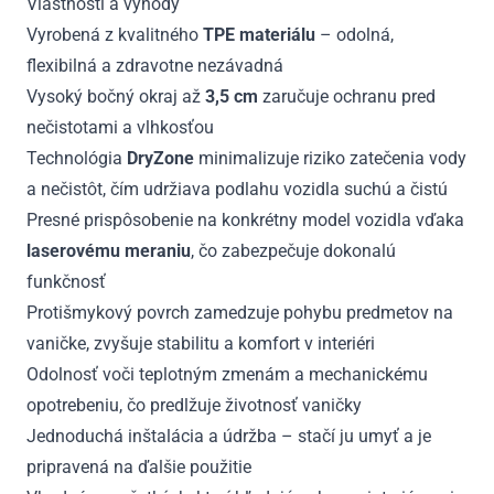
Vlastnosti a výhody
Vyrobená z kvalitného
TPE materiálu
– odolná,
flexibilná a zdravotne nezávadná
Vysoký bočný okraj až
3,5 cm
zaručuje ochranu pred
nečistotami a vlhkosťou
Technológia
DryZone
minimalizuje riziko zatečenia vody
a nečistôt, čím udržiava podlahu vozidla suchú a čistú
Presné prispôsobenie na konkrétny model vozidla vďaka
laserovému meraniu
, čo zabezpečuje dokonalú
funkčnosť
Protišmykový povrch zamedzuje pohybu predmetov na
vaničke, zvyšuje stabilitu a komfort v interiéri
Odolnosť voči teplotným zmenám a mechanickému
opotrebeniu, čo predlžuje životnosť vaničky
Jednoduchá inštalácia a údržba – stačí ju umyť a je
pripravená na ďalšie použitie