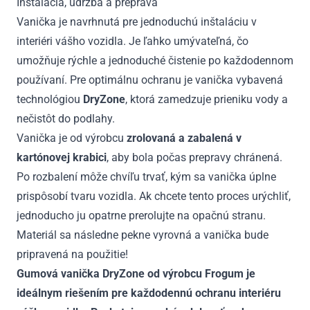
Inštalácia, údržba a preprava
Vanička je navrhnutá pre jednoduchú inštaláciu v
interiéri vášho vozidla. Je ľahko umývateľná, čo
umožňuje rýchle a jednoduché čistenie po každodennom
používaní. Pre optimálnu ochranu je vanička vybavená
technológiou
DryZone
, ktorá zamedzuje prieniku vody a
nečistôt do podlahy.
Vanička je od výrobcu
zrolovaná a zabalená v
kartónovej krabici
, aby bola počas prepravy chránená.
Po rozbalení môže chvíľu trvať, kým sa vanička úplne
prispôsobí tvaru vozidla. Ak chcete tento proces urýchliť,
jednoducho ju opatrne prerolujte na opačnú stranu.
Materiál sa následne pekne vyrovná a vanička bude
pripravená na použitie!
Gumová vanička DryZone od výrobcu Frogum je
ideálnym riešením pre každodennú ochranu interiéru