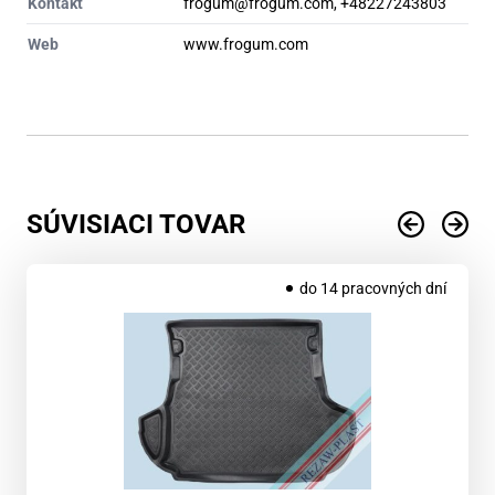
Kontakt
frogum@frogum.com, +48227243803
Web
www.frogum.com
SÚVISIACI TOVAR
do 14 pracovných dní