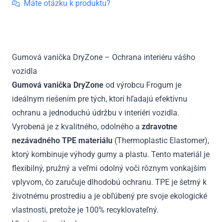
Dryzone
Máte otázku k produktu?
Ford
B-
Max
spodná
Gumová vanička DryZone – Ochrana interiéru vášho
poloha
vozidla
2012
-
Gumová vanička DryZone
od výrobcu Frogum je
2017
ideálnym riešením pre tých, ktorí hľadajú efektívnu
ochranu a jednoduchú údržbu v interiéri vozidla.
Vyrobená je z kvalitného, odolného a
zdravotne
nezávadného TPE materiálu
(Thermoplastic Elastomer),
ktorý kombinuje výhody gumy a plastu. Tento materiál je
flexibilný, pružný a veľmi odolný voči rôznym vonkajším
vplyvom, čo zaručuje dlhodobú ochranu. TPE je šetrný k
životnému prostrediu a je obľúbený pre svoje ekologické
vlastnosti, pretože je 100% recyklovateľný.