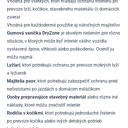
Vhodná pre všetkých, ktorí hľadajú ochranu interiéru pri
prevoze lyží, kočíkov, stavebného materiálu či domácich
zvierat
Vhodná pre každodenné použitie aj náročných majiteľov
Gumová vanička DryZone
je skvelým riešením pre rôzne
situácie, v ktorých môže byť interiér vášho vozidla
vystavený špine, vlhkosti alebo poškodeniu. Oceniť ju
môžu najmä:
Lyžiari
, ktorí potrebujú ochranu pri prevoze mokrých lyží
a lyžiarok
Majitelia psov
, ktorí potrebujú zabezpečiť ochranu pred
nečistotami po jazdách s domácim miláčikom
Osoby prepravujúce stavebný materiál
alebo rôzne iné
náklady, ktoré môžu znečistiť interiér
Rodičia s kočíkmi
, ktorí potrebujú jednoduché čistenie
po prevoze kočíka alebo iných detských potrieb