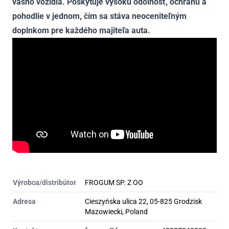
vášho vozidla. Poskytuje vysokú odolnosť, ochranu a
pohodlie v jednom, čím sa stáva neoceniteľným
doplnkom pre každého majiteľa auta.
Výrobca/distribútor
FROGUM SP. Z OO
Adresa
Cieszyńska ulica 22, 05-825 Grodzisk
Mazowiecki, Poland