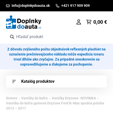
Prejsť na obsah
info@doplnkydoauta.sk
+421 917 909 909
0,00
€
Z dôvodu zvýšeného počtu objednávok reflexných plachiet na
označenie prečnievajúceho nákladu môže expedícia tovaru
trvať dlhšie ako zvyčajne. Za prípadné oneskorenie sa
ospravedlňujeme a ďakujeme za pochopenie.
Katalóg produktov
Domov
›
Vaničky do kufra
›
Vaničky Dryzone- NOVINKA
›
Vanička do kufra gumová Dryzone Ford B-Max spodná poloha
2012 – 2017