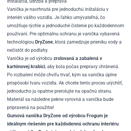
Inštalácia, údržba a preprava
Vanička je navrhnutá pre jednoduchú inštaláciu v
interiéri vášho vozidla. Je ľahko umývateľná, čo
umožňuje rýchle a jednoduché čistenie po každodennom
používaní. Pre optimálnu ochranu je vanička vybavená
technológiou
DryZone
, ktorá zamedzuje prieniku vody a
nečistôt do podlahy.
Vanička je od výrobcu
zrolovaná a zabalená v
kartónovej krabici
, aby bola počas prepravy chránená.
Po rozbalení môže chvíľu trvať, kým sa vanička úplne
prispôsobí tvaru vozidla. Ak chcete tento proces urýchliť,
jednoducho ju opatrne prerolujte na opačnú stranu.
Materiál sa následne pekne vyrovná a vanička bude
pripravená na použitie!
Gumová vanička DryZone od výrobcu Frogum je
ideálnym riešením pre každodennú ochranu interiéru