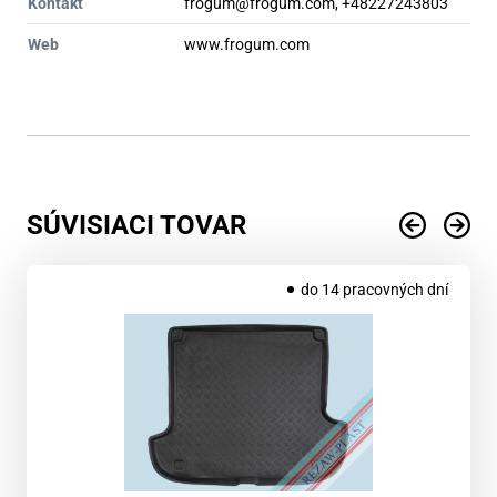
Kontakt
frogum@frogum.com, +48227243803
Web
www.frogum.com
SÚVISIACI TOVAR
do 14 pracovných dní