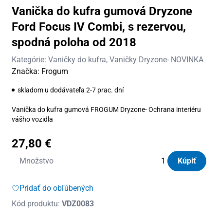
Vanička do kufra gumová Dryzone
Ford Focus IV Combi, s rezervou,
spodná poloha od 2018
Kategórie:
Vaničky do kufra
,
Vaničky Dryzone- NOVINKA
Značka:
Frogum
skladom u dodávateľa 2-7 prac. dní
Vanička do kufra gumová FROGUM Dryzone- Ochrana interiéru
vášho vozidla
27,80
€
množstvo
Množstvo
Kúpiť
Vanička
do
Pridať do obľúbených
kufra
Kód produktu:
VDZ0083
gumová