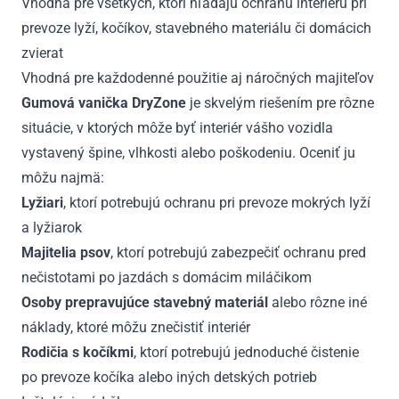
Vhodná pre všetkých, ktorí hľadajú ochranu interiéru pri
prevoze lyží, kočíkov, stavebného materiálu či domácich
zvierat
Vhodná pre každodenné použitie aj náročných majiteľov
Gumová vanička DryZone
je skvelým riešením pre rôzne
situácie, v ktorých môže byť interiér vášho vozidla
vystavený špine, vlhkosti alebo poškodeniu. Oceniť ju
môžu najmä:
Lyžiari
, ktorí potrebujú ochranu pri prevoze mokrých lyží
a lyžiarok
Majitelia psov
, ktorí potrebujú zabezpečiť ochranu pred
nečistotami po jazdách s domácim miláčikom
Osoby prepravujúce stavebný materiál
alebo rôzne iné
náklady, ktoré môžu znečistiť interiér
Rodičia s kočíkmi
, ktorí potrebujú jednoduché čistenie
po prevoze kočíka alebo iných detských potrieb