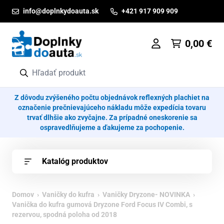
Prejsť na obsah
info@doplnkydoauta.sk
+421 917 909 909
0,00
€
Z dôvodu zvýšeného počtu objednávok reflexných plachiet na
označenie prečnievajúceho nákladu môže expedícia tovaru
trvať dlhšie ako zvyčajne. Za prípadné oneskorenie sa
ospravedlňujeme a ďakujeme za pochopenie.
Katalóg produktov
Domov
›
Vaničky do kufra
›
Vaničky Dryzone- NOVINKA
›
Vanička do kufra gumová Dryzone Ford Focus IV Combi, s
rezervou, spodná poloha od 2018