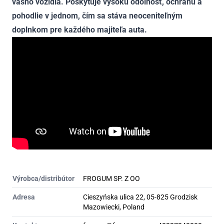
vášho vozidla. Poskytuje vysokú odolnosť, ochranu a
pohodlie v jednom, čím sa stáva neoceniteľným
doplnkom pre každého majiteľa auta.
Výrobca/distribútor
FROGUM SP. Z OO
Adresa
Cieszyńska ulica 22, 05-825 Grodzisk
Mazowiecki, Poland