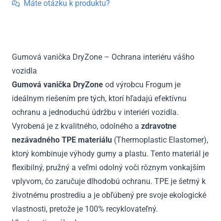
Dryzone
Máte otázku k produktu?
Ford
Focus
IV
Combi,
Gumová vanička DryZone – Ochrana interiéru vášho
s
vozidla
rezervou,
spodná
Gumová vanička DryZone
od výrobcu Frogum je
poloha
ideálnym riešením pre tých, ktorí hľadajú efektívnu
od
ochranu a jednoduchú údržbu v interiéri vozidla.
2018
Vyrobená je z kvalitného, odolného a
zdravotne
nezávadného TPE materiálu
(Thermoplastic Elastomer),
ktorý kombinuje výhody gumy a plastu. Tento materiál je
flexibilný, pružný a veľmi odolný voči rôznym vonkajším
vplyvom, čo zaručuje dlhodobú ochranu. TPE je šetrný k
životnému prostrediu a je obľúbený pre svoje ekologické
vlastnosti, pretože je 100% recyklovateľný.