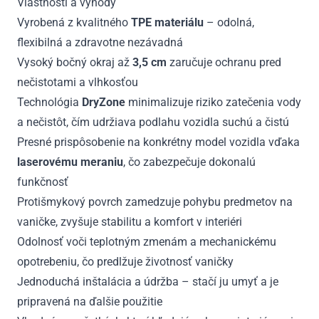
Vlastnosti a výhody
Vyrobená z kvalitného
TPE materiálu
– odolná,
flexibilná a zdravotne nezávadná
Vysoký bočný okraj až
3,5 cm
zaručuje ochranu pred
nečistotami a vlhkosťou
Technológia
DryZone
minimalizuje riziko zatečenia vody
a nečistôt, čím udržiava podlahu vozidla suchú a čistú
Presné prispôsobenie na konkrétny model vozidla vďaka
laserovému meraniu
, čo zabezpečuje dokonalú
funkčnosť
Protišmykový povrch zamedzuje pohybu predmetov na
vaničke, zvyšuje stabilitu a komfort v interiéri
Odolnosť voči teplotným zmenám a mechanickému
opotrebeniu, čo predlžuje životnosť vaničky
Jednoduchá inštalácia a údržba – stačí ju umyť a je
pripravená na ďalšie použitie