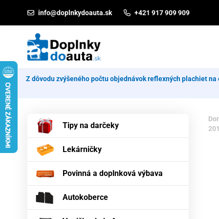
Prejsť na obsah
info@doplnkydoauta.sk
+421 917 909 909
Z dôvodu zvýšeného počtu objednávok reflexných plachiet na 
Do
Tipy na darčeky
20
Lekárničky
Povinná a doplnková výbava
Autokoberce