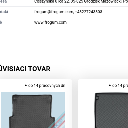
resa
Cieszyńska ulica 22, 05-825 Grodzisk Mazowiecki, P
ntakt
frogum@frogum.com, +48227243803
b
www.frogum.com
ÚVISIACI TOVAR
do 14 pracovných dní
do 14 pr