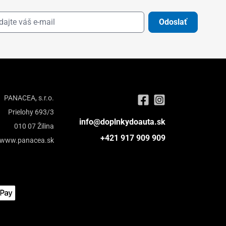
Odoslať
PANACEA, s.r.o.
Prielohy 693/3
info@doplnkydoauta.sk
010 07 Žilina
+421 917 909 909
www.panacea.sk