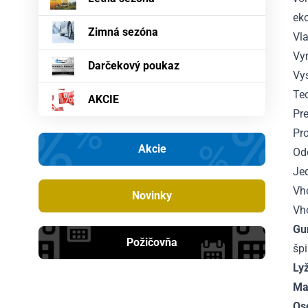
eko
Zimná sezóna
Vla
Vy
Darčekový poukaz
Vy
Te
AKCIE
Pr
Pro
Akcie
Od
Jed
Vho
Novinky
Vh
Gu
Požičovňa
špi
Lyž
Maj
Os