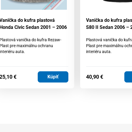
Vanička do kufra plastová
Vanička do kufra pla
Honda Civic Sedan 2001 – 2006
S80 II Sedan 2006 – 
Plastová vanička do kufra Rezaw-
Plastová vanička do kuf
Plast pre maximálnu ochranu
Plast pre maximálnu och
interiéru auta.
interiéru auta.
25,10
€
40,90
€
Kúpiť