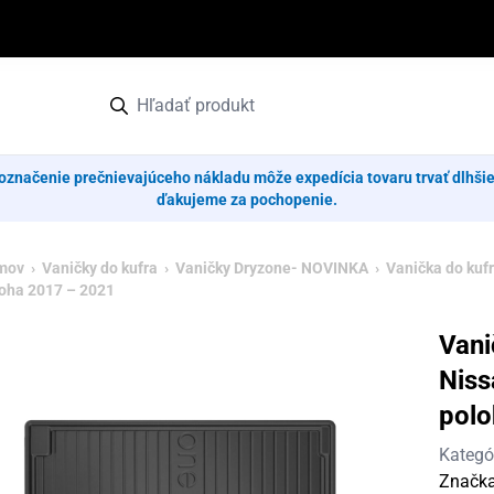
označenie prečnievajúceho nákladu môže expedícia tovaru trvať dlhši
ďakujeme za pochopenie.
mov
›
Vaničky do kufra
›
Vaničky Dryzone- NOVINKA
› Vanička do kufr
oha 2017 – 2021
Vani
Niss
polo
Kategó
Značk