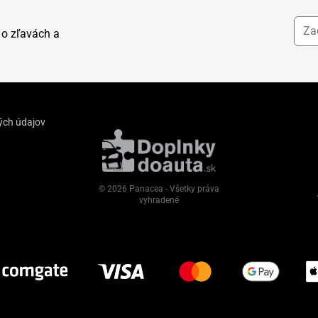
 o zľavách a
ých údajov
© 2026 Panacea - Všetky práva
vyhradené