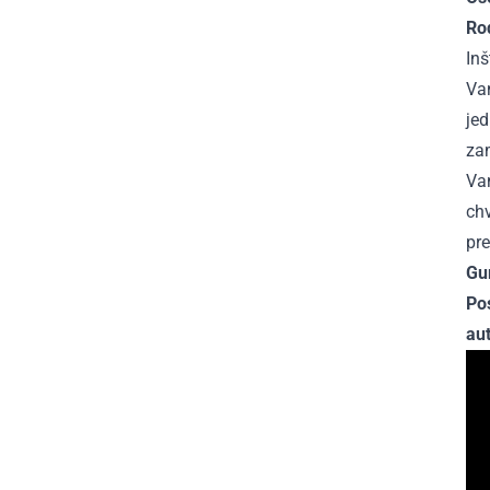
Ro
Inš
Van
je
zam
Va
chv
pre
Gu
Po
au