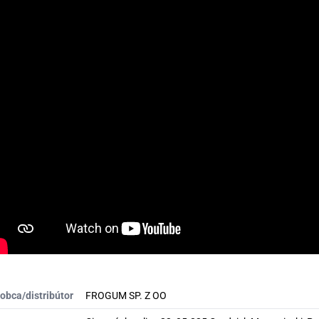
obca/distribútor
FROGUM SP. Z OO