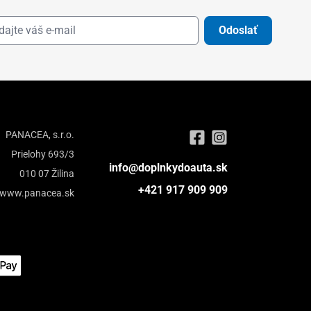
Odoslať
PANACEA, s.r.o.
Prielohy 693/3
info@doplnkydoauta.sk
010 07 Žilina
+421 917 909 909
www.panacea.sk