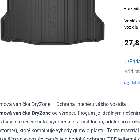
sklad
Vanička
vozidla
27,
Prid
Kód pr
Mát
mová vanička DryZone – Ochrana interiéru vášho vozidla
mová vanička DryZone
od výrobcu Frogum je ideálnym riešením 
žbu v interiéri vozidla. Vyrobená je z kvalitného, odolného a
zdr
stomer), ktorý kombinuje výhody gumy a plastu. Tento materiál j
kajším vplyvom, čo zaručuje dlhodobú ochranu. TPE je šetrný k