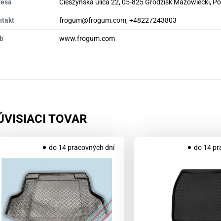
resa
Cieszyńska ulica 22, 05-825 Grodzisk Mazowiecki, P
ntakt
frogum@frogum.com, +48227243803
b
www.frogum.com
ÚVISIACI TOVAR
do 14 pracovných dní
do 14 pr