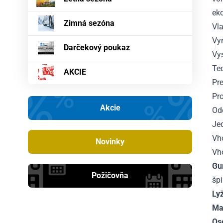
eko
Zimná sezóna
Vla
Vy
Darčekový poukaz
Vy
Te
AKCIE
Pr
Pro
Akcie
Od
Jed
Vho
Novinky
Vh
Gu
Požičovňa
špi
Lyž
Maj
Os