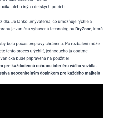
kočíka alebo iných detských potrieb
vozidla. Je ľahko umývateľná, čo umožňuje rýchle a
hranu je vanička vybavená technológiou
DryZone
, ktorá
 aby bola počas prepravy chránená. Po rozbalení môže
ete tento proces urýchliť, jednoducho ju opatrne
 vanička bude pripravená na použitie!
 pre každodennú ochranu interiéru vášho vozidla.
a stáva neoceniteľným doplnkom pre každého majiteľa