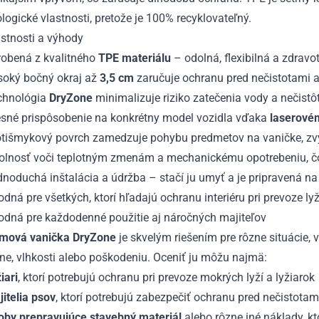
logické vlastnosti, pretože je 100% recyklovateľný.
stnosti a výhody
robená z kvalitného
TPE materiálu
– odolná, flexibilná a zdrav
soký bočný okraj až
3,5 cm
zaručuje ochranu pred nečistotami 
chnológia
DryZone
minimalizuje riziko zatečenia vody a nečistô
esné prispôsobenie na konkrétny model vozidla vďaka
laserové
tišmykový povrch zamedzuje pohybu predmetov na vaničke, zvyšuj
olnosť voči teplotným zmenám a mechanickému opotrebeniu, čo 
noduchá inštalácia a údržba – stačí ju umyť a je pripravená na 
dná pre všetkých, ktorí hľadajú ochranu interiéru pri prevoze ly
odná pre každodenné použitie aj náročných majiteľov
mová vanička DryZone
je skvelým riešením pre rôzne situácie, 
ne, vlhkosti alebo poškodeniu. Oceniť ju môžu najmä:
iari
, ktorí potrebujú ochranu pri prevoze mokrých lyží a lyžiarok
itelia psov
, ktorí potrebujú zabezpečiť ochranu pred nečistot
oby prepravujúce stavebný materiál
alebo rôzne iné náklady, kto