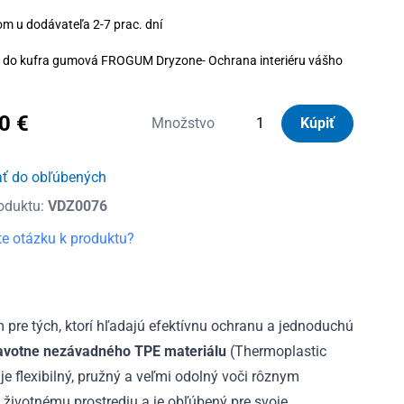
om u dodávateľa 2-7 prac. dní
 do kufra gumová FROGUM Dryzone- Ochrana interiéru vášho
80
€
množstvo
Množstvo
Kúpiť
Vanička
do
ať do obľúbených
kufra
oduktu:
VDZ0076
gumová
Dryzone
e otázku k produktu?
Nissan
X-
Trail
III
pre tých, ktorí hľadajú efektívnu ochranu a jednoduchú
5m,
avotne nezávadného TPE materiálu
(Thermoplastic
po
e flexibilný, pružný a veľmi odolný voči rôznym
facelifte,
 životnému prostrediu a je obľúbený pre svoje
vrchná