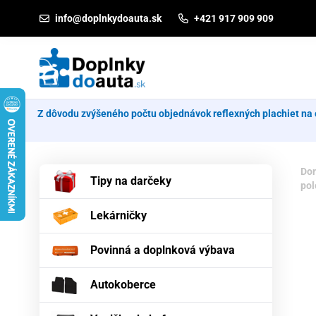
Prejsť na obsah
info@doplnkydoauta.sk
+421 917 909 909
Z dôvodu zvýšeného počtu objednávok reflexných plachiet na 
Do
Tipy na darčeky
pol
Lekárničky
Povinná a doplnková výbava
Autokoberce