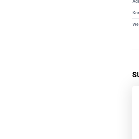
Ad
Ko
We
S