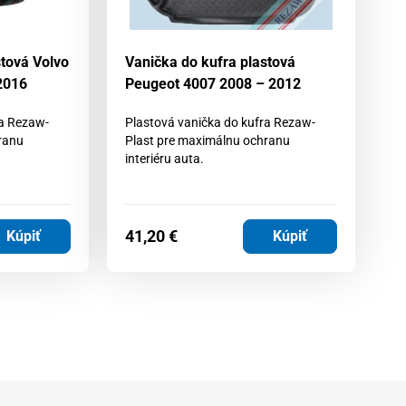
stová Volvo
Vanička do kufra plastová
Va
2016
Peugeot 4007 2008 – 2012
R
2
ra Rezaw-
Plastová vanička do kufra Rezaw-
ranu
Plast pre maximálnu ochranu
Pl
interiéru auta.
Pl
in
41,20
€
2
Kúpiť
Kúpiť