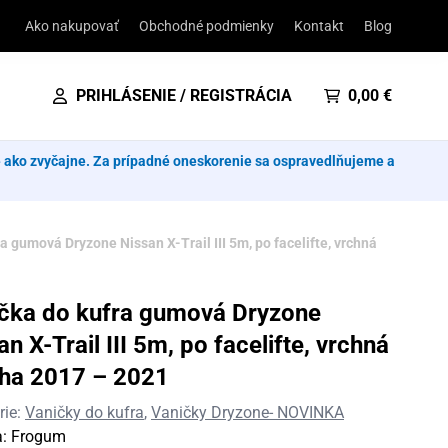
Ako nakupovať
Obchodné podmienky
Kontakt
Blog
PRIHLÁSENIE / REGISTRÁCIA
0,00
€
e ako zvyčajne. Za prípadné oneskorenie sa ospravedlňujeme a
a gumová Dryzone Nissan X-Trail III 5m, po facelifte, vrchná
čka do kufra gumová Dryzone
an X-Trail III 5m, po facelifte, vrchná
ha 2017 – 2021
rie:
Vaničky do kufra
,
Vaničky Dryzone- NOVINKA
a:
Frogum