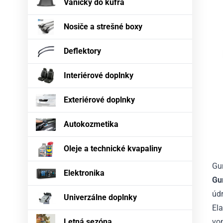
Vaničky do kufra
Nosiče a strešné boxy
Deflektory
Interiérové doplnky
Exteriérové doplnky
Autokozmetika
Oleje a technické kvapaliny
Gu
Elektronika
Gu
údr
Univerzálne doplnky
Ela
Letná sezóna
von