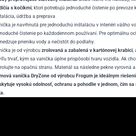
dičia s kočíkmi
, ktorí potrebujú jednoduché čistenie po prevoze 
talácia, údržba a preprava
ička je navrhnutá pre jednoduchú inštaláciu v interiéri vášho 
dnoduché čistenie po každodennom používaní. Pre optimálnu oc
edzuje prieniku vody a nečistôt do podlahy.
nička je od výrobcu
zrolovaná a zabalená v kartónovej krabici
,
íľu trvať, kým sa vanička úplne prispôsobí tvaru vozidla. Ak chc
rolujte na opačnú stranu. Materiál sa následne pekne vyrovná a
mová vanička DryZone od výrobcu Frogum je ideálnym riešením
skytuje vysokú odolnosť, ochranu a pohodlie v jednom, čím s
ta.