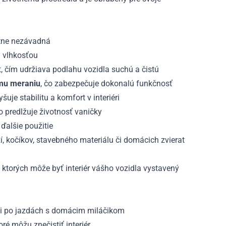
poloha
2017
-
otne nezávadná
2021
a vlhkosťou
t, čím udržiava podlahu vozidla suchú a čistú
mu meraniu
, čo zabezpečuje dokonalú funkčnosť
e stabilitu a komfort v interiéri
predlžuje životnosť vaničky
ďalšie použitie
ží, kočíkov, stavebného materiálu či domácich zvierat
v ktorých môže byť interiér vášho vozidla vystavený
ami po jazdách s domácim miláčikom
ré môžu znečistiť interiér