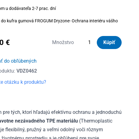
om u dodávateľa 2-7 prac. dní
 do kufra gumová FROGUM Dryzone- Ochrana interiéru vášho
80
€
množstvo
Množstvo
Kúpiť
Vanička
do
ať do obľúbených
kufra
oduktu:
VDZ0462
gumová
Dryzone
e otázku k produktu?
SsangYong
XLV
Crossover
spodná
pre tých, ktorí hľadajú efektívnu ochranu a jednoduchú
poloha
avotne nezávadného TPE materiálu
(Thermoplastic
od
e flexibilný, pružný a veľmi odolný voči rôznym
2016
 životnému prostrediu a je obľúbený pre svoje