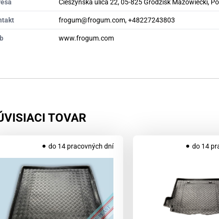
resa
Cieszyńska ulica 22, 05-825 Grodzisk Mazowiecki, P
ntakt
frogum@frogum.com, +48227243803
b
www.frogum.com
ÚVISIACI TOVAR
do 14 pracovných dní
do 14 pr