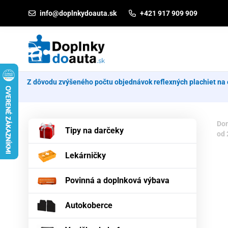
Prejsť na obsah
info@doplnkydoauta.sk
+421 917 909 909
Z dôvodu zvýšeného počtu objednávok reflexných plachiet na 
Do
Tipy na darčeky
od 
Lekárničky
Povinná a doplnková výbava
Autokoberce