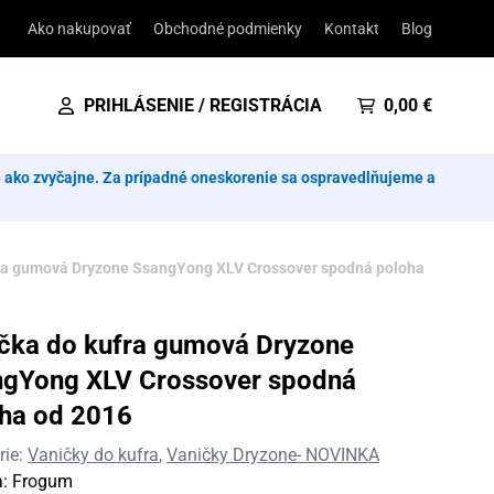
Ako nakupovať
Obchodné podmienky
Kontakt
Blog
PRIHLÁSENIE / REGISTRÁCIA
0,00
€
e ako zvyčajne. Za prípadné oneskorenie sa ospravedlňujeme a
ra gumová Dryzone SsangYong XLV Crossover spodná poloha
čka do kufra gumová Dryzone
gYong XLV Crossover spodná
ha od 2016
rie:
Vaničky do kufra
,
Vaničky Dryzone- NOVINKA
a:
Frogum