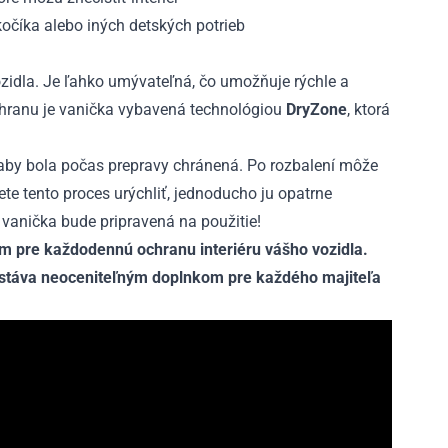
kočíka alebo iných detských potrieb
vozidla. Je ľahko umývateľná, čo umožňuje rýchle a
hranu je vanička vybavená technológiou
DryZone
, ktorá
 aby bola počas prepravy chránená. Po rozbalení môže
ete tento proces urýchliť, jednoducho ju opatrne
 vanička bude pripravená na použitie!
 pre každodennú ochranu interiéru vášho vozidla.
a stáva neoceniteľným doplnkom pre každého majiteľa