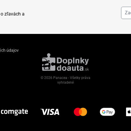
 o zľavách a
ých údajov
© 2026 Panacea - Všetky práva
vyhradené