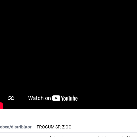
obca/distribútor
FROGUM SP. Z OO