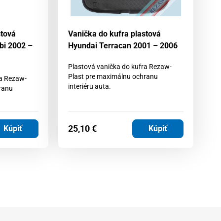
stová
Vanička do kufra plastová
Va
bi 2002 –
Hyundai Terracan 2001 – 2006
Mi
Sp
Plastová vanička do kufra Rezaw-
Plast pre maximálnu ochranu
ra Rezaw-
Pl
interiéru auta.
ranu
Pl
in
25,10
€
4
Kúpiť
Kúpiť