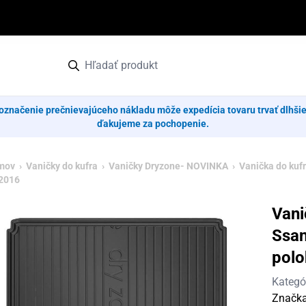
označenie prečnievajúceho nákladu môže expedícia tovaru trvať dlhši
ďakujeme za pochopenie.
mov
›
Vaničky do kufra
›
Vaničky Dryzone- NOVINKA
› Vanička do kuf
2016
Vani
Ssan
polo
Kategó
Značk