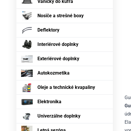
Vaničky do kufra
Nosiče a strešné boxy
Deflektory
Interiérové doplnky
Exteriérové doplnky
Autokozmetika
Oleje a technické kvapaliny
Gu
Elektronika
Gu
údr
Univerzálne doplnky
Ela
Letná sezóna
von