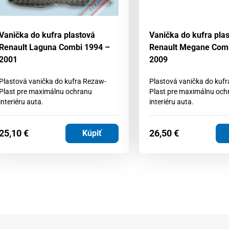
Vanička do kufra plastová
Vanička do kufra pla
Renault Laguna Combi 1994 –
Renault Megane Com
2001
2009
Plastová vanička do kufra Rezaw-
Plastová vanička do kuf
Plast pre maximálnu ochranu
Plast pre maximálnu och
interiéru auta.
interiéru auta.
25,10
€
26,50
€
Kúpiť