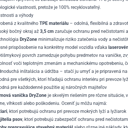
logické vlastnosti, pretože je 100% recyklovateľný.
stnosti a výhody
robená z kvalitného
TPE materiálu
– odolná, flexibilná a zdrav
soký bočný okraj až
3,5 cm
zaručuje ochranu pred nečistotami 
chnológia
DryZone
minimalizuje riziko zatečenia vody a nečistô
esné prispôsobenie na konkrétny model vozidla vďaka
laserové
tišmykový povrch zamedzuje pohybu predmetov na vaničke, zvyšuj
olnosť voči teplotným zmenám a mechanickému opotrebeniu, čo 
noduchá inštalácia a údržba – stačí ju umyť a je pripravená na 
dná pre všetkých, ktorí hľadajú ochranu interiéru pri prevoze ly
odná pre každodenné použitie aj náročných majiteľov
mová vanička DryZone
je skvelým riešením pre rôzne situácie, 
ne, vlhkosti alebo poškodeniu. Oceniť ju môžu najmä:
iari
, ktorí potrebujú ochranu pri prevoze mokrých lyží a lyžiarok
itelia psov
, ktorí potrebujú zabezpečiť ochranu pred nečistot
oby prepravujúce stavebný materiál
alebo rôzne iné náklady, kto