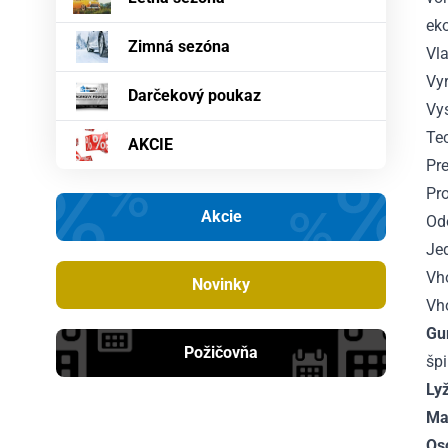
eko
Zimná sezóna
Vla
Vy
Darčekový poukaz
Vy
Te
AKCIE
Pr
Pro
Akcie
Od
Jed
Vho
Novinky
Vh
Gu
Požičovňa
špi
Lyž
Maj
Os