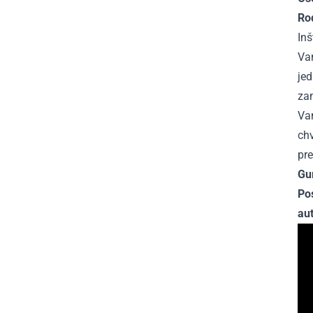
Ro
Inš
Van
je
zam
Va
chv
pre
Gu
Po
au