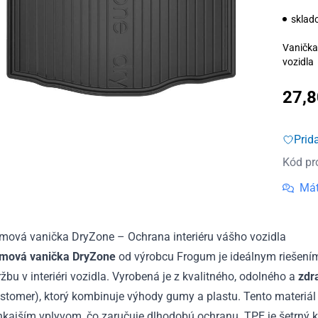
sklad
Vanička
vozidla
27,
Prid
Kód pr
Mát
mová vanička DryZone – Ochrana interiéru vášho vozidla
mová vanička DryZone
od výrobcu Frogum je ideálnym riešením 
žbu v interiéri vozidla. Vyrobená je z kvalitného, odolného a
zdr
stomer), ktorý kombinuje výhody gumy a plastu. Tento materiál j
kajším vplyvom, čo zaručuje dlhodobú ochranu. TPE je šetrný k