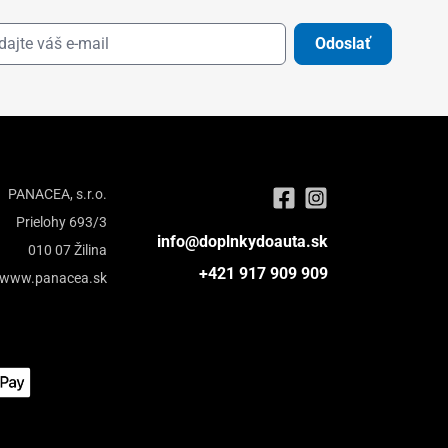
Odoslať
PANACEA, s.r.o.
Prielohy 693/3
info@doplnkydoauta.sk
010 07 Žilina
+421 917 909 909
www.panacea.sk