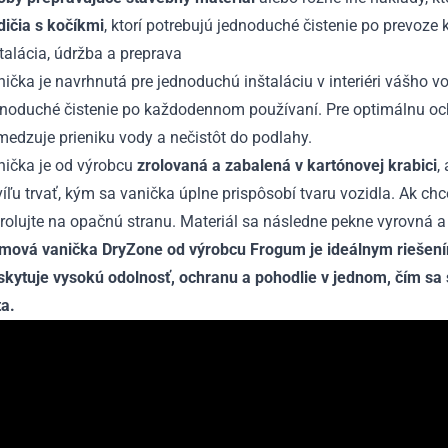
dičia s kočíkmi
, ktorí potrebujú jednoduché čistenie po prevoze 
talácia, údržba a preprava
ička je navrhnutá pre jednoduchú inštaláciu v interiéri vášho 
dnoduché čistenie po každodennom používaní. Pre optimálnu oc
edzuje prieniku vody a nečistôt do podlahy.
nička je od výrobcu
zrolovaná a zabalená v kartónovej krabici
,
íľu trvať, kým sa vanička úplne prispôsobí tvaru vozidla. Ak chc
rolujte na opačnú stranu. Materiál sa následne pekne vyrovná a
mová vanička DryZone od výrobcu Frogum je ideálnym riešením
skytuje vysokú odolnosť, ochranu a pohodlie v jednom, čím s
ta.