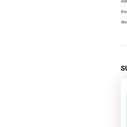
Ad
Ko
We
S