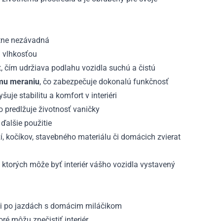
otne nezávadná
a vlhkosťou
t, čím udržiava podlahu vozidla suchú a čistú
mu meraniu
, čo zabezpečuje dokonalú funkčnosť
e stabilitu a komfort v interiéri
predlžuje životnosť vaničky
ďalšie použitie
ží, kočíkov, stavebného materiálu či domácich zvierat
v ktorých môže byť interiér vášho vozidla vystavený
ami po jazdách s domácim miláčikom
ré môžu znečistiť interiér