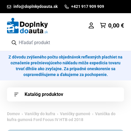
Prejsť na obsah
info@doplnkydoauta.sk
+421 917 909 909
0,00
€
Z dôvodu zvýšeného počtu objednávok reflexných plachiet na
označenie prečnievajúceho nákladu môže expedícia tovaru
trvať dlhšie ako zvyčajne. Za prípadné oneskorenie sa
ospravedlňujeme a ďakujeme za pochopenie.
Katalóg produktov
Domov
›
Vaničky do kufra
›
Vaničky gumové
› Vanička do
kufra gumová Ford Focus IV HTB od 2018