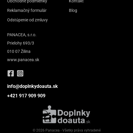
Obchodné podmienky
Kontakt
Reklamačný formulár
Blog
Odstúpenie od zmluvy
PANACEA, s.r.o.
Prielohy 693/3
010 07 Žilina
www.panacea.sk
info@doplnkydoauta.sk
+421 917 909 909
© 2026 Panacea - Všetky práva vyhradené