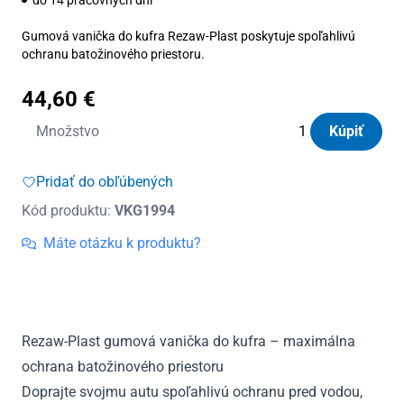
Gumová vanička do kufra Rezaw-Plast poskytuje spoľahlivú
ochranu batožinového priestoru.
44,60
€
množstvo
Množstvo
Kúpiť
Vanička
do
Pridať do obľúbených
kufra
Kód produktu:
VKG1994
gumová
Ford
Máte otázku k produktu?
Focus
IV
HTB
od
Rezaw-Plast gumová vanička do kufra – maximálna
2018
ochrana batožinového priestoru
Doprajte svojmu autu spoľahlivú ochranu pred vodou,