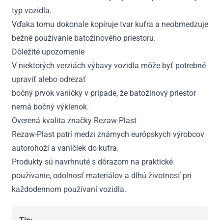
typ vozidla.
Vďaka tomu dokonale kopíruje tvar kufra a neobmedzuje
bežné používanie batožinového priestoru.
Dôležité upozornenie
V niektorých verziách výbavy vozidla môže byť potrebné
upraviť alebo odrezať
bočný prvok vaničky v prípade, že batožinový priestor
nemá bočný výklenok.
Overená kvalita značky Rezaw-Plast
Rezaw-Plast patrí medzi známych európskych výrobcov
autorohoží a vaničiek do kufra.
Produkty sú navrhnuté s dôrazom na praktické
používanie, odolnosť materiálov a dlhú životnosť pri
každodennom používaní vozidla.