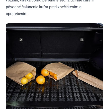
vozidla, vďaka čomu perfektne sedí a účinne chráni
pôvodné čalúnenie kufra pred znečistením a
opotrebením.