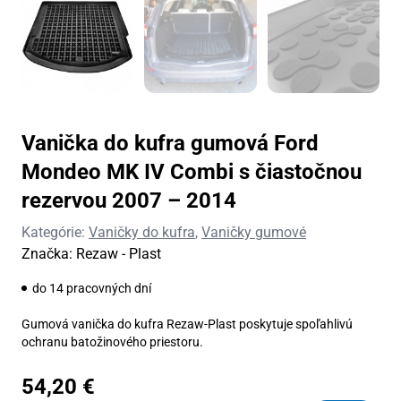
Vanička do kufra gumová Ford
Mondeo MK IV Combi s čiastočnou
rezervou 2007 – 2014
Kategórie:
Vaničky do kufra
,
Vaničky gumové
Značka:
Rezaw - Plast
do 14 pracovných dní
Gumová vanička do kufra Rezaw-Plast poskytuje spoľahlivú
ochranu batožinového priestoru.
54,20
€