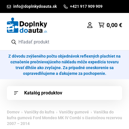
Prejsť na obsah
info@doplnkydoauta.sk
+421 917 909 909
0,00
€
Z dôvodu zvýšeného počtu objednávok reflexných plachiet na
označenie prečnievajúceho nákladu môže expedícia tovaru
trvať dlhšie ako zvyčajne. Za prípadné oneskorenie sa
ospravedlňujeme a ďakujeme za pochopenie.
Katalóg produktov
Domov
›
Vaničky do kufra
›
Vaničky gumové
› Vanička do
kufra gumová Ford Mondeo MK IV Combi s čiastočnou rezervou
2007 – 2014