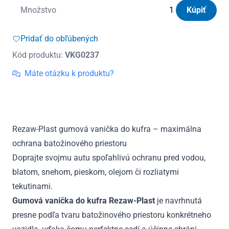
množstvo
Množstvo
Kúpiť
Vanička
do
Pridať do obľúbených
kufra
Kód produktu:
VKG0237
gumová
Ford
Máte otázku k produktu?
Mondeo
MK
IV
Combi
Rezaw-Plast gumová vanička do kufra – maximálna
s
ochrana batožinového priestoru
čiastočnou
rezervou
Doprajte svojmu autu spoľahlivú ochranu pred vodou,
2007
blatom, snehom, pieskom, olejom či rozliatymi
-
tekutinami.
2014
Gumová vanička do kufra Rezaw-Plast
je navrhnutá
presne podľa tvaru batožinového priestoru konkrétneho