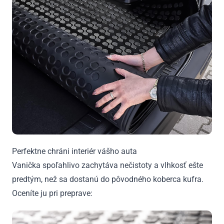
Perfektne chráni interiér vášho auta
Vanička spoľahlivo zachytáva nečistoty a vlhkosť ešte
predtým, než sa dostanú do pôvodného koberca kufra.
Oceníte ju pri preprave: