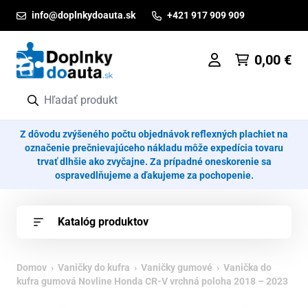
Prejsť na obsah
info@doplnkydoauta.sk
+421 917 909 909
0,00
€
Z dôvodu zvýšeného počtu objednávok reflexných plachiet na
označenie prečnievajúceho nákladu môže expedícia tovaru
trvať dlhšie ako zvyčajne. Za prípadné oneskorenie sa
ospravedlňujeme a ďakujeme za pochopenie.
Katalóg produktov
Domov
›
Vaničky do kufra
›
Vaničky gumové
› Vanička do
kufra gumová Novline Honda CR-V vrchná poloha 2018 – 2023