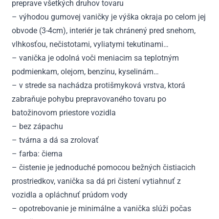
preprave všetkých druhov tovaru
– výhodou gumovej vaničky je výška okraja po celom jej
obvode (3-4cm), interiér je tak chránený pred snehom,
vlhkosťou, nečistotami, vyliatymi tekutinami…
– vanička je odolná voči meniacim sa teplotným
podmienkam, olejom, benzínu, kyselinám…
– v strede sa nachádza protišmyková vrstva, ktorá
zabraňuje pohybu prepravovaného tovaru po
batožinovom priestore vozidla
– bez zápachu
– tvárna a dá sa zrolovať
– farba: čierna
– čistenie je jednoduché pomocou bežných čistiacich
prostriedkov, vanička sa dá pri čistení vytiahnuť z
vozidla a opláchnuť prúdom vody
– opotrebovanie je minimálne a vanička slúži počas