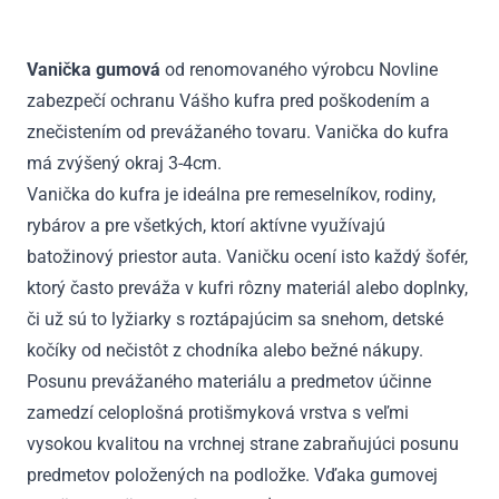
V
vrchná
Vanička gumová
od renomovaného výrobcu Novline
poloha
zabezpečí ochranu Vášho kufra pred poškodením a
2018
-
znečistením od prevážaného tovaru. Vanička do kufra
2023
má zvýšený okraj 3-4cm.
Vanička do kufra je ideálna pre remeselníkov, rodiny,
rybárov a pre všetkých, ktorí aktívne využívajú
batožinový priestor auta. Vaničku ocení isto každý šofér,
ktorý často preváža v kufri rôzny materiál alebo doplnky,
či už sú to lyžiarky s roztápajúcim sa snehom, detské
kočíky od nečistôt z chodníka alebo bežné nákupy.
Posunu prevážaného materiálu a predmetov účinne
zamedzí celoplošná protišmyková vrstva s veľmi
vysokou kvalitou na vrchnej strane zabraňujúci posunu
predmetov položených na podložke. Vďaka gumovej