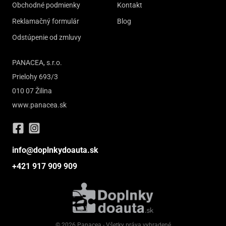
Obchodné podmienky
Kontakt
Reklamačný formulár
Blog
Odstúpenie od zmluvy
PANACEA, s.r.o.
Prielohy 693/3
010 07 Žilina
www.panacea.sk
info@doplnkydoauta.sk
+421 917 909 909
© 2026 Panacea - Všetky práva vyhradené