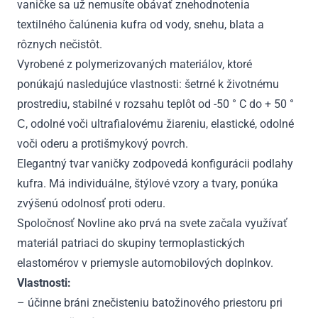
vaničke sa už nemusíte obávať znehodnotenia
textilného čalúnenia kufra od vody, snehu, blata a
rôznych nečistôt.
Vyrobené z polymerizovaných materiálov, ktoré
ponúkajú nasledujúce vlastnosti: šetrné k životnému
prostrediu, stabilné v rozsahu teplôt od -50 ° C do + 50 °
С, odolné voči ultrafialovému žiareniu, elastické, odolné
voči oderu a protišmykový povrch.
Elegantný tvar vaničky zodpovedá konfigurácii podlahy
kufra. Má individuálne, štýlové vzory a tvary, ponúka
zvýšenú odolnosť proti oderu.
Spoločnosť Novline ako prvá na svete začala využívať
materiál patriaci do skupiny termoplastických
elastomérov v priemysle automobilových doplnkov.
Vlastnosti:
– účinne bráni znečisteniu batožinového priestoru pri