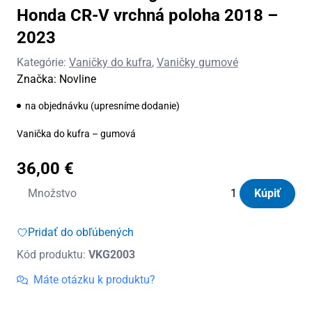
Honda CR-V vrchná poloha 2018 –
2023
Kategórie:
Vaničky do kufra
,
Vaničky gumové
Značka:
Novline
na objednávku (upresníme dodanie)
Vanička do kufra – gumová
36,00
€
množstvo
Množstvo
Kúpiť
Vanička
do
Pridať do obľúbených
kufra
Kód produktu:
VKG2003
gumová
Novline
Máte otázku k produktu?
Honda
CR-