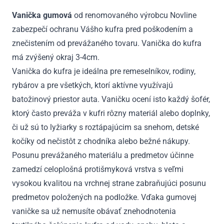
od
Vanička gumová
od renomovaného výrobcu Novline
2009
zabezpečí ochranu Vášho kufra pred poškodením a
znečistením od prevážaného tovaru. Vanička do kufra
má zvýšený okraj 3-4cm.
Vanička do kufra je ideálna pre remeselníkov, rodiny,
rybárov a pre všetkých, ktorí aktívne využívajú
batožinový priestor auta. Vaničku ocení isto každý šofér,
ktorý často preváža v kufri rôzny materiál alebo doplnky,
či už sú to lyžiarky s roztápajúcim sa snehom, detské
kočíky od nečistôt z chodníka alebo bežné nákupy.
Posunu prevážaného materiálu a predmetov účinne
zamedzí celoplošná protišmyková vrstva s veľmi
vysokou kvalitou na vrchnej strane zabraňujúci posunu
predmetov položených na podložke. Vďaka gumovej
vaničke sa už nemusíte obávať znehodnotenia