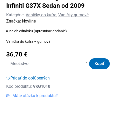
Infiniti G37X Sedan od 2009
Kategórie:
Vaničky do kufra
,
Vaničky gumové
Značka:
Novline
na objednávku (upresníme dodanie)
Vanička do kufra – gumová
36,70
€
množstvo
Množstvo
Kúpiť
Vanička
do
Pridať do obľúbených
kufra
Kód produktu:
VKG1010
gumová
Novline
Máte otázku k produktu?
Infiniti
G37X
Sedan