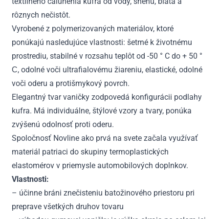
textilného čalúnenia kufra od vody, snehu, blata a
rôznych nečistôt.
Vyrobené z polymerizovaných materiálov, ktoré
ponúkajú nasledujúce vlastnosti: šetrné k životnému
prostrediu, stabilné v rozsahu teplôt od -50 ° C do + 50 °
С, odolné voči ultrafialovému žiareniu, elastické, odolné
voči oderu a protišmykový povrch.
Elegantný tvar vaničky zodpovedá konfigurácii podlahy
kufra. Má individuálne, štýlové vzory a tvary, ponúka
zvýšenú odolnosť proti oderu.
Spoločnosť Novline ako prvá na svete začala využívať
materiál patriaci do skupiny termoplastických
elastomérov v priemysle automobilových doplnkov.
Vlastnosti:
– účinne bráni znečisteniu batožinového priestoru pri
preprave všetkých druhov tovaru