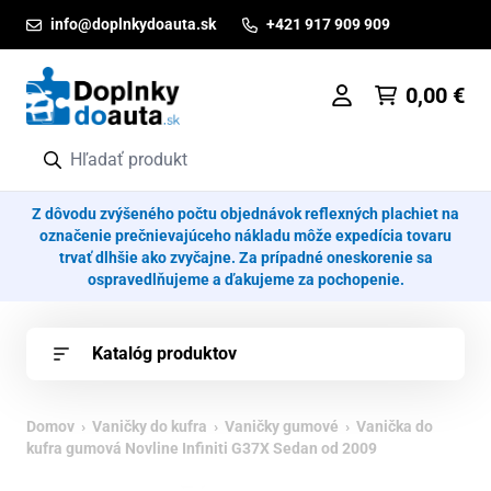
Prejsť na obsah
info@doplnkydoauta.sk
+421 917 909 909
0,00
€
Z dôvodu zvýšeného počtu objednávok reflexných plachiet na
označenie prečnievajúceho nákladu môže expedícia tovaru
trvať dlhšie ako zvyčajne. Za prípadné oneskorenie sa
ospravedlňujeme a ďakujeme za pochopenie.
Katalóg produktov
Domov
›
Vaničky do kufra
›
Vaničky gumové
› Vanička do
kufra gumová Novline Infiniti G37X Sedan od 2009