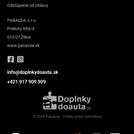
Odstúpenie od zmluvy
PANACEA, s.r.o.
Prielohy 693/3
010 07 Žilina
www.panacea.sk
info@doplnkydoauta.sk
+421 917 909 909
© 2026 Panacea - Všetky práva vyhradené