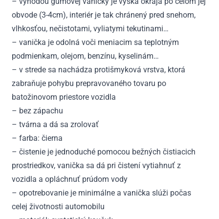
– výhodou gumovej vaničky je výška okraja po celom jej
obvode (3-4cm), interiér je tak chránený pred snehom,
vlhkosťou, nečistotami, vyliatymi tekutinami…
– vanička je odolná voči meniacim sa teplotným
podmienkam, olejom, benzínu, kyselinám…
– v strede sa nachádza protišmyková vrstva, ktorá
zabraňuje pohybu prepravovaného tovaru po
batožinovom priestore vozidla
– bez zápachu
– tvárna a dá sa zrolovať
– farba: čierna
– čistenie je jednoduché pomocou bežných čistiacich
prostriedkov, vanička sa dá pri čistení vytiahnuť z
vozidla a opláchnuť prúdom vody
– opotrebovanie je minimálne a vanička slúži počas
celej životnosti automobilu