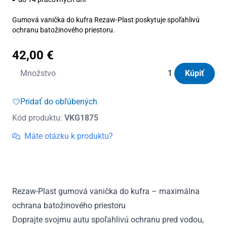
Gumová vanička do kufra Rezaw-Plast poskytuje spoľahlivú
ochranu batožinového priestoru.
42,00
€
množstvo
Množstvo
Kúpiť
Vanička
do
Pridať do obľúbených
kufra
Kód produktu:
VKG1875
gumová
Nissan
Máte otázku k produktu?
Micra
V
K14
od
Rezaw-Plast gumová vanička do kufra – maximálna
2016
ochrana batožinového priestoru
Doprajte svojmu autu spoľahlivú ochranu pred vodou,