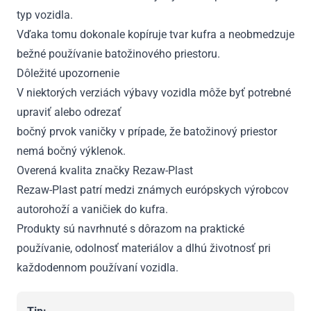
typ vozidla.
Vďaka tomu dokonale kopíruje tvar kufra a neobmedzuje
bežné používanie batožinového priestoru.
Dôležité upozornenie
V niektorých verziách výbavy vozidla môže byť potrebné
upraviť alebo odrezať
bočný prvok vaničky v prípade, že batožinový priestor
nemá bočný výklenok.
Overená kvalita značky Rezaw-Plast
Rezaw-Plast patrí medzi známych európskych výrobcov
autorohoží a vaničiek do kufra.
Produkty sú navrhnuté s dôrazom na praktické
používanie, odolnosť materiálov a dlhú životnosť pri
každodennom používaní vozidla.