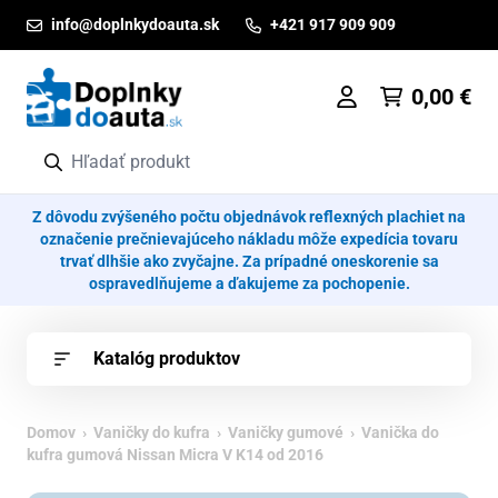
Prejsť na obsah
info@doplnkydoauta.sk
+421 917 909 909
0,00
€
Z dôvodu zvýšeného počtu objednávok reflexných plachiet na
označenie prečnievajúceho nákladu môže expedícia tovaru
trvať dlhšie ako zvyčajne. Za prípadné oneskorenie sa
ospravedlňujeme a ďakujeme za pochopenie.
Katalóg produktov
Domov
›
Vaničky do kufra
›
Vaničky gumové
› Vanička do
kufra gumová Nissan Micra V K14 od 2016