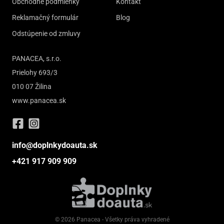
Obchodné podmienky
Kontakt
Reklamačný formulár
Blog
Odstúpenie od zmluvy
PANACEA, s.r.o.
Prielohy 693/3
010 07 Žilina
www.panacea.sk
info@doplnkydoauta.sk
+421 917 909 909
© 2026 Panacea - Všetky práva vyhradené