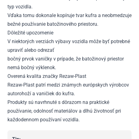
typ vozidla.
Vďaka tomu dokonale kopíruje tvar kufra a neobmedzuje
bežné používanie batožinového priestoru.
Dôležité upozornenie
V niektorých verziách výbavy vozidla môže byť potrebné
upraviť alebo odrezať
bočný prvok vaničky v prípade, že batožinový priestor
nemá bočný výklenok.
Overená kvalita značky Rezaw-Plast
Rezaw-Plast patrí medzi známych európskych výrobcov
autorohoží a vaničiek do kufra.
Produkty sú navrhnuté s dôrazom na praktické
používanie, odolnosť materiálov a dlhú životnosť pri
každodennom používaní vozidla.