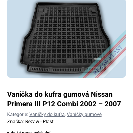
Vanička do kufra gumová Nissan
Primera III P12 Combi 2002 – 2007
Kategórie:
Vaničky do kufra
,
Vaničky gumové
Značka:
Rezaw - Plast
do 14 pracovných dní