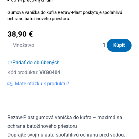
Gumová vanička do kufra Rezaw-Plast poskytuje spoľahlivú
ochranu batožinového priestoru.
38,90
€
množstvo
Množstvo
Kúpiť
Vanička
do
Pridať do obľúbených
kufra
Kód produktu:
VKG0404
gumová
Nissan
Máte otázku k produktu?
Primera
III
P12
Combi
Rezaw-Plast gumová vanička do kufra – maximálna
2002
ochrana batožinového priestoru
-
2007
Doprajte svojmu autu spoľahlivú ochranu pred vodou,