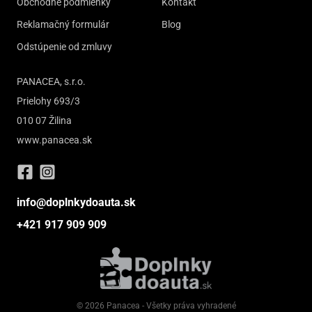
Obchodné podmienky
Kontakt
Reklamačný formulár
Blog
Odstúpenie od zmluvy
PANACEA, s.r.o.
Prielohy 693/3
010 07 Žilina
www.panacea.sk
info@doplnkydoauta.sk
+421 917 909 909
© 2026 Panacea - Všetky práva vyhradené