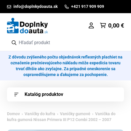
Prejsť na obsah
info@doplnkydoauta.sk
+421 917 909 909
0,00
€
Z dôvodu zvýšeného počtu objednávok reflexných plachiet na
označenie prečnievajúceho nákladu môže expedícia tovaru
trvať dlhšie ako zvyčajne. Za prípadné oneskorenie sa
ospravedlňujeme a ďakujeme za pochopenie.
Katalóg produktov
Domov
›
Vaničky do kufra
›
Vaničky gumové
› Vanička do
kufra gumová Nissan Primera III P12 Combi 2002 – 2007