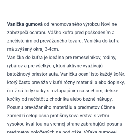
Altea
XL,
Freetrack
Vanička gumová
od renomovaného výrobcu Novline
vrchná
zabezpečí ochranu Vášho kufra pred poškodením a
poloha
2007
znečistením od prevážaného tovaru. Vanička do kufra
-
má zvýšený okraj 3-4cm.
2015
Vanička do kufra je ideálna pre remeselníkov, rodiny,
rybárov a pre všetkých, ktorí aktívne využívajú
batožinový priestor auta. Vaničku ocení isto každý šofér,
ktorý často preváža v kufri rôzny materiál alebo doplnky,
či už sú to lyžiarky s roztápajúcim sa snehom, detské
kočíky od nečistôt z chodníka alebo bežné nákupy.
Posunu prevážaného materiálu a predmetov účinne
zamedzí celoplošná protišmyková vrstva s veľmi
vysokou kvalitou na vrchnej strane zabraňujúci posunu
predmetov položených na podložke. Vďaka gumovej