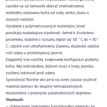
vaničke sa už nemusíte obávať znehodnotenia
textilného čalúnenia kufra od vody, snehu, blata a
rôznych nečistôt.
Vyrobené z polymerizovaných materiálov, ktoré
ponúkajú nasledujúce vlastnosti: šetrné k životnému
prostrediu, stabilné v rozsahu teplôt od -50 ° C do + 50 °
С, odolné voči ultrafialovému žiareniu, elastické, odolné
voči oderu a protišmykový povrch.
Elegantný tvar vaničky zodpovedá konfigurácii podlahy
kufra. Má individuálne, štýlové vzory a tvary, ponúka
zvýšenú odolnosť proti oderu.
Spoločnosť Novline ako prvá na svete začala využívať
materiál patriaci do skupiny termoplastických
elastomérov v priemysle automobilových doplnkov.
Vlastnosti:
– účinne bráni znečisteniu batožinového priestoru pri