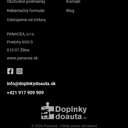
Obchodné podmienky
Kontakt
Reklamačný formulár
Blog
Odstúpenie od zmluvy
PANACEA, s.r.o.
Prielohy 693/3
010 07 Žilina
www.panacea.sk
info@doplnkydoauta.sk
+421 917 909 909
© 2026 Panacea - Všetky práva vyhradené