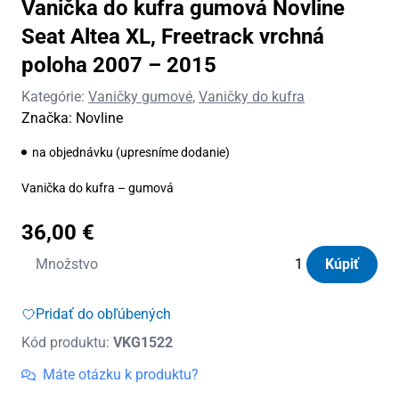
Vanička do kufra gumová Novline
Seat Altea XL, Freetrack vrchná
poloha 2007 – 2015
Kategórie:
Vaničky gumové
,
Vaničky do kufra
Značka:
Novline
na objednávku (upresníme dodanie)
Vanička do kufra – gumová
36,00
€
množstvo
Množstvo
Kúpiť
Vanička
do
Pridať do obľúbených
kufra
Kód produktu:
VKG1522
gumová
Novline
Máte otázku k produktu?
Seat