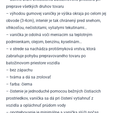
preprave všetkých druhov tovaru
– výhodou gumovej vaničky je výška okraja po celom jej
obvode (3-4cm), interiér je tak chránený pred snehom,
vlhkosťou, nečistotami, vyliatymi tekutinami…
– vanička je odolná voči meniacim sa teplotným
podmienkam, olejom, benzínu, kyselinám…
– v strede sa nachádza protišmyková vrstva, ktorá
zabraňuje pohybu prepravovaného tovaru po
batožinovom priestore vozidla
– bez zápachu
– tvárna a dá sa zrolovať
– farba: čierna
– čistenie je jednoduché pomocou bežných čistiacich
prostriedkov, vanička sa dá pri čistení vytiahnuť z
vozidla a opláchnuť prúdom vody
– opotrebovanie je minimálne a vanička slúži počas