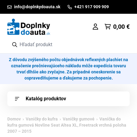
Prejsť na obsah
info@doplnkydoauta.sk
+421 917 909 909
0,00
€
Z dôvodu zvýšeného počtu objednávok reflexných plachiet na
označenie prečnievajúceho nákladu môže expedícia tovaru
trvať dlhšie ako zvyčajne. Za prípadné oneskorenie sa
ospravedlňujeme a ďakujeme za pochopenie.
Katalóg produktov
Domov
›
Vaničky do kufra
›
Vaničky gumové
› Vanička do
kufra gumová Novline Seat Altea XL, Freetrack vrchná poloha
2007 – 2015