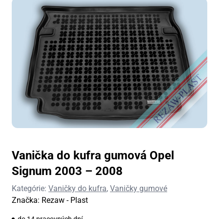
Vanička do kufra gumová Opel
Signum 2003 – 2008
Kategórie:
Vaničky do kufra
,
Vaničky gumové
Značka:
Rezaw - Plast
do 14 pracovných dní