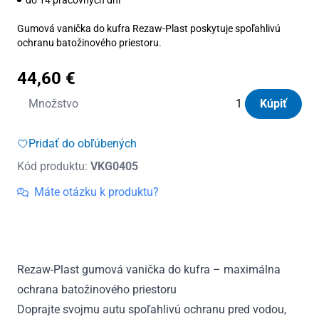
Gumová vanička do kufra Rezaw-Plast poskytuje spoľahlivú
ochranu batožinového priestoru.
44,60
€
množstvo
Množstvo
Kúpiť
Vanička
do
Pridať do obľúbených
kufra
Kód produktu:
VKG0405
gumová
Opel
Máte otázku k produktu?
Signum
2003
-
2008
Rezaw-Plast gumová vanička do kufra – maximálna
ochrana batožinového priestoru
Doprajte svojmu autu spoľahlivú ochranu pred vodou,