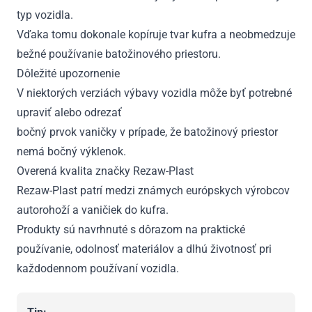
typ vozidla.
Vďaka tomu dokonale kopíruje tvar kufra a neobmedzuje
bežné používanie batožinového priestoru.
Dôležité upozornenie
V niektorých verziách výbavy vozidla môže byť potrebné
upraviť alebo odrezať
bočný prvok vaničky v prípade, že batožinový priestor
nemá bočný výklenok.
Overená kvalita značky Rezaw-Plast
Rezaw-Plast patrí medzi známych európskych výrobcov
autorohoží a vaničiek do kufra.
Produkty sú navrhnuté s dôrazom na praktické
používanie, odolnosť materiálov a dlhú životnosť pri
každodennom používaní vozidla.