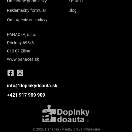
Obchodné podmienky
Kontakt
Reklamačný formulár
Blog
Odstúpenie od zmluvy
PANACEA, s.r.o.
Prielohy 693/3
010 07 Žilina
www.panacea.sk
info@doplnkydoauta.sk
+421 917 909 909
© 2026 Panacea - Všetky práva vyhradené