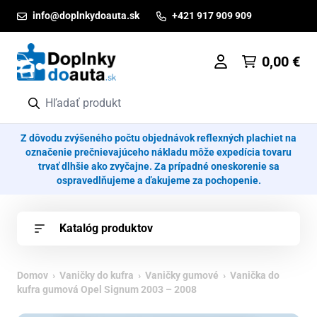
Prejsť na obsah
info@doplnkydoauta.sk
+421 917 909 909
0,00
€
Z dôvodu zvýšeného počtu objednávok reflexných plachiet na
označenie prečnievajúceho nákladu môže expedícia tovaru
trvať dlhšie ako zvyčajne. Za prípadné oneskorenie sa
ospravedlňujeme a ďakujeme za pochopenie.
Katalóg produktov
Domov
›
Vaničky do kufra
›
Vaničky gumové
› Vanička do
kufra gumová Opel Signum 2003 – 2008