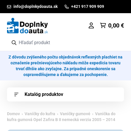
Prejsť na obsah
info@doplnkydoauta.sk
+421 917 909 909
0,00
€
Z dôvodu zvýšeného počtu objednávok reflexných plachiet na
označenie prečnievajúceho nákladu môže expedícia tovaru
trvať dlhšie ako zvyčajne. Za prípadné oneskorenie sa
ospravedlňujeme a ďakujeme za pochopenie.
Katalóg produktov
Domov
›
Vaničky do kufra
›
Vaničky gumové
› Vanička do
kufra gumová Opel Zafira B II nemecká verzia 2005 – 2014