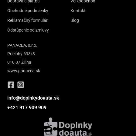
Doprava a platba
Veľkoobchod
Obchodné podmienky
Kontakt
Reklamačný formulár
Blog
Odstúpenie od zmluvy
PANACEA, s.r.o.
Prielohy 693/3
010 07 Žilina
www.panacea.sk
info@doplnkydoauta.sk
+421 917 909 909