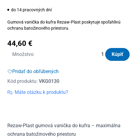
do 14 pracovných dní
Gumová vanička do kufra Rezaw-Plast poskytuje spoľahlivú
ochranu batožinového priestoru.
44,60
€
množstvo
Množstvo
Kúpiť
Vanička
do
Pridať do obľúbených
kufra
Kód produktu:
VKG0130
gumová
Opel
Máte otázku k produktu?
Zafira
B
II
nemecká
Rezaw-Plast gumová vanička do kufra – maximálna
verzia
ochrana batožinového priestoru
2005