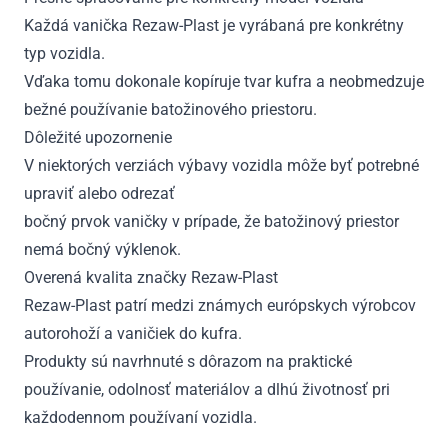
Každá vanička Rezaw-Plast je vyrábaná pre konkrétny
typ vozidla.
Vďaka tomu dokonale kopíruje tvar kufra a neobmedzuje
bežné používanie batožinového priestoru.
Dôležité upozornenie
V niektorých verziách výbavy vozidla môže byť potrebné
upraviť alebo odrezať
bočný prvok vaničky v prípade, že batožinový priestor
nemá bočný výklenok.
Overená kvalita značky Rezaw-Plast
Rezaw-Plast patrí medzi známych európskych výrobcov
autorohoží a vaničiek do kufra.
Produkty sú navrhnuté s dôrazom na praktické
používanie, odolnosť materiálov a dlhú životnosť pri
každodennom používaní vozidla.