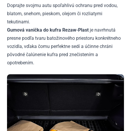
-
Doprajte svojmu autu spoľahlivú ochranu pred vodou,
2014
blatom, snehom, pieskom, olejom či rozliatymi
tekutinami.
Gumová vanička do kufra Rezaw-Plast
je navrhnutá
presne podľa tvaru batožinového priestoru konkrétneho
vozidla, vďaka čomu perfektne sedí a účinne chráni
pôvodné čalúnenie kufra pred znečistením a
opotrebením.