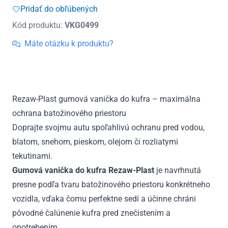
307
Pridať do obľúbených
Combi
Kód produktu:
VKG0499
2001
-
Máte otázku k produktu?
2011
Rezaw-Plast gumová vanička do kufra – maximálna
ochrana batožinového priestoru
Doprajte svojmu autu spoľahlivú ochranu pred vodou,
blatom, snehom, pieskom, olejom či rozliatymi
tekutinami.
Gumová vanička do kufra Rezaw-Plast
je navrhnutá
presne podľa tvaru batožinového priestoru konkrétneho
vozidla, vďaka čomu perfektne sedí a účinne chráni
pôvodné čalúnenie kufra pred znečistením a
opotrebením.