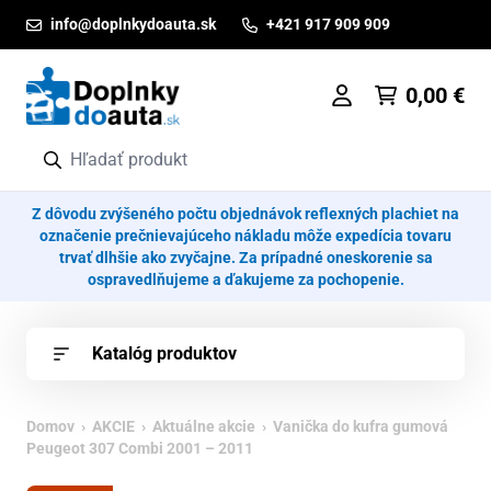
Prejsť na obsah
info@doplnkydoauta.sk
+421 917 909 909
0,00
€
Z dôvodu zvýšeného počtu objednávok reflexných plachiet na
označenie prečnievajúceho nákladu môže expedícia tovaru
trvať dlhšie ako zvyčajne. Za prípadné oneskorenie sa
ospravedlňujeme a ďakujeme za pochopenie.
Katalóg produktov
Domov
›
AKCIE
›
Aktuálne akcie
› Vanička do kufra gumová
Peugeot 307 Combi 2001 – 2011