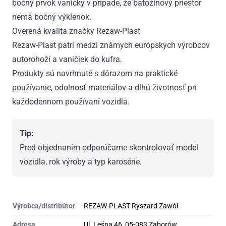
bočný prvok vaničky v prípade, že batožinový priestor
nemá bočný výklenok.
Overená kvalita značky Rezaw-Plast
Rezaw-Plast patrí medzi známych európskych výrobcov
autorohoží a vaničiek do kufra.
Produkty sú navrhnuté s dôrazom na praktické
používanie, odolnosť materiálov a dlhú životnosť pri
každodennom používaní vozidla.
Tip:
Pred objednaním odporúčame skontrolovať model
vozidla, rok výroby a typ karosérie.
Výrobca/distribútor
REZAW-PLAST Ryszard Zawół
Adresa
Ul. Leśna 46, 05-083 Zaborów