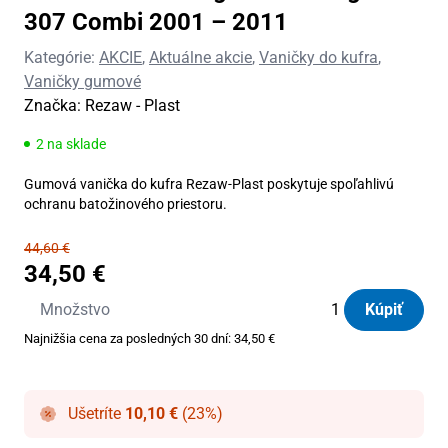
307 Combi 2001 – 2011
Kategórie:
AKCIE
,
Aktuálne akcie
,
Vaničky do kufra
,
Vaničky gumové
Značka:
Rezaw - Plast
2 na sklade
Gumová vanička do kufra Rezaw-Plast poskytuje spoľahlivú
ochranu batožinového priestoru.
44,60
€
34,50
€
množstvo
Množstvo
Kúpiť
Vanička
Najnižšia cena za posledných 30 dní:
34,50
€
do
kufra
gumová
Ušetríte
10,10
€
(23%)
Peugeot