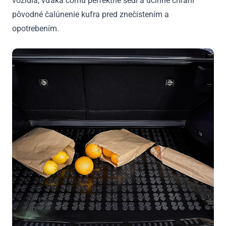
vozidla, vďaka čomu perfektne sedí a účinne chráni
pôvodné čalúnenie kufra pred znečistením a
opotrebením.