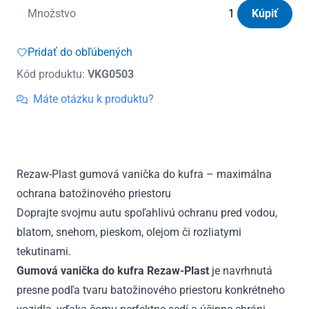
množstvo
Množstvo
Kúpiť
Vanička
do
Pridať do obľúbených
kufra
Kód produktu:
VKG0503
gumová
Renault
Máte otázku k produktu?
Espace
V
5m,
7m(3.
Rezaw-Plast gumová vanička do kufra – maximálna
rad
ochrana batožinového priestoru
sedadiel
sklopený)
Doprajte svojmu autu spoľahlivú ochranu pred vodou,
2014
blatom, snehom, pieskom, olejom či rozliatymi
-
tekutinami.
2022
Gumová vanička do kufra Rezaw-Plast
je navrhnutá
presne podľa tvaru batožinového priestoru konkrétneho