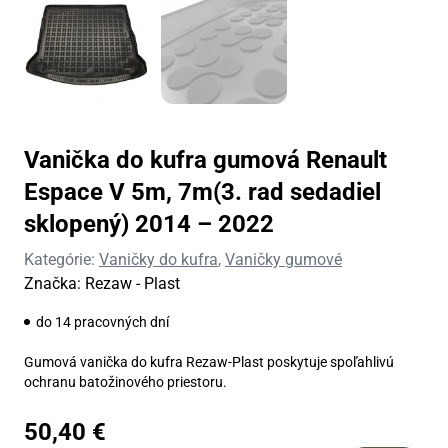
Vanička do kufra gumová Renault
Espace V 5m, 7m(3. rad sedadiel
sklopený) 2014 – 2022
Kategórie:
Vaničky do kufra
,
Vaničky gumové
Značka:
Rezaw - Plast
do 14 pracovných dní
Gumová vanička do kufra Rezaw-Plast poskytuje spoľahlivú
ochranu batožinového priestoru.
50,40
€