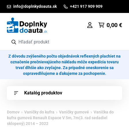
Prejsť na obsah
info@doplnkydoauta.sk
+421 917 909 909
0,00
€
Z dôvodu zvýšeného počtu objednávok reflexných plachiet na
označenie prečnievajúceho nákladu môže expedícia tovaru
trvať dlhšie ako zvyčajne. Za prípadné oneskorenie sa
ospravedlňujeme a ďakujeme za pochopenie.
Katalóg produktov
Domov
›
Vaničky do kufra
›
Vaničky gumové
› Vanička do
kufra gumová Renault Espace V 5m, 7m(3. rad sedadiel
sklopený) 2014 – 2022