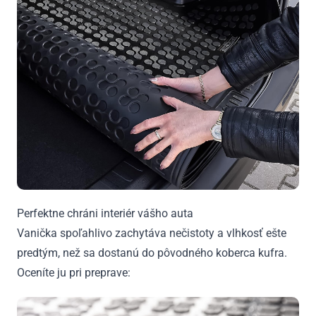
Perfektne chráni interiér vášho auta
Vanička spoľahlivo zachytáva nečistoty a vlhkosť ešte
predtým, než sa dostanú do pôvodného koberca kufra.
Oceníte ju pri preprave: