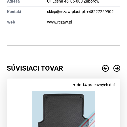
Adresa
Ul. Leśna 46, 05-083 Zaborów
Kontakt
sklep@rezaw-plast.pl, +48227259902
Web
www.rezaw.pl
SÚVISIACI TOVAR
do 14 pracovných dní