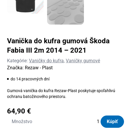
Vanička do kufra gumová Škoda
Fabia III 2m 2014 – 2021
Kategórie:
Vaničky do kufra
,
Vaničky gumové
Značka:
Rezaw - Plast
do 14 pracovných dní
Gumová vanička do kufra Rezaw-Plast poskytuje spoľahlivú
ochranu batožinového priestoru.
64,90
€
množstvo
Množstvo
Kúpiť
Vanička