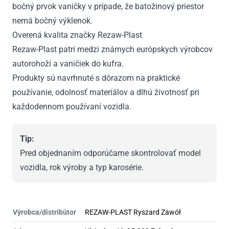
bočný prvok vaničky v prípade, že batožinový priestor
nemá bočný výklenok.
Overená kvalita značky Rezaw-Plast
Rezaw-Plast patrí medzi známych európskych výrobcov
autorohoží a vaničiek do kufra.
Produkty sú navrhnuté s dôrazom na praktické
používanie, odolnosť materiálov a dlhú životnosť pri
každodennom používaní vozidla.
Tip:
Pred objednaním odporúčame skontrolovať model
vozidla, rok výroby a typ karosérie.
Výrobca/distribútor
REZAW-PLAST Ryszard Zawół