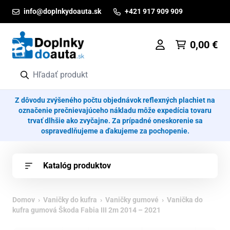
Prejsť na obsah
info@doplnkydoauta.sk
+421 917 909 909
0,00
€
Z dôvodu zvýšeného počtu objednávok reflexných plachiet na
označenie prečnievajúceho nákladu môže expedícia tovaru
trvať dlhšie ako zvyčajne. Za prípadné oneskorenie sa
ospravedlňujeme a ďakujeme za pochopenie.
Katalóg produktov
Domov
›
Vaničky do kufra
›
Vaničky gumové
› Vanička do
kufra gumová Škoda Fabia III 2m 2014 – 2021