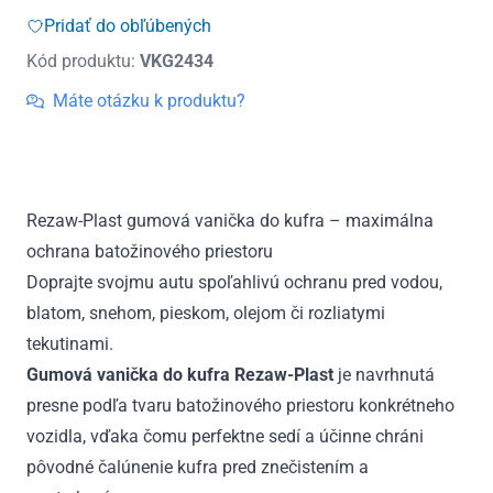
do
Pridať do obľúbených
kufra
Kód produktu:
VKG2434
gumová
Škoda
Máte otázku k produktu?
Fabia
III
2m
2014
Rezaw-Plast gumová vanička do kufra – maximálna
-
ochrana batožinového priestoru
2021
Doprajte svojmu autu spoľahlivú ochranu pred vodou,
blatom, snehom, pieskom, olejom či rozliatymi
tekutinami.
Gumová vanička do kufra Rezaw-Plast
je navrhnutá
presne podľa tvaru batožinového priestoru konkrétneho
vozidla, vďaka čomu perfektne sedí a účinne chráni
pôvodné čalúnenie kufra pred znečistením a