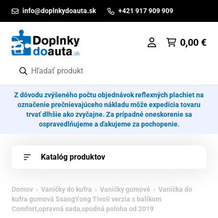
Prejsť na obsah
info@doplnkydoauta.sk
+421 917 909 909
0,00
€
Z dôvodu zvýšeného počtu objednávok reflexných plachiet na
označenie prečnievajúceho nákladu môže expedícia tovaru
trvať dlhšie ako zvyčajne. Za prípadné oneskorenie sa
ospravedlňujeme a ďakujeme za pochopenie.
Katalóg produktov
Domov
›
Vaničky do kufra
›
Vaničky gumové
› Vanička do
kufra gumová SsangYong Tivoli verzia s balíkom
Comfort,opravná sada,spodná poloha od 2019