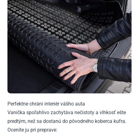
Perfektne chráni interiér vášho auta
Vanička spoľahlivo zachytáva nečistoty a vlhkosť ešte
predtým, než sa dostanú do pôvodného koberca kufra.
Oceníte ju pri preprave: