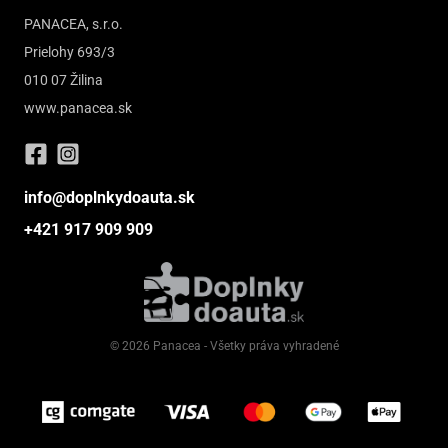
PANACEA, s.r.o.
Prielohy 693/3
010 07 Žilina
www.panacea.sk
info@doplnkydoauta.sk
+421 917 909 909
© 2026 Panacea - Všetky práva vyhradené