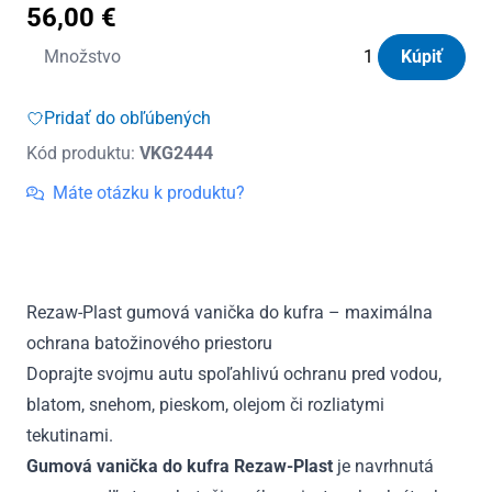
56,00
€
množstvo
Množstvo
Kúpiť
Vanička
do
Pridať do obľúbených
kufra
Kód produktu:
VKG2444
gumová
SsangYong
Máte otázku k produktu?
Tivoli
verzia
s
balíkom
Rezaw-Plast gumová vanička do kufra – maximálna
Comfort,opravná
ochrana batožinového priestoru
sada,spodná
poloha
Doprajte svojmu autu spoľahlivú ochranu pred vodou,
od
blatom, snehom, pieskom, olejom či rozliatymi
2019
tekutinami.
Gumová vanička do kufra Rezaw-Plast
je navrhnutá