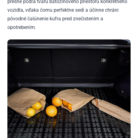
presne podľa tvaru batožinového priestoru konkrétneho
vozidla, vďaka čomu perfektne sedí a účinne chráni
pôvodné čalúnenie kufra pred znečistením a
opotrebením.