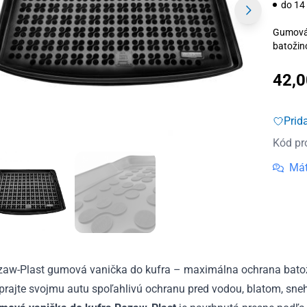
do 14
Gumová 
batožin
42,
Prid
Kód pr
Mát
zaw-Plast gumová vanička do kufra – maximálna ochrana batož
rajte svojmu autu spoľahlivú ochranu pred vodou, blatom, sneh