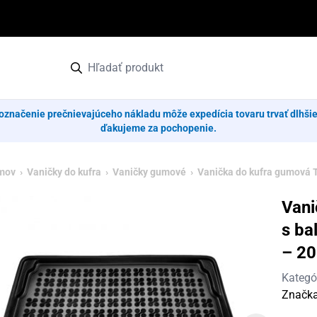
označenie prečnievajúceho nákladu môže expedícia tovaru trvať dlhši
ďakujeme za pochopenie.
mov
›
Vaničky do kufra
›
Vaničky gumové
› Vanička do kufra gumová To
Vani
s ba
– 2
Kategó
Značk