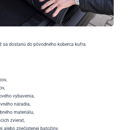
ež sa dostanú do pôvodného koberca kufra.
pov,
ov,
ového vybavenia,
vného náradia,
bného materiálu,
ich zvierat,
j alebo znečistenej batožiny.