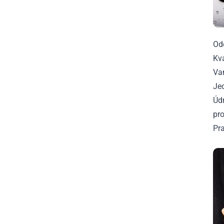
Od
Kv
Van
Je
Údr
pr
Pra