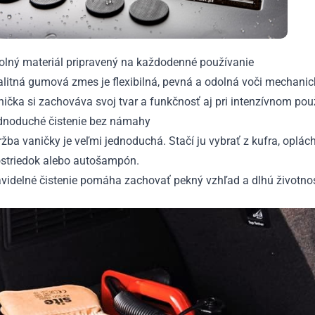
olný materiál pripravený na každodenné používanie
alitná gumová zmes je flexibilná, pevná a odolná voči mechani
ička si zachováva svoj tvar a funkčnosť aj pri intenzívnom po
dnoduché čistenie bez námahy
žba vaničky je veľmi jednoduchá. Stačí ju vybrať z kufra, oplác
ostriedok alebo autošampón.
videlné čistenie pomáha zachovať pekný vzhľad a dlhú životnos