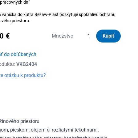
 pracovných dní
vanička do kufra Rezaw-Plast poskytuje spoľahlivú ochranu
ového priestoru.
00
€
množstvo
Množstvo
Kúpiť
Vanička
do
ať do obľúbených
kufra
oduktu:
VKG2404
gumová
Toyota
e otázku k produktu?
Auris
II
s
balíkom
Comfort,
vrchná
inového priestoru
poloha
om, pieskom, olejom či rozliatymi tekutinami.
2012