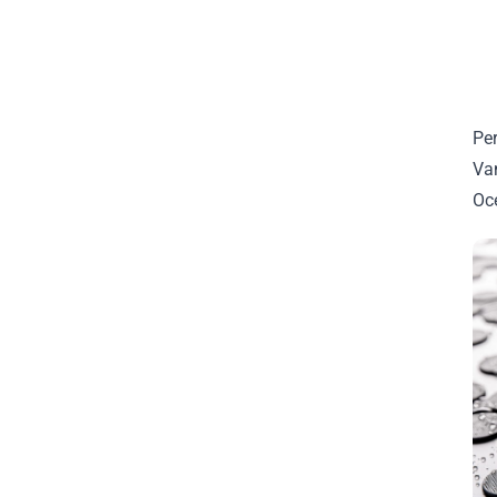
Per
Van
Oce