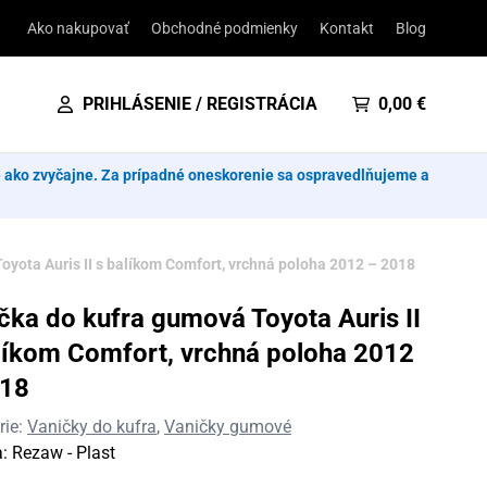
Ako nakupovať
Obchodné podmienky
Kontakt
Blog
PRIHLÁSENIE / REGISTRÁCIA
0,00
€
e ako zvyčajne. Za prípadné oneskorenie sa ospravedlňujeme a
yota Auris II s balíkom Comfort, vrchná poloha 2012 – 2018
čka do kufra gumová Toyota Auris II
líkom Comfort, vrchná poloha 2012
018
rie:
Vaničky do kufra
,
Vaničky gumové
a:
Rezaw - Plast