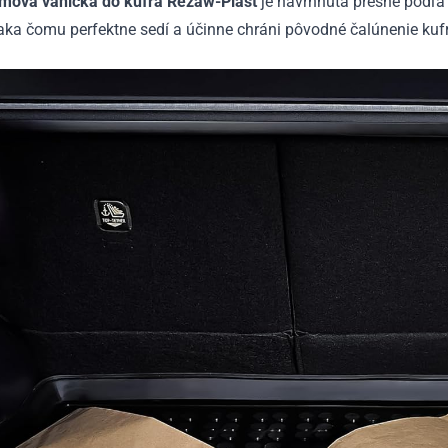
mová vanička do kufra Rezaw-Plast
je navrhnutá presne podľa 
aka čomu perfektne sedí a účinne chráni pôvodné čalúnenie kuf