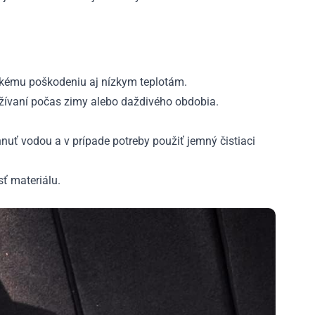
ckému poškodeniu aj nízkym teplotám.
užívaní počas zimy alebo daždivého obdobia.
hnuť vodou a v prípade potreby použiť jemný čistiaci
ť materiálu.