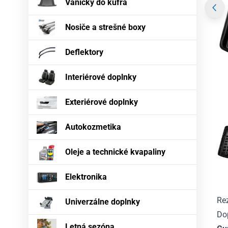
Vaničky do kufra
Nosiče a strešné boxy
Deflektory
Interiérové doplnky
Exteriérové doplnky
Autokozmetika
Oleje a technické kvapaliny
Elektronika
Re
Univerzálne doplnky
Dop
Letná sezóna