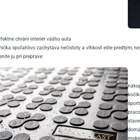
fektne chráni interiér vášho auta
ička spoľahlivo zachytáva nečistoty a vlhkosť ešte predtým, n
níte ju pri preprave:
náku
kočík
šport
praco
stave
domác
mokre