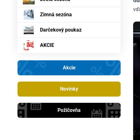
Gu
vď
Zimná sezóna
Darčekový poukaz
AKCIE
Akcie
Novinky
Požičovňa