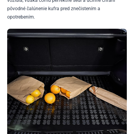
vozidla, vďaka čomu perfektne sedí a účinne chráni
pôvodné čalúnenie kufra pred znečistením a
opotrebením.