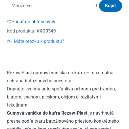
množstvo
Množstvo
Kúpiť
Vanička
do
Pridať do obľúbených
kufra
Kód produktu:
VKG0349
gumová
Toyota
Máte otázku k produktu?
Land
Cruiser
j150
7m(3.
Rezaw-Plast gumová vanička do kufra – maximálna
rad
ochrana batožinového priestoru
sedadiel
sklopený)
Doprajte svojmu autu spoľahlivú ochranu pred vodou,
2014
blatom, snehom, pieskom, olejom či rozliatymi
-
tekutinami.
2024
Gumová vanička do kufra Rezaw-Plast
je navrhnutá
presne podľa tvaru batožinového priestoru konkrétneho