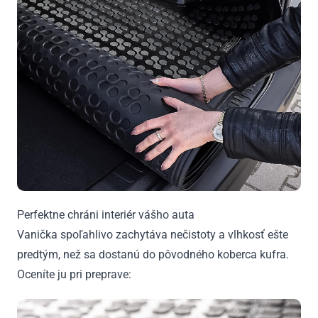
Perfektne chráni interiér vášho auta
Vanička spoľahlivo zachytáva nečistoty a vlhkosť ešte
predtým, než sa dostanú do pôvodného koberca kufra.
Oceníte ju pri preprave: