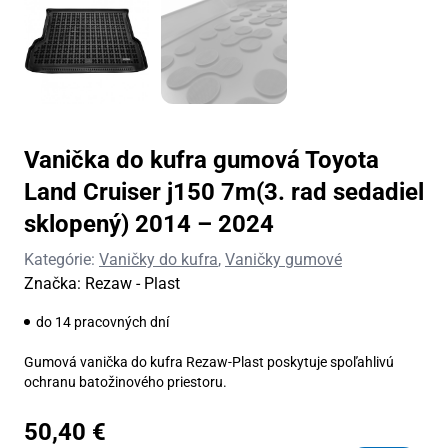
Vanička do kufra gumová Toyota
Land Cruiser j150 7m(3. rad sedadiel
sklopený) 2014 – 2024
Kategórie:
Vaničky do kufra
,
Vaničky gumové
Značka:
Rezaw - Plast
do 14 pracovných dní
Gumová vanička do kufra Rezaw-Plast poskytuje spoľahlivú
ochranu batožinového priestoru.
50,40
€