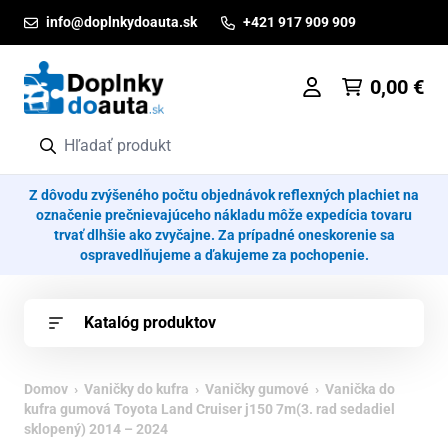
Prejsť na obsah
info@doplnkydoauta.sk
+421 917 909 909
0,00
€
Z dôvodu zvýšeného počtu objednávok reflexných plachiet na
označenie prečnievajúceho nákladu môže expedícia tovaru
trvať dlhšie ako zvyčajne. Za prípadné oneskorenie sa
ospravedlňujeme a ďakujeme za pochopenie.
Katalóg produktov
Domov
›
Vaničky do kufra
›
Vaničky gumové
› Vanička do
kufra gumová Toyota Land Cruiser j150 7m(3. rad sedadiel
sklopený) 2014 – 2024