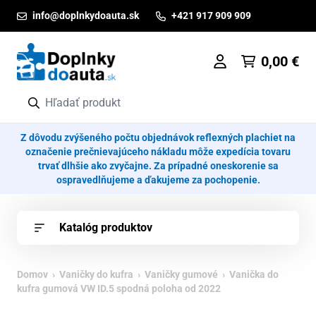
Prejsť na obsah
info@doplnkydoauta.sk
+421 917 909 909
0,00
€
Z dôvodu zvýšeného počtu objednávok reflexných plachiet na
označenie prečnievajúceho nákladu môže expedícia tovaru
trvať dlhšie ako zvyčajne. Za prípadné oneskorenie sa
ospravedlňujeme a ďakujeme za pochopenie.
Katalóg produktov
Domov
›
Vaničky do kufra
›
Vaničky gumové
› Vanička do
kufra gumová VW ID.5 spodná poloha od 2022