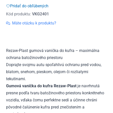
do
Pridať do obľúbených
kufra
Kód produktu:
VKG2401
gumová
VW
Máte otázku k produktu?
ID.5
spodná
poloha
od
Rezaw-Plast gumová vanička do kufra – maximálna
2022
ochrana batožinového priestoru
Doprajte svojmu autu spoľahlivú ochranu pred vodou,
blatom, snehom, pieskom, olejom či rozliatymi
tekutinami.
Gumová vanička do kufra Rezaw-Plast
je navrhnutá
presne podľa tvaru batožinového priestoru konkrétneho
vozidla, vďaka čomu perfektne sedí a účinne chráni
pôvodné čalúnenie kufra pred znečistením a