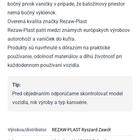
bočný prvok vaničky v prípade, že batožinový priestor
nemá bočný výklenok.
Overená kvalita značky Rezaw-Plast
Rezaw-Plast patrí medzi známych európskych výrobcov
autorohoží a vaničiek do kufra.
Produkty sú navrhnuté s dôrazom na praktické
používanie, odolnosť materiálov a dlhú životnosť pri
každodennom používaní vozidla.
Tip:
Pred objednaním odporúčame skontrolovať model
vozidla, rok výroby a typ karosérie.
Výrobca/distribútor
REZAW-PLAST Ryszard Zawół