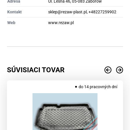
Adresa
Ul. Leśna 46, 05-083 Zaborów
Kontakt
sklep@rezaw-plast.pl, +48227259902
Web
www.rezaw.pl
SÚVISIACI TOVAR
do 14 pracovných dní