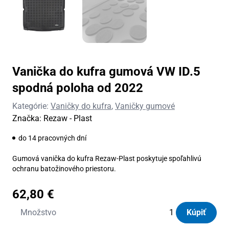
Vanička do kufra gumová VW ID.5
spodná poloha od 2022
Kategórie:
Vaničky do kufra
,
Vaničky gumové
Značka:
Rezaw - Plast
do 14 pracovných dní
Gumová vanička do kufra Rezaw-Plast poskytuje spoľahlivú
ochranu batožinového priestoru.
62,80
€
množstvo
Množstvo
Kúpiť
Vanička