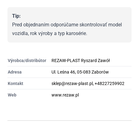
Tip:
Pred objednaním odporúčame skontrolovať model
vozidla, rok výroby a typ karosérie.
Výrobca/distribútor
REZAW-PLAST Ryszard Zawół
Adresa
Ul. Leśna 46, 05-083 Zaborów
Kontakt
sklep@rezaw-plast.pl, +48227259902
Web
www.rezaw.pl