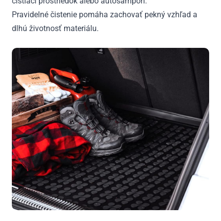
čistiaci prostriedok alebo autošampón.
Pravidelné čistenie pomáha zachovať pekný vzhľad a
dlhú životnosť materiálu.