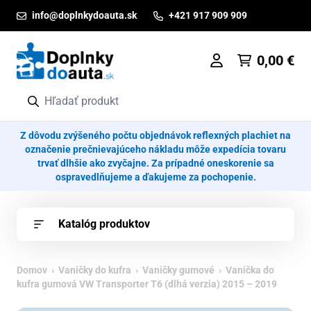
Prejsť na obsah
info@doplnkydoauta.sk
+421 917 909 909
0,00
€
Z dôvodu zvýšeného počtu objednávok reflexných plachiet na
označenie prečnievajúceho nákladu môže expedícia tovaru
trvať dlhšie ako zvyčajne. Za prípadné oneskorenie sa
ospravedlňujeme a ďakujeme za pochopenie.
Katalóg produktov
Domov
›
Vaničky do kufra
›
Vaničky gumové
› Vanička do
kufra gumová VW Transporter T6 (dlhá verzia) 2015 – 2019