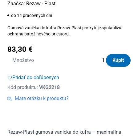
Značka:
Rezaw - Plast
do 14 pracovných dní
Gumová vanička do kufra Rezaw-Plast poskytuje spoľahlivú
ochranu batožinového priestoru.
83,30
€
množstvo
Množstvo
Kúpiť
Vanička
do
Pridať do obľúbených
kufra
Kód produktu:
VKG2218
gumová
VW
Máte otázku k produktu?
Transporter
T6
(dlhá
verzia)
Rezaw-Plast gumová vanička do kufra – maximálna
2015