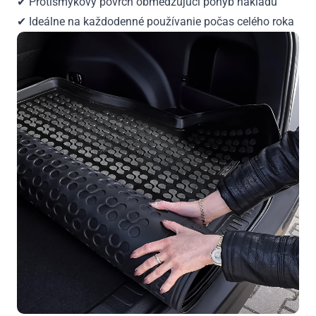
✔ Protišmykový povrch obmedzujúci pohyb nákladu
✔ Ideálne na každodenné používanie počas celého roka