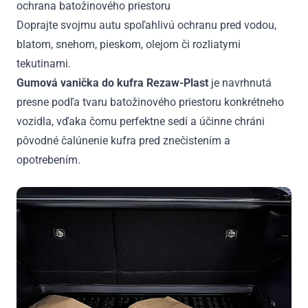
ochrana batožinového priestoru
-
2019
Doprajte svojmu autu spoľahlivú ochranu pred vodou,
blatom, snehom, pieskom, olejom či rozliatymi
tekutinami.
Gumová vanička do kufra Rezaw-Plast
je navrhnutá
presne podľa tvaru batožinového priestoru konkrétneho
vozidla, vďaka čomu perfektne sedí a účinne chráni
pôvodné čalúnenie kufra pred znečistením a
opotrebením.