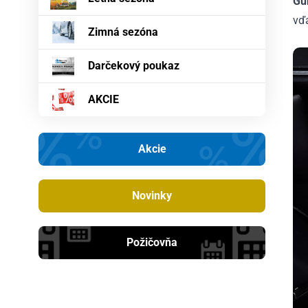
Gu
vď
Zimná sezóna
Darčekový poukaz
AKCIE
Akcie
Novinky
Požičovňa