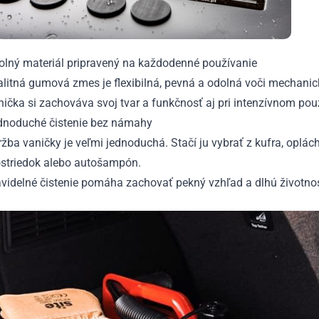
olný materiál pripravený na každodenné používanie
alitná gumová zmes je flexibilná, pevná a odolná voči mechani
ička si zachováva svoj tvar a funkčnosť aj pri intenzívnom po
dnoduché čistenie bez námahy
žba vaničky je veľmi jednoduchá. Stačí ju vybrať z kufra, oplác
ostriedok alebo autošampón.
videlné čistenie pomáha zachovať pekný vzhľad a dlhú životnos