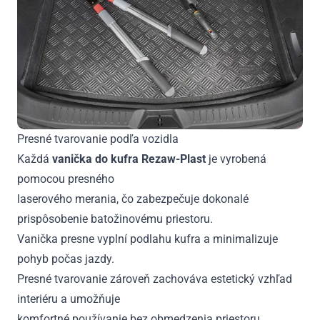
Presné tvarovanie podľa vozidla
Každá
vanička do kufra Rezaw-Plast
je vyrobená
pomocou presného
laserového merania, čo zabezpečuje dokonalé
prispôsobenie batožinovému priestoru.
Vanička presne vyplní podlahu kufra a minimalizuje
pohyb počas jazdy.
Presné tvarovanie zároveň zachováva estetický vzhľad
interiéru a umožňuje
komfortné používanie bez obmedzenia priestoru.