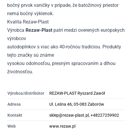
bočný prvok vaničky v prípade, že batožinový priestor
nemá bočný výklenok.
Kvalita Rezaw-Plast
Výrobca
Rezaw-Plast
patrí medzi overených európskych
výrobcov
autodoplnkov s viac ako 40-ročnou tradíciou. Produkty
tejto značky sú známe
vysokou odolnosťou, presným spracovaním a dlhou
životnosťou.
Výrobca/distribútor
REZAW-PLAST Ryszard Zawół
Adresa
Ul. Leśna 46, 05-083 Zaborów
Kontakt
sklep@rezaw-plast.pl, +48227259902
Web
www.rezaw.pl