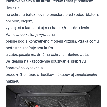
Plastová vanička do kufra Rezaw-Plast
je praktické
riešenie
na ochranu batožinového priestoru pred vodou, blatom,
snehom, olejom,
vyliatymi tekutinami aj mechanickým poškodením.
Vanička do kufra je vyrábaná
presne podľa konkrétneho modelu vozidla, vďaka čomu
perfektne kopíruje tvar kufra
a zabezpečuje maximálnu ochranu interiéru auta.
Je ideálna na každodenné používanie, prepravu
športového vybavenia,
pracovného náradia, kočíkov, nákupov aj znečisteného
nákladu.