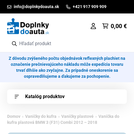
Prejsť na obsah
info@doplnkydoauta.sk
+421 917 909 909
0,00
€
Z dôvodu zvýšeného počtu objednávok reflexných plachiet na
označenie prečnievajúceho nákladu môže expedícia tovaru
trvať dlhšie ako zvyčajne. Za prípadné oneskorenie sa
ospravedlňujeme a ďakujeme za pochopenie.
Katalóg produktov
Domov
›
Vaničky do kufra
›
Vaničky plastové
› Vanička do
kufra plastová BMW 3 (F31) Combi 2012 – 2018