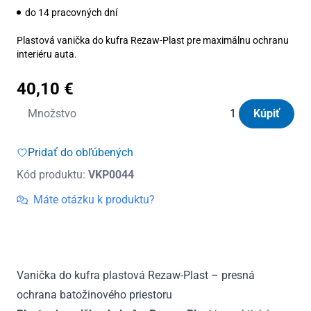
do 14 pracovných dní
Plastová vanička do kufra Rezaw-Plast pre maximálnu ochranu
interiéru auta.
40,10
€
množstvo
Množstvo
Kúpiť
Vanička
do
Pridať do obľúbených
kufra
Kód produktu:
VKP0044
plastová
BMW
Máte otázku k produktu?
3
(F31)
Combi
2012
Vanička do kufra plastová Rezaw-Plast – presná
-
ochrana batožinového priestoru
2018