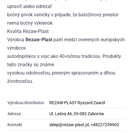
upraviť alebo odrezať
bočný prvok vaničky v prípade, že batožinový priestor
nemá bočný výklenok.
Kvalita Rezaw-Plast
Výrobca
Rezaw-Plast
patrí medzi overených európskych
výrobcov
autodoplnkov s viac ako 40-ročnou tradíciou. Produkty
tejto značky sú známe
vysokou odolnosťou, presným spracovaním a dlhou
životnosťou.
Výrobca/distribútor
REZAW-PLAST Ryszard Zawół
Adresa
Ul. Leśna 46, 05-083 Zaborów
Kontakt
sklep@rezaw-plast.pl, +48227259902