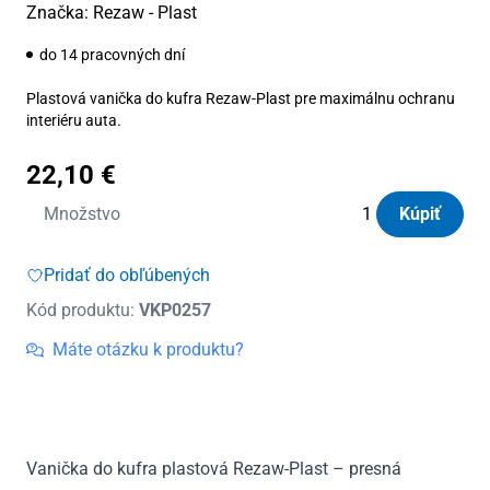
Značka:
Rezaw - Plast
do 14 pracovných dní
Plastová vanička do kufra Rezaw-Plast pre maximálnu ochranu
interiéru auta.
22,10
€
množstvo
Množstvo
Kúpiť
Vanička
do
Pridať do obľúbených
kufra
Kód produktu:
VKP0257
plastová
Chevrolet
Máte otázku k produktu?
Aveo
HTB
vrchná
poloha
Vanička do kufra plastová Rezaw-Plast – presná
2011