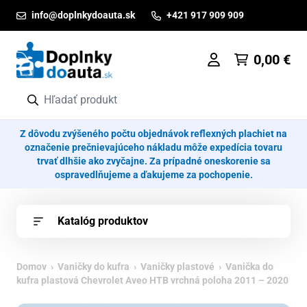
Prejsť na obsah
info@doplnkydoauta.sk
+421 917 909 909
0,00
€
Z dôvodu zvýšeného počtu objednávok reflexných plachiet na
označenie prečnievajúceho nákladu môže expedícia tovaru
trvať dlhšie ako zvyčajne. Za prípadné oneskorenie sa
ospravedlňujeme a ďakujeme za pochopenie.
Katalóg produktov
Domov
›
Vaničky do kufra
›
Vaničky plastové
› Vanička do
kufra plastová Chevrolet Aveo HTB vrchná poloha 2011 – 2020