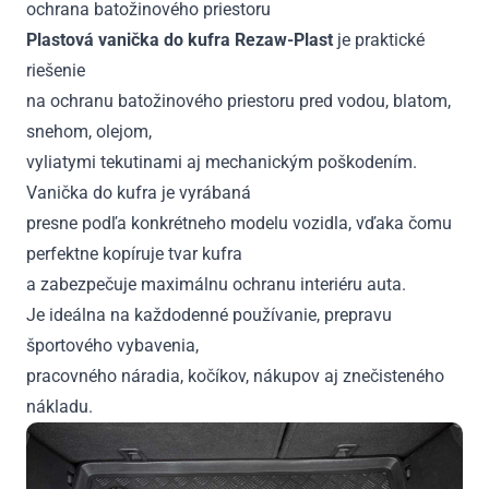
ochrana batožinového priestoru
-
2020
Plastová vanička do kufra Rezaw-Plast
je praktické
riešenie
na ochranu batožinového priestoru pred vodou, blatom,
snehom, olejom,
vyliatymi tekutinami aj mechanickým poškodením.
Vanička do kufra je vyrábaná
presne podľa konkrétneho modelu vozidla, vďaka čomu
perfektne kopíruje tvar kufra
a zabezpečuje maximálnu ochranu interiéru auta.
Je ideálna na každodenné používanie, prepravu
športového vybavenia,
pracovného náradia, kočíkov, nákupov aj znečisteného
nákladu.