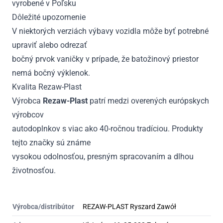
vyrobené v Poľsku
Dôležité upozornenie
V niektorých verziách výbavy vozidla môže byť potrebné
upraviť alebo odrezať
bočný prvok vaničky v prípade, že batožinový priestor
nemá bočný výklenok.
Kvalita Rezaw-Plast
Výrobca
Rezaw-Plast
patrí medzi overených európskych
výrobcov
autodoplnkov s viac ako 40-ročnou tradíciou. Produkty
tejto značky sú známe
vysokou odolnosťou, presným spracovaním a dlhou
životnosťou.
Výrobca/distribútor
REZAW-PLAST Ryszard Zawół