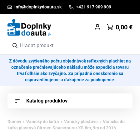
Prejsť na obsah
info@doplnkydoauta.sk
+421 917 909 909
0,00
€
Z dôvodu zvýšeného počtu objednávok reflexných plachiet na
označenie prečnievajúceho nákladu môže expedícia tovaru
trvať dlhšie ako zvyčajne. Za prípadné oneskorenie sa
ospravedlňujeme a ďakujeme za pochopenie.
Katalóg produktov
Domov
›
Vaničky do kufra
›
Vaničky plastové
› Vanička do
kufra plastová Citroen Spacetourer XS 8m, 9m od 2016