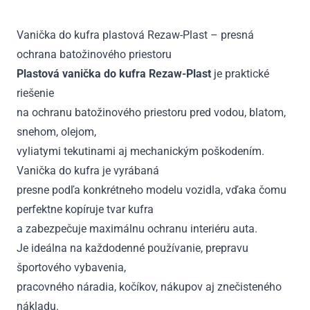
8m,
9m
Vanička do kufra plastová Rezaw-Plast – presná
od
ochrana batožinového priestoru
2016
Plastová vanička do kufra Rezaw-Plast
je praktické
riešenie
na ochranu batožinového priestoru pred vodou, blatom,
snehom, olejom,
vyliatymi tekutinami aj mechanickým poškodením.
Vanička do kufra je vyrábaná
presne podľa konkrétneho modelu vozidla, vďaka čomu
perfektne kopíruje tvar kufra
a zabezpečuje maximálnu ochranu interiéru auta.
Je ideálna na každodenné používanie, prepravu
športového vybavenia,
pracovného náradia, kočíkov, nákupov aj znečisteného
nákladu.