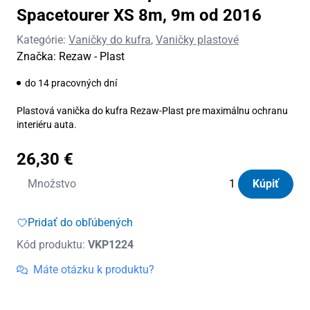
Spacetourer XS 8m, 9m od 2016
Kategórie:
Vaničky do kufra
,
Vaničky plastové
Značka:
Rezaw - Plast
do 14 pracovných dní
Plastová vanička do kufra Rezaw-Plast pre maximálnu ochranu
interiéru auta.
26,30
€
množstvo
Množstvo
Kúpiť
Vanička
do
Pridať do obľúbených
kufra
Kód produktu:
VKP1224
plastová
Citroen
Máte otázku k produktu?
Spacetourer
XS