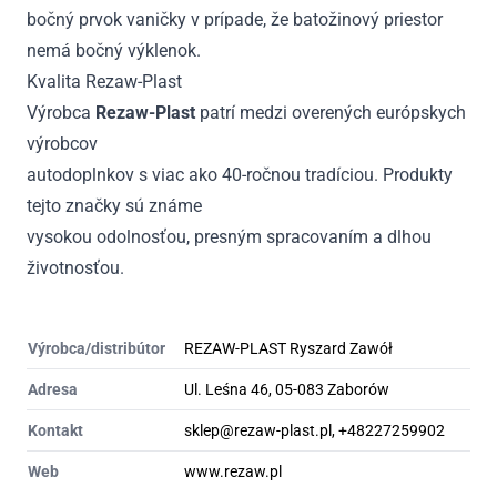
bočný prvok vaničky v prípade, že batožinový priestor
nemá bočný výklenok.
Kvalita Rezaw-Plast
Výrobca
Rezaw-Plast
patrí medzi overených európskych
výrobcov
autodoplnkov s viac ako 40-ročnou tradíciou. Produkty
tejto značky sú známe
vysokou odolnosťou, presným spracovaním a dlhou
životnosťou.
Výrobca/distribútor
REZAW-PLAST Ryszard Zawół
Adresa
Ul. Leśna 46, 05-083 Zaborów
Kontakt
sklep@rezaw-plast.pl, +48227259902
Web
www.rezaw.pl