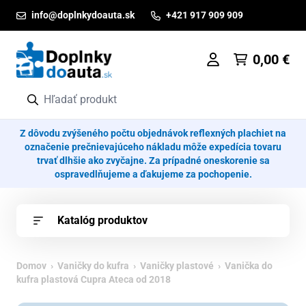
Prejsť na obsah
info@doplnkydoauta.sk
+421 917 909 909
0,00
€
Z dôvodu zvýšeného počtu objednávok reflexných plachiet na
označenie prečnievajúceho nákladu môže expedícia tovaru
trvať dlhšie ako zvyčajne. Za prípadné oneskorenie sa
ospravedlňujeme a ďakujeme za pochopenie.
Katalóg produktov
Domov
›
Vaničky do kufra
›
Vaničky plastové
› Vanička do
kufra plastová Cupra Ateca od 2018