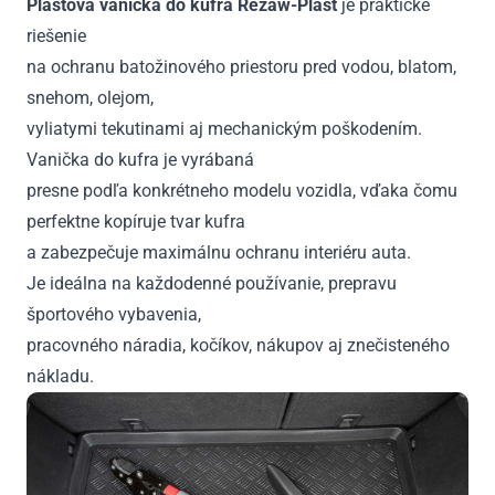
Plastová vanička do kufra Rezaw-Plast
je praktické
riešenie
na ochranu batožinového priestoru pred vodou, blatom,
snehom, olejom,
vyliatymi tekutinami aj mechanickým poškodením.
Vanička do kufra je vyrábaná
presne podľa konkrétneho modelu vozidla, vďaka čomu
perfektne kopíruje tvar kufra
a zabezpečuje maximálnu ochranu interiéru auta.
Je ideálna na každodenné používanie, prepravu
športového vybavenia,
pracovného náradia, kočíkov, nákupov aj znečisteného
nákladu.