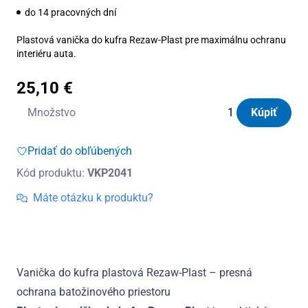
do 14 pracovných dní
Plastová vanička do kufra Rezaw-Plast pre maximálnu ochranu
interiéru auta.
25,10
€
množstvo
Množstvo
Kúpiť
Vanička
do
Pridať do obľúbených
kufra
Kód produktu:
VKP2041
plastová
Cupra
Máte otázku k produktu?
Ateca
od
2018
Vanička do kufra plastová Rezaw-Plast – presná
ochrana batožinového priestoru