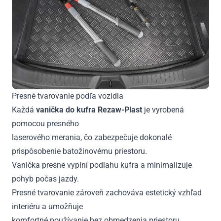
Presné tvarovanie podľa vozidla
Každá
vanička do kufra Rezaw-Plast
je vyrobená
pomocou presného
laserového merania, čo zabezpečuje dokonalé
prispôsobenie batožinovému priestoru.
Vanička presne vyplní podlahu kufra a minimalizuje
pohyb počas jazdy.
Presné tvarovanie zároveň zachováva estetický vzhľad
interiéru a umožňuje
komfortné používanie bez obmedzenia priestoru.