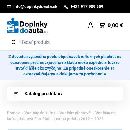
Prejsť na obsah
info@doplnkydoauta.sk
+421 917 909 909
0,00
€
Z dôvodu zvýšeného počtu objednávok reflexných plachiet na
označenie prečnievajúceho nákladu môže expedícia tovaru
trvať dlhšie ako zvyčajne. Za prípadné oneskorenie sa
ospravedlňujeme a ďakujeme za pochopenie.
Katalóg produktov
Domov
›
Vaničky do kufra
›
Vaničky plastové
› Vanička do
kufra plastová Fiat 500L spodná poloha 2012 – 2022