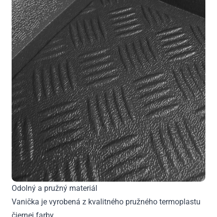
Odolný a pružný materiál
Vanička je vyrobená z kvalitného pružného termoplastu
čiernej farby,