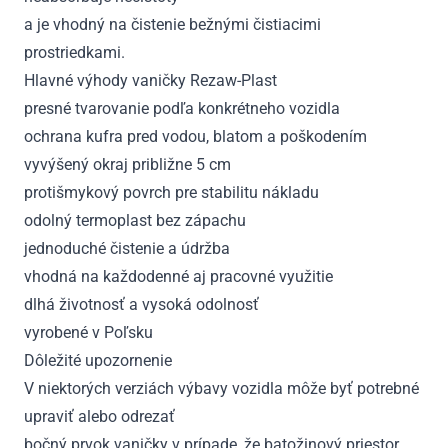
a je vhodný na čistenie bežnými čistiacimi
prostriedkami.
Hlavné výhody vaničky Rezaw-Plast
presné tvarovanie podľa konkrétneho vozidla
ochrana kufra pred vodou, blatom a poškodením
vyvýšený okraj približne 5 cm
protišmykový povrch pre stabilitu nákladu
odolný termoplast bez zápachu
jednoduché čistenie a údržba
vhodná na každodenné aj pracovné využitie
dlhá životnosť a vysoká odolnosť
vyrobené v Poľsku
Dôležité upozornenie
V niektorých verziách výbavy vozidla môže byť potrebné
upraviť alebo odrezať
bočný prvok vaničky v prípade, že batožinový priestor