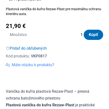
Plastová vanička do kufra Rezaw-Plast pre maximálnu ochranu
interiéru auta.
21,90
€
množstvo
Množstvo
Kúpiť
Vanička
do
Pridať do obľúbených
kufra
Kód produktu:
VKP0817
plastová
Fiat
Máte otázku k produktu?
500L
spodná
poloha
2012
Vanička do kufra plastová Rezaw-Plast – presná
-
ochrana batožinového priestoru
2022
Plastová vanička do kufra Rezaw-Plast
je praktické