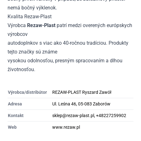
nemá bočný výklenok.
Kvalita Rezaw-Plast
Výrobca
Rezaw-Plast
patrí medzi overených európskych
výrobcov
autodoplnkov s viac ako 40-ročnou tradíciou. Produkty
tejto značky sú známe
vysokou odolnosťou, presným spracovaním a dlhou
životnosťou.
Výrobca/distribútor
REZAW-PLAST Ryszard Zawół
Adresa
Ul. Leśna 46, 05-083 Zaborów
Kontakt
sklep@rezaw-plast.pl, +48227259902
Web
www.rezaw.pl