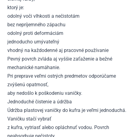
ktorý je:
odolný voči vlhkosti a nečistotám
bez nepríjemného zápachu
odolný proti deformáciám
jednoducho umývateľný
vhodný na každodenné aj pracovné používanie
Pevný povrch zvláda aj vyššie zaťaženie a bežné
mechanické namáhanie.
Pri preprave veľmi ostrých predmetov odporúčame
zvýšenú opatrnosť,
aby nedošlo k poškodeniu vaničky.
Jednoduché čistenie a údržba
Údržba plastovej vaničky do kufra je veľmi jednoduchá.
Vaničku stačí vybrať
z kufra, vytriasť alebo opláchnuť vodou. Povrch
neabsorbuje nečistoty