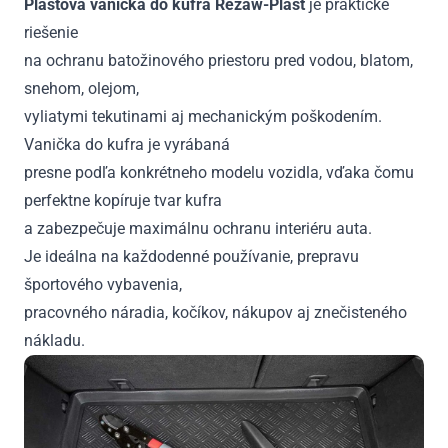
Plastová vanička do kufra Rezaw-Plast
je praktické
riešenie
na ochranu batožinového priestoru pred vodou, blatom,
snehom, olejom,
vyliatymi tekutinami aj mechanickým poškodením.
Vanička do kufra je vyrábaná
presne podľa konkrétneho modelu vozidla, vďaka čomu
perfektne kopíruje tvar kufra
a zabezpečuje maximálnu ochranu interiéru auta.
Je ideálna na každodenné používanie, prepravu
športového vybavenia,
pracovného náradia, kočíkov, nákupov aj znečisteného
nákladu.