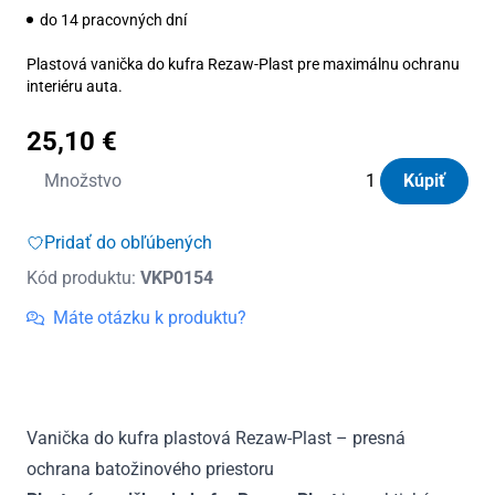
do 14 pracovných dní
Plastová vanička do kufra Rezaw-Plast pre maximálnu ochranu
interiéru auta.
25,10
€
množstvo
Množstvo
Kúpiť
Vanička
do
Pridať do obľúbených
kufra
Kód produktu:
VKP0154
plastová
Fiat
Máte otázku k produktu?
Seicento
van
1998
-
Vanička do kufra plastová Rezaw-Plast – presná
2010
ochrana batožinového priestoru