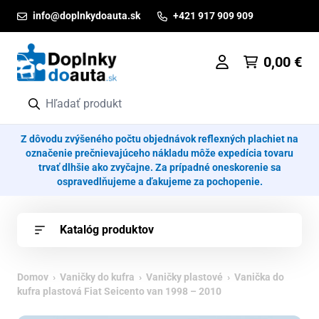
Prejsť na obsah
info@doplnkydoauta.sk
+421 917 909 909
0,00
€
Z dôvodu zvýšeného počtu objednávok reflexných plachiet na
označenie prečnievajúceho nákladu môže expedícia tovaru
trvať dlhšie ako zvyčajne. Za prípadné oneskorenie sa
ospravedlňujeme a ďakujeme za pochopenie.
Katalóg produktov
Domov
›
Vaničky do kufra
›
Vaničky plastové
› Vanička do
kufra plastová Fiat Seicento van 1998 – 2010