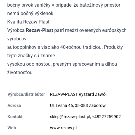
bočný prvok vaničky v prípade, že batožinový priestor
nemá bočný výklenok.
Kvalita Rezaw-Plast
Výrobca
Rezaw-Plast
patrí medzi overených európskych
výrobcov
autodoplnkov s viac ako 40-ročnou tradíciou. Produkty
tejto značky sú známe
vysokou odolnosťou, presným spracovaním a dlhou
životnosťou.
Výrobca/distribútor
REZAW-PLAST Ryszard Zawół
Adresa
Ul. Leśna 46, 05-083 Zaborów
Kontakt
sklep@rezaw-plast.pl, +48227259902
Web
www.rezaw.pl