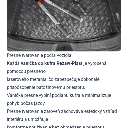
Presné tvarovanie podľa vozidla
Každá
vanička do kufra Rezaw-Plast
je vyrobená
pomocou presného
laserového merania, čo zabezpečuje dokonalé
prispôsobenie batožinovému priestoru.
Vanička presne vyplní podlahu kufra a minimalizuje
pohyb počas jazdy.
Presné tvarovanie zároveň zachováva estetický vzhľad
interiéru a umožňuje
komfortné používanie bez obmedzenia priestoru.