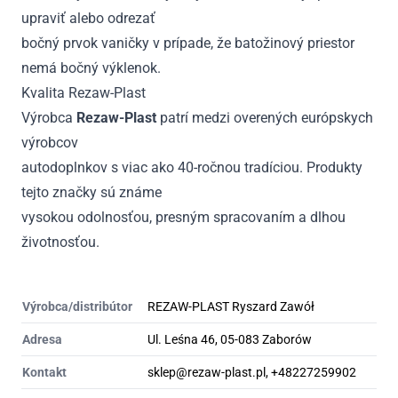
upraviť alebo odrezať
bočný prvok vaničky v prípade, že batožinový priestor
nemá bočný výklenok.
Kvalita Rezaw-Plast
Výrobca
Rezaw-Plast
patrí medzi overených európskych
výrobcov
autodoplnkov s viac ako 40-ročnou tradíciou. Produkty
tejto značky sú známe
vysokou odolnosťou, presným spracovaním a dlhou
životnosťou.
Výrobca/distribútor
REZAW-PLAST Ryszard Zawół
Adresa
Ul. Leśna 46, 05-083 Zaborów
Kontakt
sklep@rezaw-plast.pl, +48227259902