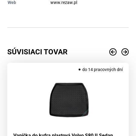
Web
www.rezaw.pl
SÚVISIACI TOVAR
do 14 pracovných dní
Vanička do kufra plastová Volvo S80 II Sedan