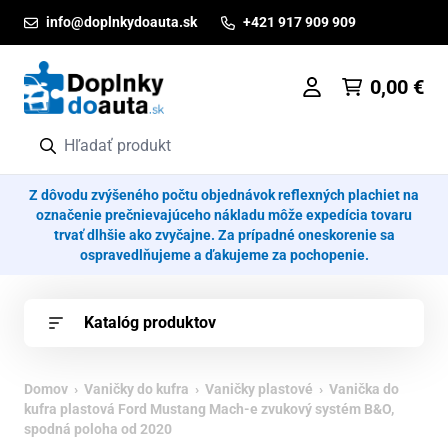
Prejsť na obsah
info@doplnkydoauta.sk
+421 917 909 909
0,00
€
Z dôvodu zvýšeného počtu objednávok reflexných plachiet na
označenie prečnievajúceho nákladu môže expedícia tovaru
trvať dlhšie ako zvyčajne. Za prípadné oneskorenie sa
ospravedlňujeme a ďakujeme za pochopenie.
Katalóg produktov
Domov
›
Vaničky do kufra
›
Vaničky plastové
› Vanička do
kufra plastová Ford Mustang Mach-e zvukový systém B&O,
spodná poloha od 2020