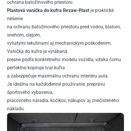
ochrana batožinového priestoru
B&O,
spodná
Plastová vanička do kufra Rezaw-Plast
je praktické
poloha
riešenie
od
na ochranu batožinového priestoru pred vodou, blatom,
2020
snehom, olejom,
vyliatymi tekutinami aj mechanickým poškodením.
Vanička do kufra je vyrábaná
presne podľa konkrétneho modelu vozidla, vďaka čomu
perfektne kopíruje tvar kufra
a zabezpečuje maximálnu ochranu interiéru auta.
Je ideálna na každodenné používanie, prepravu
športového vybavenia,
pracovného náradia, kočíkov, nákupov aj znečisteného
nákladu.