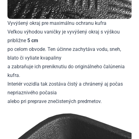
Vyvýšený okraj pre maximálnu ochranu kufra
Veľkou výhodou vaničky je vyvýšený okraj s výškou
približne
5 cm
po celom obvode. Ten účinne zachytáva vodu, sneh,
blato či vyliate kvapaliny
a zabraňuje ich preniknutiu do originálneho čalúnenia
kufra.
Interiér vozidla tak zostáva čistý a chránený aj počas
nepriaznivého počasia
alebo pri preprave znečistených predmetov.