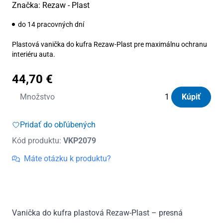
Značka:
Rezaw - Plast
do 14 pracovných dní
Plastová vanička do kufra Rezaw-Plast pre maximálnu ochranu
interiéru auta.
44,70
€
množstvo
Množstvo
Kúpiť
Vanička
do
Pridať do obľúbených
kufra
Kód produktu:
VKP2079
plastová
Ford
Máte otázku k produktu?
Mustang
Mach-
e
zvukový
Vanička do kufra plastová Rezaw-Plast – presná
systém