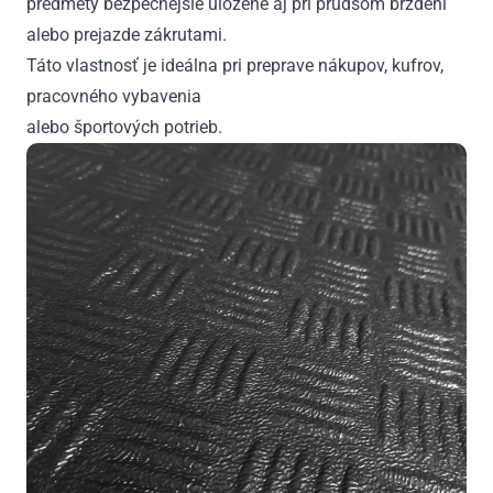
predmety bezpečnejšie uložené aj pri prudšom brzdení
alebo prejazde zákrutami.
Táto vlastnosť je ideálna pri preprave nákupov, kufrov,
pracovného vybavenia
alebo športových potrieb.