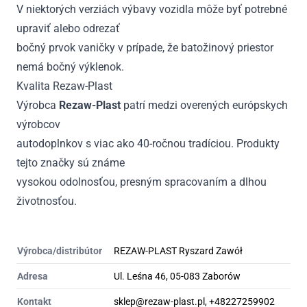
V niektorých verziách výbavy vozidla môže byť potrebné
upraviť alebo odrezať
bočný prvok vaničky v prípade, že batožinový priestor
nemá bočný výklenok.
Kvalita Rezaw-Plast
Výrobca
Rezaw-Plast
patrí medzi overených európskych
výrobcov
autodoplnkov s viac ako 40-ročnou tradíciou. Produkty
tejto značky sú známe
vysokou odolnosťou, presným spracovaním a dlhou
životnosťou.
Výrobca/distribútor
REZAW-PLAST Ryszard Zawół
Adresa
Ul. Leśna 46, 05-083 Zaborów
Kontakt
sklep@rezaw-plast.pl, +48227259902