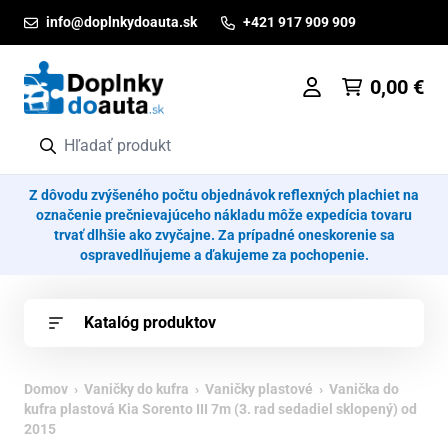
Prejsť na obsah
info@doplnkydoauta.sk
+421 917 909 909
0,00
€
Z dôvodu zvýšeného počtu objednávok reflexných plachiet na
označenie prečnievajúceho nákladu môže expedícia tovaru
trvať dlhšie ako zvyčajne. Za prípadné oneskorenie sa
ospravedlňujeme a ďakujeme za pochopenie.
Katalóg produktov
Domov
›
Vaničky do kufra
›
Vaničky plastové
› Vanička do
kufra plastová Kia Sorento III 7m (3. rad sedadiel sklopený) od
2015