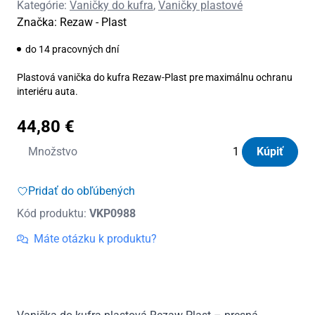
Kategórie:
Vaničky do kufra
,
Vaničky plastové
Značka:
Rezaw - Plast
do 14 pracovných dní
Plastová vanička do kufra Rezaw-Plast pre maximálnu ochranu
interiéru auta.
44,80
€
množstvo
Množstvo
Kúpiť
Vanička
do
Pridať do obľúbených
kufra
Kód produktu:
VKP0988
plastová
Kia
Máte otázku k produktu?
Sorento
III
7m
(3.