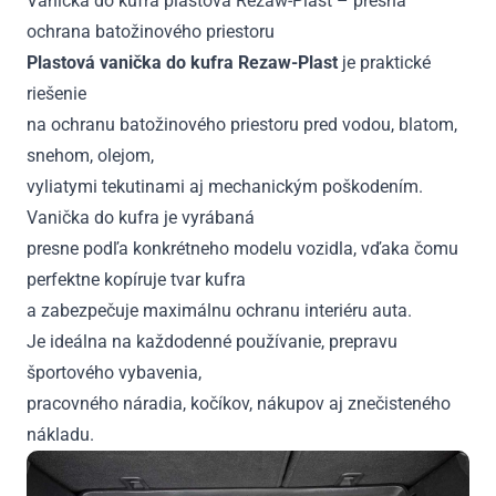
Vanička do kufra plastová Rezaw-Plast – presná
rad
ochrana batožinového priestoru
sedadiel
sklopený)
Plastová vanička do kufra Rezaw-Plast
je praktické
od
riešenie
2015
na ochranu batožinového priestoru pred vodou, blatom,
snehom, olejom,
vyliatymi tekutinami aj mechanickým poškodením.
Vanička do kufra je vyrábaná
presne podľa konkrétneho modelu vozidla, vďaka čomu
perfektne kopíruje tvar kufra
a zabezpečuje maximálnu ochranu interiéru auta.
Je ideálna na každodenné používanie, prepravu
športového vybavenia,
pracovného náradia, kočíkov, nákupov aj znečisteného
nákladu.